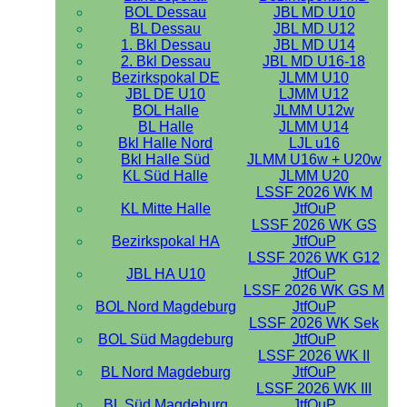
BOL Dessau
JBL MD U10
BL Dessau
JBL MD U12
1. Bkl Dessau
JBL MD U14
2. Bkl Dessau
JBL MD U16-18
Bezirkspokal DE
JLMM U10
JBL DE U10
LJMM U12
BOL Halle
JLMM U12w
BL Halle
JLMM U14
Bkl Halle Nord
LJL u16
Bkl Halle Süd
JLMM U16w + U20w
KL Süd Halle
JLMM U20
LSSF 2026 WK M
KL Mitte Halle
JtfOuP
LSSF 2026 WK GS
Bezirkspokal HA
JtfOuP
LSSF 2026 WK G12
JBL HA U10
JtfOuP
LSSF 2026 WK GS M
BOL Nord Magdeburg
JtfOuP
LSSF 2026 WK Sek
BOL Süd Magdeburg
JtfOuP
LSSF 2026 WK II
BL Nord Magdeburg
JtfOuP
LSSF 2026 WK III
BL Süd Magdeburg
JtfOuP