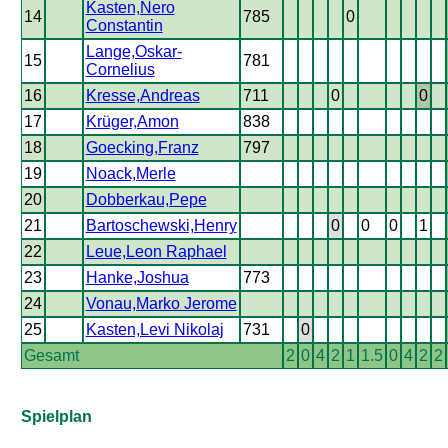
Kasten,Nero
14
785
0
Constantin
Lange,Oskar-
15
781
Cornelius
16
Kresse,Andreas
711
0
0
17
Krüger,Amon
838
18
Goecking,Franz
797
19
Noack,Merle
20
Dobberkau,Pepe
21
Bartoschewski,Henry
0
0
0
1
22
Leue,Leon Raphael
23
Hanke,Joshua
773
24
Vonau,Marko Jerome
25
Kasten,Levi Nikolaj
731
0
Gesamt
2
0
4
2
1
1.5
0
4
2
2
Spielplan