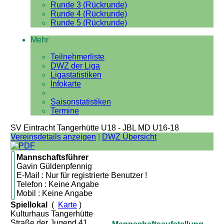
Runde 3 (Rückrunde)
Runde 4 (Rückrunde)
Runde 5 (Rückrunde)
Mehr
Teilnehmerliste
DWZ der Liga
Ligastatistiken
Infokarte
Saisonstatistiken
Termine
SV Eintracht Tangerhütte U18 - JBL MD U16-18
Vereinsdetails anzeigen
|
DWZ Übersicht
Mannschaftsführer
Gavin Güldenpfennig
E-Mail : Nur für registrierte Benutzer !
Telefon : Keine Angabe
Mobil : Keine Angabe
Spiellokal
(
Karte
)
Kulturhaus Tangerhütte
Straße der Jugend 41