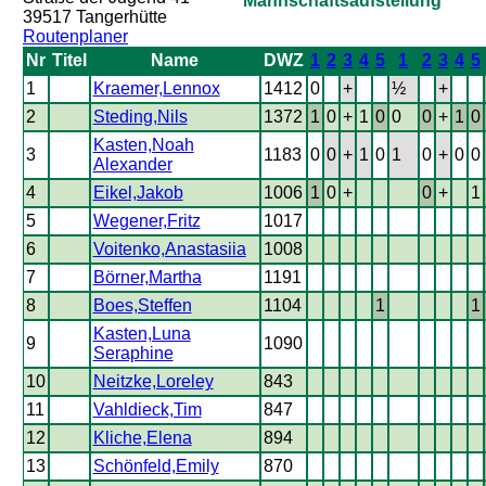
Mannschaftsaufstellung
39517 Tangerhütte
Routenplaner
Nr
Titel
Name
DWZ
1
2
3
4
5
1
2
3
4
5
1
Kraemer,Lennox
1412
0
+
½
+
2
Steding,Nils
1372
1
0
+
1
0
0
0
+
1
0
Kasten,Noah
3
1183
0
0
+
1
0
1
0
+
0
0
Alexander
4
Eikel,Jakob
1006
1
0
+
0
+
1
5
Wegener,Fritz
1017
6
Voitenko,Anastasiia
1008
7
Börner,Martha
1191
8
Boes,Steffen
1104
1
1
Kasten,Luna
9
1090
Seraphine
10
Neitzke,Loreley
843
11
Vahldieck,Tim
847
12
Kliche,Elena
894
13
Schönfeld,Emily
870