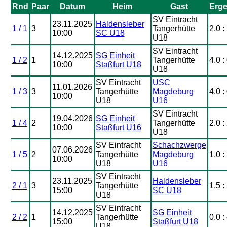
Rnd
Paar
Datum
Heim
Gast
Erge
SV Eintracht
23.11.2025
Haldensleber
1 / 1
3
Tangerhütte
2.0 :
10:00
SC U18
U18
SV Eintracht
14.12.2025
SG Einheit
1 / 2
1
Tangerhütte
4.0 :
10:00
Staßfurt U18
U18
SV Eintracht
USC
11.01.2026
1 / 3
3
Tangerhütte
Magdeburg
4.0 :
10:00
U18
U16
SV Eintracht
19.04.2026
SG Einheit
1 / 4
2
Tangerhütte
2.0 :
10:00
Staßfurt U16
U18
SV Eintracht
Schachzwerge
07.06.2026
1 / 5
2
Tangerhütte
Magdeburg
1.0 :
10:00
U18
U16
SV Eintracht
23.11.2025
Haldensleber
2 / 1
3
Tangerhütte
1.5 :
15:00
SC U18
U18
SV Eintracht
14.12.2025
SG Einheit
2 / 2
1
Tangerhütte
0.0 :
15:00
Staßfurt U18
U18