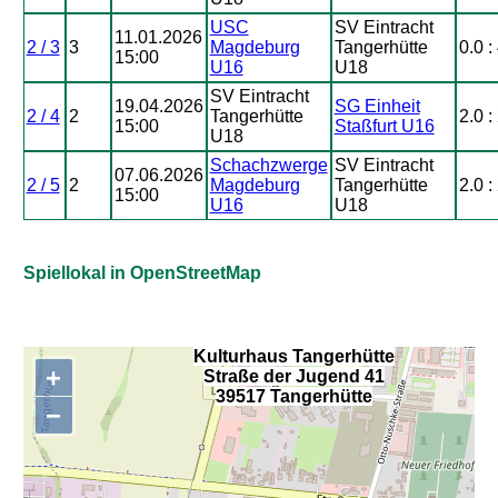
USC
SV Eintracht
11.01.2026
2 / 3
3
Magdeburg
Tangerhütte
0.0 :
15:00
U16
U18
SV Eintracht
19.04.2026
SG Einheit
2 / 4
2
Tangerhütte
2.0 :
15:00
Staßfurt U16
U18
Schachzwerge
SV Eintracht
07.06.2026
2 / 5
2
Magdeburg
Tangerhütte
2.0 :
15:00
U16
U18
Spiellokal in OpenStreetMap
Kulturhaus Tangerhütte
+
Straße der Jugend 41
,
39517 Tangerhütte
−