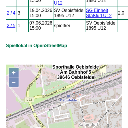
15:00
1895 U12
U12
19.04.2026
SV Oebisfelde
SG Einheit
2 / 4
3
2.0 :
15:00
1895 U12
Staßfurt U12
07.06.2026
SV Oebisfelde
2 / 5
1
spielfrei
15:00
1895 U12
Spiellokal in OpenStreetMap
Sporthalle Oebisfelde
+
Am Bahnhof 5
,
39646 Oebisfelde
−