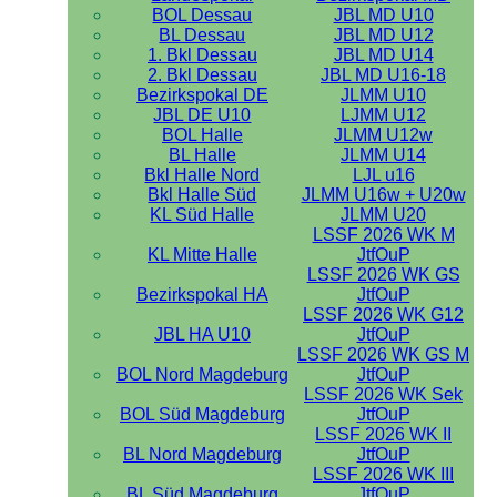
BOL Dessau
JBL MD U10
BL Dessau
JBL MD U12
1. Bkl Dessau
JBL MD U14
2. Bkl Dessau
JBL MD U16-18
Bezirkspokal DE
JLMM U10
JBL DE U10
LJMM U12
BOL Halle
JLMM U12w
BL Halle
JLMM U14
Bkl Halle Nord
LJL u16
Bkl Halle Süd
JLMM U16w + U20w
KL Süd Halle
JLMM U20
LSSF 2026 WK M
KL Mitte Halle
JtfOuP
LSSF 2026 WK GS
Bezirkspokal HA
JtfOuP
LSSF 2026 WK G12
JBL HA U10
JtfOuP
LSSF 2026 WK GS M
BOL Nord Magdeburg
JtfOuP
LSSF 2026 WK Sek
BOL Süd Magdeburg
JtfOuP
LSSF 2026 WK II
BL Nord Magdeburg
JtfOuP
LSSF 2026 WK III
BL Süd Magdeburg
JtfOuP