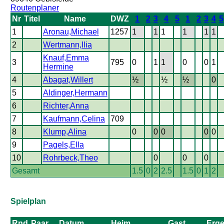
Routenplaner
Nr
Titel
Name
DWZ
1
2
3
4
5
1
2
3
4
5
1
Aronau,Michael
1257
1
1
1
1
1
1
2
Wertmann,Ilia
Knauf,Emma
3
795
0
1
1
0
0
1
Hermine
4
Abagat,Willert
½
½
½
0
5
Aldinger,Hermann
6
Richter,Anna
7
Kaufmann,Celina
709
8
Klump,Alina
0
0
0
0
0
9
Pagels,Ella
10
Rohrbeck,Theo
0
0
0
Gesamt
1.5
0
2
2.5
1.5
0
1
2
Spielplan
Rnd
Paar
Datum
Heim
Gast
Erge