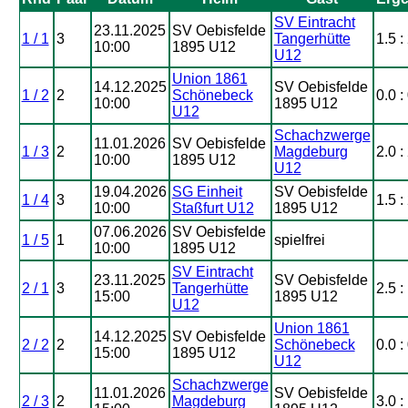
SV Eintracht
23.11.2025
SV Oebisfelde
1 / 1
3
Tangerhütte
1.5 :
10:00
1895 U12
U12
Union 1861
14.12.2025
SV Oebisfelde
1 / 2
2
Schönebeck
0.0 :
10:00
1895 U12
U12
Schachzwerge
11.01.2026
SV Oebisfelde
1 / 3
2
Magdeburg
2.0 :
10:00
1895 U12
U12
19.04.2026
SG Einheit
SV Oebisfelde
1 / 4
3
1.5 :
10:00
Staßfurt U12
1895 U12
07.06.2026
SV Oebisfelde
1 / 5
1
spielfrei
10:00
1895 U12
SV Eintracht
23.11.2025
SV Oebisfelde
2 / 1
3
Tangerhütte
2.5 :
15:00
1895 U12
U12
Union 1861
14.12.2025
SV Oebisfelde
2 / 2
2
Schönebeck
0.0 :
15:00
1895 U12
U12
Schachzwerge
11.01.2026
SV Oebisfelde
2 / 3
2
Magdeburg
3.0 :