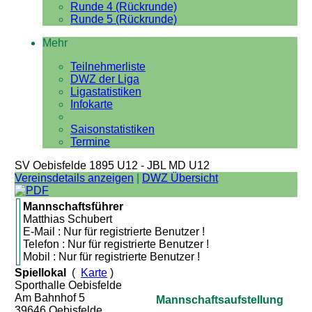
Runde 4 (Rückrunde)
Runde 5 (Rückrunde)
Mehr
Teilnehmerliste
DWZ der Liga
Ligastatistiken
Infokarte
Saisonstatistiken
Termine
SV Oebisfelde 1895 U12 - JBL MD U12
Vereinsdetails anzeigen
|
DWZ Übersicht
Mannschaftsführer
Matthias Schubert
E-Mail : Nur für registrierte Benutzer !
Telefon : Nur für registrierte Benutzer !
Mobil : Nur für registrierte Benutzer !
Spiellokal
(
Karte
)
Sporthalle Oebisfelde
Am Bahnhof 5
Mannschaftsaufstellung
39646 Oebisfelde