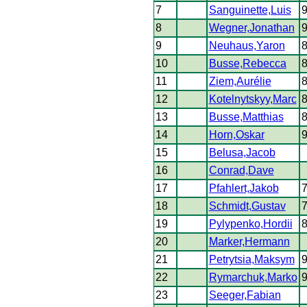
7
Sanguinette,Luis
8
Wegner,Jonathan
9
Neuhaus,Yaron
10
Busse,Rebecca
11
Ziem,Aurélie
12
Kotelnytskyy,Marc
13
Busse,Matthias
14
Horn,Oskar
15
Belusa,Jacob
16
Conrad,Dave
17
Pfahlert,Jakob
18
Schmidt,Gustav
19
Pylypenko,Hordii
20
Marker,Hermann
21
Petrytsia,Maksym
22
Rymarchuk,Marko
23
Seeger,Fabian