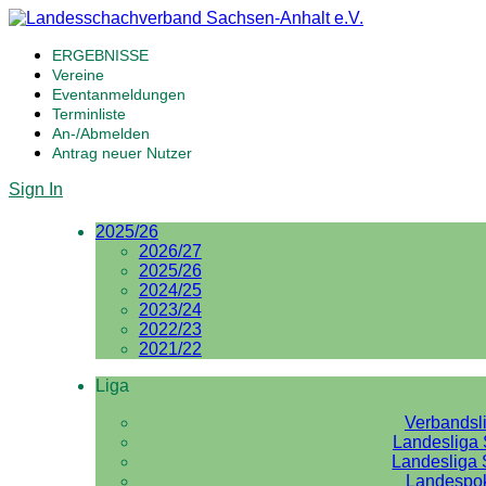
ERGEBNISSE
Vereine
Eventanmeldungen
Terminliste
An-/Abmelden
Antrag neuer Nutzer
Sign In
2025/26
2026/27
2025/26
2024/25
2023/24
2022/23
2021/22
Liga
Verbandsl
Landesliga 
Landesliga 
Landespo