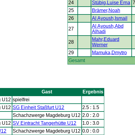
24
Stübig,Luise Erna
25
Brämer,Noah
26
Al Ayoush,Ismail
Al Ayoush,Abd
27
Alhadi
Mahr,Eduard
28
Werner
29
Mamuka,Dmytro
Gesamt
Gast
Ergebnis
g U12
spielfrei
g U12
SG Einheit Staßfurt U12
2.5 : 1.5
Schachzwerge Magdeburg U12
2.0 : 2.0
g U12
SV Eintracht Tangerhütte U12
1.0 : 3.0
U12
Schachzwerge Magdeburg U12
0.0 : 0.0