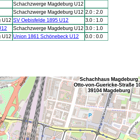
Schachzwerge Magdeburg U12
Schachzwerge Magdeburg U12
2.0 : 2.0
g U12
SV Oebisfelde 1895 U12
3.0 : 1.0
U12
Schachzwerge Magdeburg U12
3.0 : 1.0
g U12
Union 1861 Schönebeck U12
0.0 : 0.0
Schachhaus Magdeburg
Otto-von-Guericke-Straße 1
39104 Magdeburg