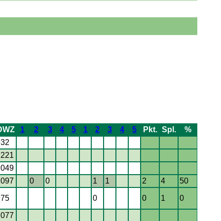
DWZ
1
2
3
4
5
1
2
3
4
5
Pkt.
Spl.
%
932
1221
1049
1097
0
0
1
1
2
4
50
975
0
0
1
0
1077