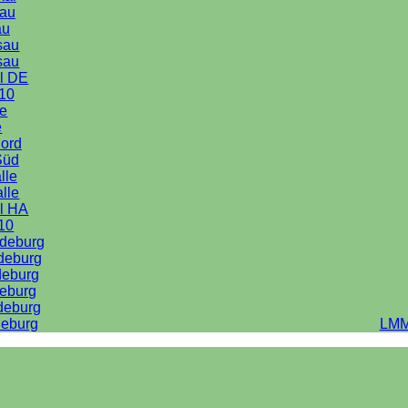
au
au
sau
sau
l DE
10
le
e
Nord
Süd
lle
alle
l HA
10
deburg
deburg
deburg
eburg
deburg
eburg
LMM