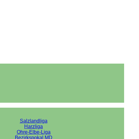
Salzlandliga
Harzliga
Ohre-Elbe-Liga
Bezirkspokal MD