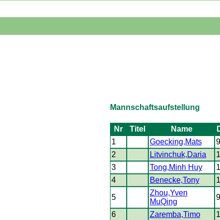
Mannschaftsaufstellung
Nr
Titel
Name
1
Goecking,Mats
2
Litvinchuk,Daria
3
Tong,Minh Huy
4
Benecke,Tony
Zhou,Yven
5
MuQing
6
Zaremba,Timo