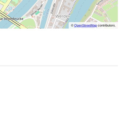
©
OpenStreetMap
contributors.