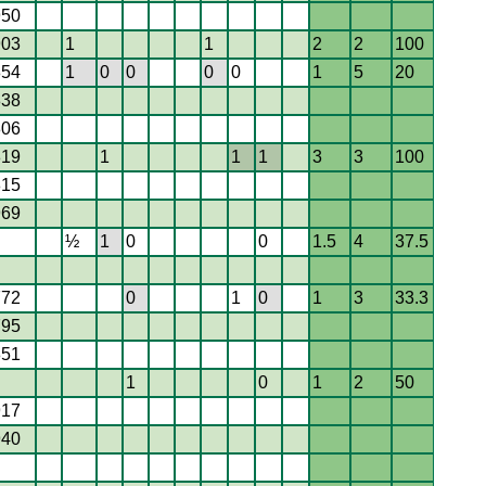
950
903
1
1
2
2
100
854
1
0
0
0
0
1
5
20
838
806
819
1
1
1
3
3
100
815
969
½
1
0
0
1.5
4
37.5
772
0
1
0
1
3
33.3
795
851
1
0
1
2
50
917
940