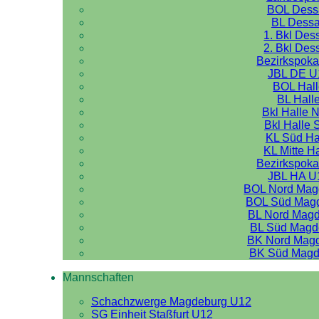
BOL Dess
BL Dess
1. Bkl Des
2. Bkl Des
Bezirkspoka
JBL DE U
BOL Hal
BL Hall
Bkl Halle 
Bkl Halle 
KL Süd Ha
KL Mitte H
Bezirkspoka
JBL HA U
BOL Nord Mag
BOL Süd Mag
BL Nord Mag
BL Süd Magd
BK Nord Mag
BK Süd Magd
Mannschaften
Schachzwerge Magdeburg U12
SG Einheit Staßfurt U12