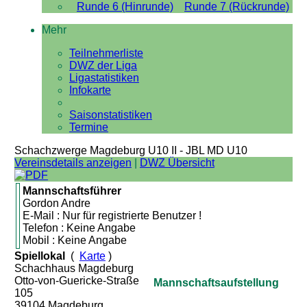
Runde 6 (Hinrunde)
Runde 7 (Rückrunde)
Mehr
Teilnehmerliste
DWZ der Liga
Ligastatistiken
Infokarte
Saisonstatistiken
Termine
Schachzwerge Magdeburg U10 II - JBL MD U10
Vereinsdetails anzeigen
|
DWZ Übersicht
Mannschaftsführer
Gordon Andre
E-Mail : Nur für registrierte Benutzer !
Telefon : Keine Angabe
Mobil : Keine Angabe
Spiellokal
(
Karte
)
Schachhaus Magdeburg
Otto-von-Guericke-Straße
Mannschaftsaufstellung
105
39104 Magdeburg