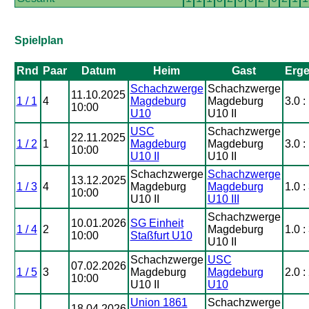
Spielplan
Rnd
Paar
Datum
Heim
Gast
Erge
Schachzwerge
Schachzwerge
11.10.2025
1 / 1
4
Magdeburg
Magdeburg
3.0 :
10:00
U10
U10 II
USC
Schachzwerge
22.11.2025
1 / 2
1
Magdeburg
Magdeburg
3.0 :
10:00
U10 II
U10 II
Schachzwerge
Schachzwerge
13.12.2025
1 / 3
4
Magdeburg
Magdeburg
1.0 :
10:00
U10 II
U10 III
Schachzwerge
10.01.2026
SG Einheit
1 / 4
2
Magdeburg
1.0 :
10:00
Staßfurt U10
U10 II
Schachzwerge
USC
07.02.2026
1 / 5
3
Magdeburg
Magdeburg
2.0 :
10:00
U10 II
U10
Union 1861
Schachzwerge
18.04.2026