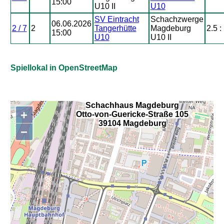
15:00
U10 II
U10
SV Eintracht
Schachzwerge
06.06.2026
2 / 7
2
Tangerhütte
Magdeburg
2.5 :
15:00
U10
U10 II
Spiellokal in OpenStreetMap
Schachhaus Magdeburg
+
Otto-von-Guericke-Straße 105
,
39104 Magdeburg
−