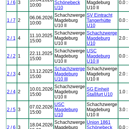
1 / 6
3
Schönebeck
Magdeburg
0.0 :
10:00
U10
U10 II
Schachzwerge
SV Eintracht
06.06.2026
1 / 7
2
Magdeburg
Tangerhütte
0.0 :
10:00
U10 II
U10
Schachzwerge
Schachzwerge
11.10.2025
2 / 1
4
Magdeburg
Magdeburg
2.0 :
15:00
U10 II
U10
Schachzwerge
USC
22.11.2025
2 / 2
1
Magdeburg
Magdeburg
0.0 :
15:00
U10 II
U10 II
Schachzwerge
Schachzwerge
13.12.2025
2 / 3
4
Magdeburg
Magdeburg
2.0 :
15:00
U10 III
U10 II
Schachzwerge
10.01.2026
SG Einheit
2 / 4
2
Magdeburg
1.0 :
15:00
Staßfurt U10
U10 II
USC
Schachzwerge
07.02.2026
2 / 5
3
Magdeburg
Magdeburg
3.0 :
15:00
U10
U10 II
Schachzwerge
Union 1861
18.04.2026
2 / 6
3
Magdeburg
Schönebeck
0.0 :