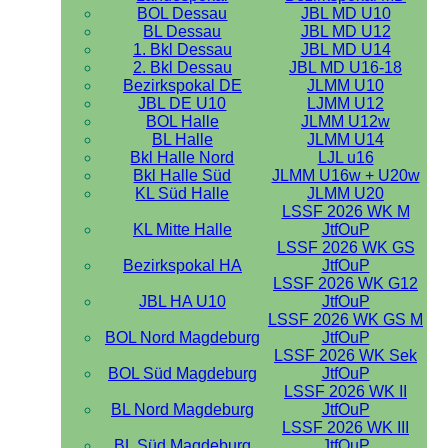
BOL Dessau
JBL MD U10
BL Dessau
JBL MD U12
1. Bkl Dessau
JBL MD U14
2. Bkl Dessau
JBL MD U16-18
Bezirkspokal DE
JLMM U10
JBL DE U10
LJMM U12
BOL Halle
JLMM U12w
BL Halle
JLMM U14
Bkl Halle Nord
LJL u16
Bkl Halle Süd
JLMM U16w + U20w
KL Süd Halle
JLMM U20
LSSF 2026 WK M
KL Mitte Halle
JtfOuP
LSSF 2026 WK GS
Bezirkspokal HA
JtfOuP
LSSF 2026 WK G12
JBL HA U10
JtfOuP
LSSF 2026 WK GS M
BOL Nord Magdeburg
JtfOuP
LSSF 2026 WK Sek
BOL Süd Magdeburg
JtfOuP
LSSF 2026 WK II
BL Nord Magdeburg
JtfOuP
LSSF 2026 WK III
BL Süd Magdeburg
JtfOuP