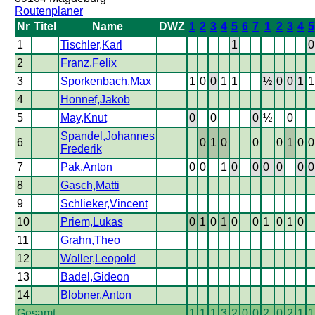
Routenplaner
Nr
Titel
Name
DWZ
1
2
3
4
5
6
7
1
2
3
4
5
1
Tischler,Karl
1
0
2
Franz,Felix
3
Sporkenbach,Max
1
0
0
1
1
½
0
0
1
1
4
Honnef,Jakob
5
May,Knut
0
0
0
½
0
Spandel,Johannes
6
0
1
0
0
0
1
0
0
Frederik
7
Pak,Anton
0
0
1
0
0
0
0
0
0
8
Gasch,Matti
9
Schlieker,Vincent
10
Priem,Lukas
0
1
0
1
0
0
1
0
1
0
11
Grahn,Theo
12
Woller,Leopold
13
Badel,Gideon
14
Blobner,Anton
Gesamt
1
1
1
3
2
0
0
2
0
2
1
1