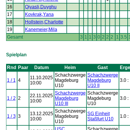
16
Qiyasli,Duyghu
17
Kovkrak,Yana
18
Hollstein,Charlotte
19
Kanemeier,Mila
Gesamt
3
1
1
3
0
2
2
2
1
3.5
Spielplan
Rnd
Paar
Datum
Heim
Gast
Erge
Schachzwerge
Schachzwerge
11.10.2025
1 / 1
4
Magdeburg
Magdeburg
3.0 :
10:00
U10
U10 II
Schachzwerge
Schachzwerge
22.11.2025
1 / 2
2
Magdeburg
Magdeburg
3.0 :
10:00
U10 III
U10
Schachzwerge
13.12.2025
SG Einheit
1 / 3
3
Magdeburg
1.0 :
10:00
Staßfurt U10
U10
USC
Schachzwerge