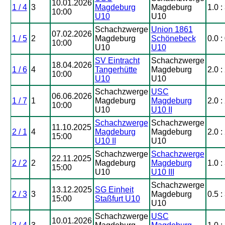
10.01.2026
1 / 4
3
Magdeburg
Magdeburg
1.0 :
10:00
U10
U10
Schachzwerge
Union 1861
07.02.2026
1 / 5
2
Magdeburg
Schönebeck
0.0 :
10:00
U10
U10
SV Eintracht
Schachzwerge
18.04.2026
1 / 6
4
Tangerhütte
Magdeburg
2.0 :
10:00
U10
U10
Schachzwerge
USC
06.06.2026
1 / 7
1
Magdeburg
Magdeburg
2.0 :
10:00
U10
U10 II
Schachzwerge
Schachzwerge
11.10.2025
2 / 1
4
Magdeburg
Magdeburg
2.0 :
15:00
U10 II
U10
Schachzwerge
Schachzwerge
22.11.2025
2 / 2
2
Magdeburg
Magdeburg
1.0 :
15:00
U10
U10 III
Schachzwerge
13.12.2025
SG Einheit
2 / 3
3
Magdeburg
0.5 :
15:00
Staßfurt U10
U10
Schachzwerge
USC
10.01.2026