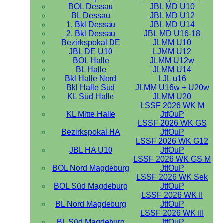
BOL Dessau
JBL MD U10
BL Dessau
JBL MD U12
1. Bkl Dessau
JBL MD U14
2. Bkl Dessau
JBL MD U16-18
Bezirkspokal DE
JLMM U10
JBL DE U10
LJMM U12
BOL Halle
JLMM U12w
BL Halle
JLMM U14
Bkl Halle Nord
LJL u16
Bkl Halle Süd
JLMM U16w + U20w
KL Süd Halle
JLMM U20
LSSF 2026 WK M
KL Mitte Halle
JtfOuP
LSSF 2026 WK GS
Bezirkspokal HA
JtfOuP
LSSF 2026 WK G12
JBL HA U10
JtfOuP
LSSF 2026 WK GS M
BOL Nord Magdeburg
JtfOuP
LSSF 2026 WK Sek
BOL Süd Magdeburg
JtfOuP
LSSF 2026 WK II
BL Nord Magdeburg
JtfOuP
LSSF 2026 WK III
BL Süd Magdeburg
JtfOuP