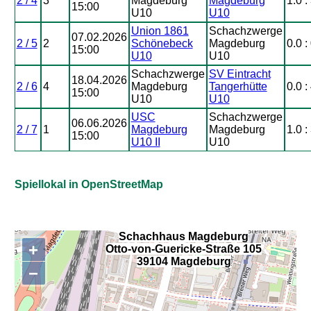
2 / 4
3
Magdeburg
Magdeburg
1.0 :
15:00
U10
U10
Union 1861
Schachzwerge
07.02.2026
2 / 5
2
Schönebeck
Magdeburg
0.0 :
15:00
U10
U10
Schachzwerge
SV Eintracht
18.04.2026
2 / 6
4
Magdeburg
Tangerhütte
0.0 :
15:00
U10
U10
USC
Schachzwerge
06.06.2026
2 / 7
1
Magdeburg
Magdeburg
1.0 :
15:00
U10 II
U10
Spiellokal in OpenStreetMap
Schachhaus Magdeburg
+
Otto-von-Guericke-Straße 105
,
39104 Magdeburg
−