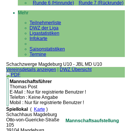
Runde 6 (Hinrunde)
Runde 7 (Rückrunde)
Mehr
Teilnehmerliste
DWZ der Liga
Ligastatistiken
Infokarte
Saisonstatistiken
Termine
Schachzwerge Magdeburg U10 - JBL MD U10
Vereinsdetails anzeigen
|
DWZ Übersicht
Mannschaftsführer
Thomas Post
E-Mail : Nur für registrierte Benutzer !
Telefon : Keine Angabe
Mobil : Nur für registrierte Benutzer !
Spiellokal
(
Karte
)
Schachhaus Magdeburg
Otto-von-Guericke-Straße
Mannschaftsaufstellung
105
39104 Magdeburg