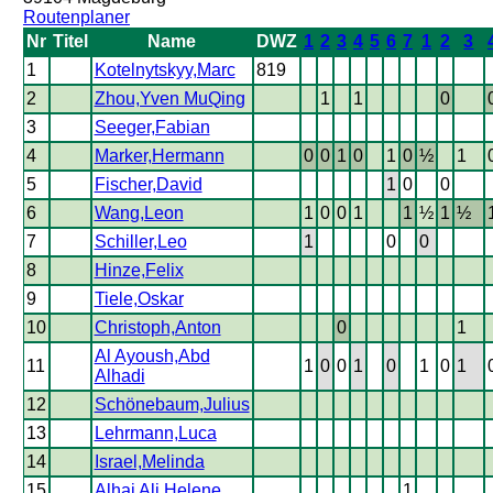
Routenplaner
Nr
Titel
Name
DWZ
1
2
3
4
5
6
7
1
2
3
1
Kotelnytskyy,Marc
819
2
Zhou,Yven MuQing
1
1
0
3
Seeger,Fabian
4
Marker,Hermann
0
0
1
0
1
0
½
1
5
Fischer,David
1
0
0
6
Wang,Leon
1
0
0
1
1
½
1
½
7
Schiller,Leo
1
0
0
8
Hinze,Felix
9
Tiele,Oskar
10
Christoph,Anton
0
1
Al Ayoush,Abd
11
1
0
0
1
0
1
0
1
Alhadi
12
Schönebaum,Julius
13
Lehrmann,Luca
14
Israel,Melinda
15
Alhaj Ali,Helene
1