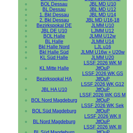
BOL Dessau
JBL MD U10
BL Dessau
JBL MD U12
1. Bkl Dessau
JBL MD U14
2. Bkl Dessau
JBL MD U16-18
Bezirkspokal DE
JLMM U10
JBL DE U10
LJMM U12
BOL Halle
JLMM U12w
BL Halle
JLMM U14
Bkl Halle Nord
LJL u16
Bkl Halle Süd
JLMM U16w + U20w
KL Süd Halle
JLMM U20
LSSF 2026 WK M
KL Mitte Halle
JtfOuP
LSSF 2026 WK GS
Bezirkspokal HA
JtfOuP
LSSF 2026 WK G12
JBL HA U10
JtfOuP
LSSF 2026 WK GS M
BOL Nord Magdeburg
JtfOuP
LSSF 2026 WK Sek
BOL Süd Magdeburg
JtfOuP
LSSF 2026 WK II
BL Nord Magdeburg
JtfOuP
LSSF 2026 WK III
BL Süd Magdeburg
JtfOuP