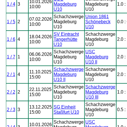
10.01.2026
1 / 4
3
Magdeburg
Magdeburg
1.0 :
10:00
U10
U10
Schachzwerge
Union 1861
07.02.2026
1 / 5
2
Magdeburg
Schönebeck
0.0 :
10:00
U10
U10
SV Eintracht
Schachzwerge
18.04.2026
1 / 6
4
Tangerhütte
Magdeburg
2.0 :
10:00
U10
U10
Schachzwerge
USC
06.06.2026
1 / 7
1
Magdeburg
Magdeburg
2.0 :
10:00
U10
U10 II
Schachzwerge
Schachzwerge
11.10.2025
2 / 1
4
Magdeburg
Magdeburg
2.0 :
15:00
U10 II
U10
Schachzwerge
Schachzwerge
22.11.2025
2 / 2
2
Magdeburg
Magdeburg
1.0 :
15:00
U10
U10 III
Schachzwerge
13.12.2025
SG Einheit
2 / 3
3
Magdeburg
0.5 :
15:00
Staßfurt U10
U10
Schachzwerge
USC
10.01.2026