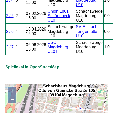
2 / 4
3
Magdeburg
Magdeburg
1.0 :
15:00
U10
U10
Union 1861
Schachzwerge
07.02.2026
2 / 5
2
Schönebeck
Magdeburg
0.0 :
15:00
U10
U10
Schachzwerge
SV Eintracht
18.04.2026
2 / 6
4
Magdeburg
Tangerhütte
0.0 :
15:00
U10
U10
USC
Schachzwerge
06.06.2026
2 / 7
1
Magdeburg
Magdeburg
1.0 :
15:00
U10 II
U10
Spiellokal in OpenStreetMap
Schachhaus Magdeburg
+
Otto-von-Guericke-Straße 105
,
39104 Magdeburg
−