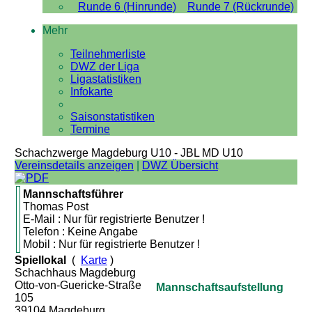
Runde 6 (Hinrunde)
Runde 7 (Rückrunde)
Mehr
Teilnehmerliste
DWZ der Liga
Ligastatistiken
Infokarte
Saisonstatistiken
Termine
Schachzwerge Magdeburg U10 - JBL MD U10
Vereinsdetails anzeigen
|
DWZ Übersicht
Mannschaftsführer
Thomas Post
E-Mail : Nur für registrierte Benutzer !
Telefon : Keine Angabe
Mobil : Nur für registrierte Benutzer !
Spiellokal
(
Karte
)
Schachhaus Magdeburg
Otto-von-Guericke-Straße
Mannschaftsaufstellung
105
39104 Magdeburg