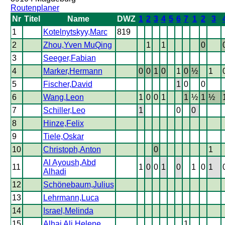
Routenplaner
Nr
Titel
Name
DWZ
1
2
3
4
5
6
7
1
2
3
1
Kotelnytskyy,Marc
819
2
Zhou,Yven MuQing
1
1
0
3
Seeger,Fabian
4
Marker,Hermann
0
0
1
0
1
0
½
1
5
Fischer,David
1
0
0
6
Wang,Leon
1
0
0
1
1
½
1
½
7
Schiller,Leo
1
0
0
8
Hinze,Felix
9
Tiele,Oskar
10
Christoph,Anton
0
1
Al Ayoush,Abd
11
1
0
0
1
0
1
0
1
Alhadi
12
Schönebaum,Julius
13
Lehrmann,Luca
14
Israel,Melinda
15
Alhaj Ali,Helene
1