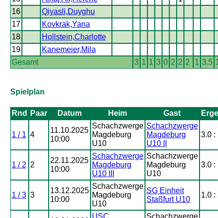
16
Qiyasli,Duyghu
17
Kovkrak,Yana
18
Hollstein,Charlotte
19
Kanemeier,Mila
Gesamt
3
1
1
3
0
2
2
2
1
3.5
Spielplan
Rnd
Paar
Datum
Heim
Gast
Erge
Schachzwerge
Schachzwerge
11.10.2025
1 / 1
4
Magdeburg
Magdeburg
3.0 :
10:00
U10
U10 II
Schachzwerge
Schachzwerge
22.11.2025
1 / 2
2
Magdeburg
Magdeburg
3.0 :
10:00
U10 III
U10
Schachzwerge
13.12.2025
SG Einheit
1 / 3
3
Magdeburg
1.0 :
10:00
Staßfurt U10
U10
USC
Schachzwerge