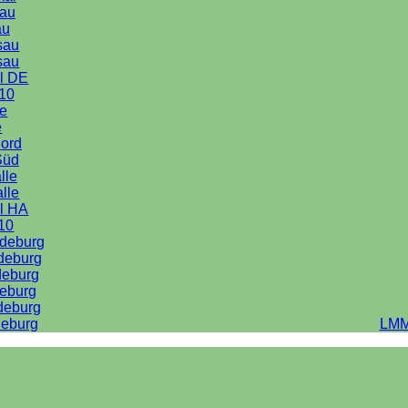
au
au
sau
sau
l DE
10
le
e
Nord
Süd
lle
alle
l HA
10
deburg
deburg
deburg
eburg
deburg
eburg
LMM