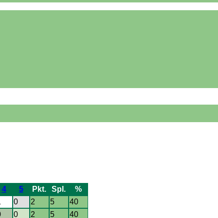
4
5
Pkt.
Spl.
%
1
0
2
5
40
0
0
2
5
40