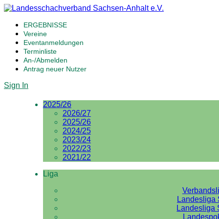
ERGEBNISSE
Vereine
Eventanmeldungen
Terminliste
An-/Abmelden
Antrag neuer Nutzer
Sign In
2025/26
2026/27
2025/26
2024/25
2023/24
2022/23
2021/22
Liga
Verbandsl
Landesliga 
Landesliga 
Landespo