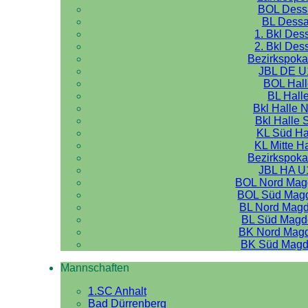
BOL Dess
BL Dess
1. Bkl Des
2. Bkl Des
Bezirkspoka
JBL DE U
BOL Hal
BL Hall
Bkl Halle 
Bkl Halle 
KL Süd Ha
KL Mitte H
Bezirkspoka
JBL HA U
BOL Nord Mag
BOL Süd Mag
BL Nord Mag
BL Süd Magd
BK Nord Mag
BK Süd Magd
Mannschaften
1.SC Anhalt
Bad Dürrenberg