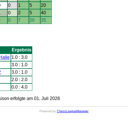
0
0
1
5
20
1
0
2
5
40
2
0
7
20
35
Ergebnis
Halle
1.0 : 3.0
3.0 : 1.0
2
3.0 : 1.0
2.0 : 2.0
0.0 : 4.0
on erfolgte am 01. Juli 2026
Powered by
ChessLeagueManager