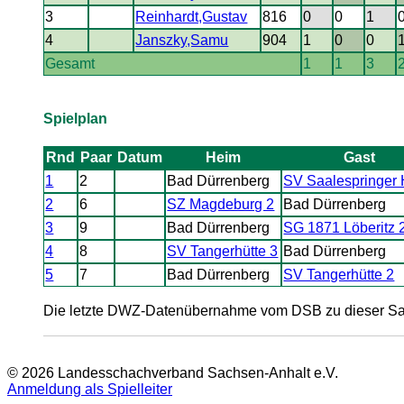
3
Reinhardt,Gustav
816
0
0
1
4
Janszky,Samu
904
1
0
0
Gesamt
1
1
3
Spielplan
Rnd
Paar
Datum
Heim
Gast
1
2
Bad Dürrenberg
SV Saalespringer 
2
6
SZ Magdeburg 2
Bad Dürrenberg
3
9
Bad Dürrenberg
SG 1871 Löberitz 
4
8
SV Tangerhütte 3
Bad Dürrenberg
5
7
Bad Dürrenberg
SV Tangerhütte 2
Die letzte DWZ-Datenübernahme vom DSB zu dieser Sais
© 2026 Landesschachverband Sachsen-Anhalt e.V.
Anmeldung als Spielleiter