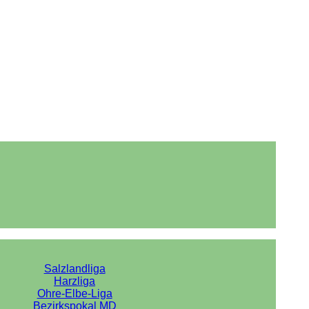
Salzlandliga
Harzliga
Ohre-Elbe-Liga
Bezirkspokal MD