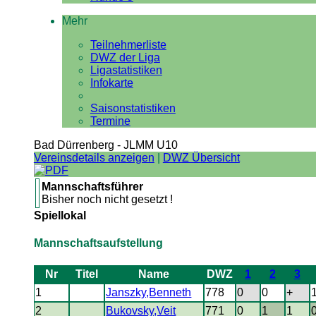
Mehr
Teilnehmerliste
DWZ der Liga
Ligastatistiken
Infokarte
Saisonstatistiken
Termine
Bad Dürrenberg - JLMM U10
Vereinsdetails anzeigen
|
DWZ Übersicht
Mannschaftsführer
Bisher noch nicht gesetzt !
Spiellokal
Mannschaftsaufstellung
Nr
Titel
Name
DWZ
1
2
3
1
Janszky,Benneth
778
0
0
+
2
Bukovsky,Veit
771
0
1
1