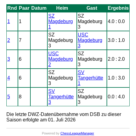
Rnd
Paar
Datum
Heim
Gast
Ergebnis
SZ
SZ
1
1
Magdeburg
Magdeburg
4.0 : 0.0
1
3
SZ
USC
2
7
Magdeburg
Magdeburg
3.0 : 1.0
3
3
USC
SZ
3
6
Magdeburg
Magdeburg
2.0 : 2.0
2
3
SZ
SV
4
6
Magdeburg
Tangerhütte
1.0 : 3.0
3
1
SV
SZ
5
8
Tangerhütte
Magdeburg
0.0 : 4.0
3
3
Die letzte DWZ-Datenübernahme vom DSB zu dieser
Saison erfolgte am 01. Juli 2026
Powered by
ChessLeagueManager