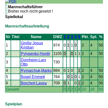
Mannschaftsführer
Bisher noch nicht gesetzt !
Spiellokal
Mannschaftsaufstellung
Nr
Titel
Name
DWZ
1
2
3
4
5
Pkt.
Spl.
%
Große,Josua
1
974
0
1
1
0
2
4
50
Kristian
2
Pylypenko,Hordii
1105
0
0
1
1
2
4
50
Dornheim,Lars
3
730
Otto
4
Rymarchuk,Marko
884
0
1
0
1
2
4
50
5
Bogel,Emmett
764
0
1
0
1
2
4
50
6
Borchert,Lavea
709
0
1
0
1
2
4
50
Gesamt
0
3
2
1
4
10
20
50
Spielplan