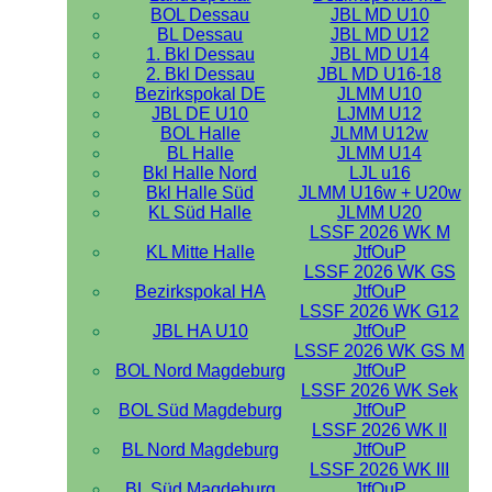
BOL Dessau
JBL MD U10
BL Dessau
JBL MD U12
1. Bkl Dessau
JBL MD U14
2. Bkl Dessau
JBL MD U16-18
Bezirkspokal DE
JLMM U10
JBL DE U10
LJMM U12
BOL Halle
JLMM U12w
BL Halle
JLMM U14
Bkl Halle Nord
LJL u16
Bkl Halle Süd
JLMM U16w + U20w
KL Süd Halle
JLMM U20
LSSF 2026 WK M
KL Mitte Halle
JtfOuP
LSSF 2026 WK GS
Bezirkspokal HA
JtfOuP
LSSF 2026 WK G12
JBL HA U10
JtfOuP
LSSF 2026 WK GS M
BOL Nord Magdeburg
JtfOuP
LSSF 2026 WK Sek
BOL Süd Magdeburg
JtfOuP
LSSF 2026 WK II
BL Nord Magdeburg
JtfOuP
LSSF 2026 WK III
BL Süd Magdeburg
JtfOuP