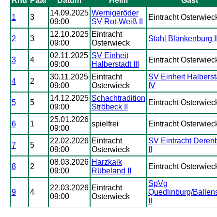
Rnd
Paar
Datum
Heim
Gast
14.09.2025
Wernigeröder
1
3
Eintracht Osterwiec
09:00
SV Rot-Weiß II
12.10.2025
Eintracht
2
3
Stahl Blankenburg I
09:00
Osterwieck
02.11.2025
SV Einheit
3
4
Eintracht Osterwiec
09:00
Halberstadt III
30.11.2025
Eintracht
SV Einheit Halberst
4
2
09:00
Osterwieck
IV
14.12.2025
Schachtradition
5
5
Eintracht Osterwiec
09:00
Ströbeck II
25.01.2026
6
1
spielfrei
Eintracht Osterwiec
09:00
22.02.2026
Eintracht
SV Eintracht Deren
7
5
09:00
Osterwieck
II
08.03.2026
Harzkalk
8
2
Eintracht Osterwiec
09:00
Rübeland II
SpVg
22.03.2026
Eintracht
9
4
Quedlinburg/Ballens
09:00
Osterwieck
II