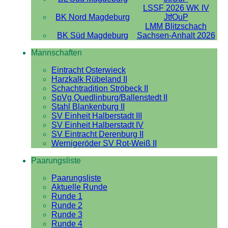
LSSF 2026 WK IV
BK Nord Magdeburg
JtfOuP
LMM Blitzschach
BK Süd Magdeburg
Sachsen-Anhalt 2026
Mannschaften
Eintracht Osterwieck
Harzkalk Rübeland II
Schachtradition Ströbeck II
SpVg Quedlinburg/Ballenstedt II
Stahl Blankenburg II
SV Einheit Halberstadt III
SV Einheit Halberstadt IV
SV Eintracht Derenburg II
Wernigeröder SV Rot-Weiß II
Paarungsliste
Paarungsliste
Aktuelle Runde
Runde 1
Runde 2
Runde 3
Runde 4