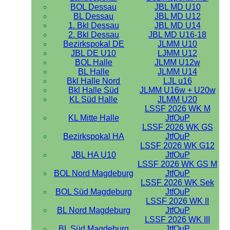
BOL Dessau
JBL MD U10
BL Dessau
JBL MD U12
1. Bkl Dessau
JBL MD U14
2. Bkl Dessau
JBL MD U16-18
Bezirkspokal DE
JLMM U10
JBL DE U10
LJMM U12
BOL Halle
JLMM U12w
BL Halle
JLMM U14
Bkl Halle Nord
LJL u16
Bkl Halle Süd
JLMM U16w + U20w
KL Süd Halle
JLMM U20
LSSF 2026 WK M
KL Mitte Halle
JtfOuP
LSSF 2026 WK GS
Bezirkspokal HA
JtfOuP
LSSF 2026 WK G12
JBL HA U10
JtfOuP
LSSF 2026 WK GS M
BOL Nord Magdeburg
JtfOuP
LSSF 2026 WK Sek
BOL Süd Magdeburg
JtfOuP
LSSF 2026 WK II
BL Nord Magdeburg
JtfOuP
LSSF 2026 WK III
BL Süd Magdeburg
JtfOuP