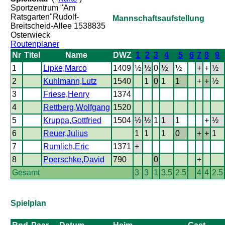
Sportzentrum "Am
Ratsgarten"Rudolf-
Mannschaftsaufstellung
Breitscheid-Allee 1538835
Osterwieck
Routenplaner
Nr
Titel
Name
DWZ
1
2
3
4
5
6
7
8
9
1
Lipke,Marco
1409
½
½
0
½
½
+
+
½
2
Kuhlmann,Lutz
1540
1
0
1
1
+
+
½
3
Friese,Henry
1374
4
Rettberg,Wolfgang
1520
5
Kruppa,Gottfried
1504
½
½
1
1
1
+
½
6
Reuer,Julius
1
1
1
0
+
+
1
7
Rumlich,Eric
1371
+
8
Poerschke,David
790
0
+
Gesamt
3
3
1
3.5
2.5
4
4
2.5
Spielplan