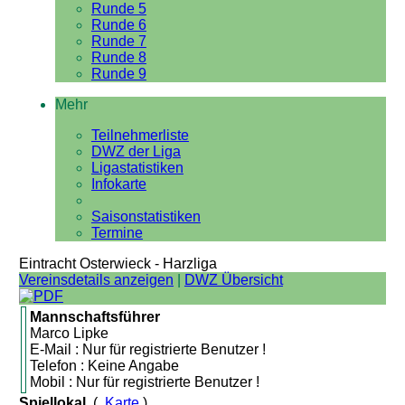
Runde 5
Runde 6
Runde 7
Runde 8
Runde 9
Mehr
Teilnehmerliste
DWZ der Liga
Ligastatistiken
Infokarte
Saisonstatistiken
Termine
Eintracht Osterwieck - Harzliga
Vereinsdetails anzeigen
|
DWZ Übersicht
Mannschaftsführer
Marco Lipke
E-Mail : Nur für registrierte Benutzer !
Telefon : Keine Angabe
Mobil : Nur für registrierte Benutzer !
Spiellokal
(
Karte
)