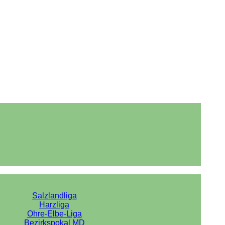
Salzlandliga
Harzliga
Ohre-Elbe-Liga
Bezirkspokal MD