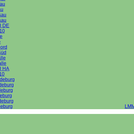
au
au
sau
sau
l DE
10
le
e
Nord
Süd
lle
alle
l HA
10
deburg
deburg
deburg
eburg
deburg
eburg
LMM