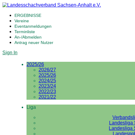
ERGEBNISSE
Vereine
Eventanmeldungen
Terminliste
An-/Abmelden
Antrag neuer Nutzer
Sign In
2025/26
2026/27
2025/26
2024/25
2023/24
2022/23
2021/22
Liga
Verbandsl
Landesliga 
Landesliga 
Landespo