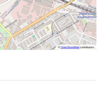
©
OpenStreetMap
contributors.