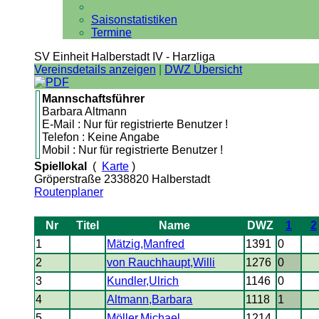
Saisonstatistiken
Termine
SV Einheit Halberstadt IV - Harzliga
Vereinsdetails anzeigen
|
DWZ Übersicht
Mannschaftsführer
Barbara Altmann
E-Mail : Nur für registrierte Benutzer !
Telefon : Keine Angabe
Mobil : Nur für registrierte Benutzer !
Spiellokal
(
Karte
)
Gröperstraße 2338820 Halberstadt
Routenplaner
Nr
Titel
Name
DWZ
1
2
1
Mätzig,Manfred
1391
0
2
von Rauchhaupt,Willi
1276
0
3
Kundler,Ulrich
1146
0
4
Altmann,Barbara
1118
1
5
Möller,Michael
1214