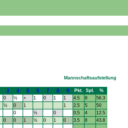
Mannschaftsaufstellung
3
4
5
6
7
8
9
Pkt.
Spl.
%
0
½
+
1
0
1
1
4.5
8
56.3
½
0
1
1
2.5
5
50
0
½
0
0.5
4
12.5
0
0
1
½
0
1
0
3.5
8
43.8