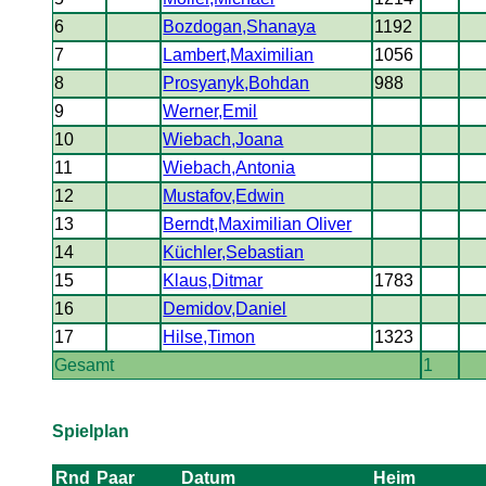
6
Bozdogan,Shanaya
1192
7
Lambert,Maximilian
1056
8
Prosyanyk,Bohdan
988
9
Werner,Emil
10
Wiebach,Joana
11
Wiebach,Antonia
12
Mustafov,Edwin
13
Berndt,Maximilian Oliver
14
Küchler,Sebastian
15
Klaus,Ditmar
1783
16
Demidov,Daniel
17
Hilse,Timon
1323
Gesamt
1
Spielplan
Rnd
Paar
Datum
Heim