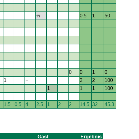
½
0.5
1
50
0
0
1
0
1
+
2
2
100
1
1
1
100
1.5
0.5
4
2.5
1
2
2
14.5
32
45.3
Gast
Ergebnis