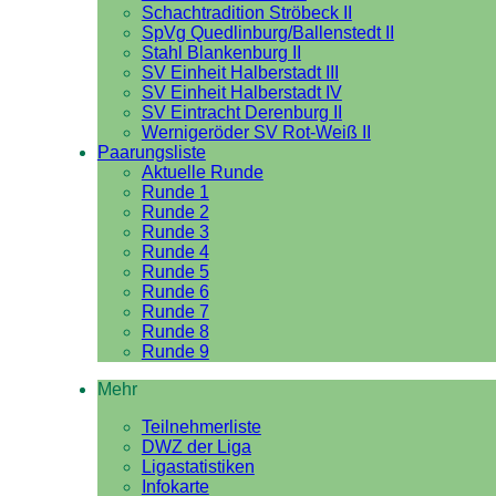
Schachtradition Ströbeck II
SpVg Quedlinburg/Ballenstedt II
Stahl Blankenburg II
SV Einheit Halberstadt III
SV Einheit Halberstadt IV
SV Eintracht Derenburg II
Wernigeröder SV Rot-Weiß II
Paarungsliste
Aktuelle Runde
Runde 1
Runde 2
Runde 3
Runde 4
Runde 5
Runde 6
Runde 7
Runde 8
Runde 9
Mehr
Teilnehmerliste
DWZ der Liga
Ligastatistiken
Infokarte