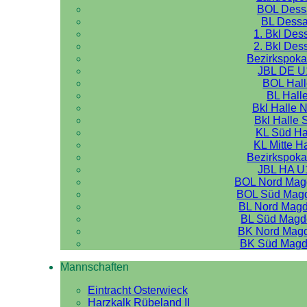
BOL Dess
BL Dess
1. Bkl Des
2. Bkl Des
Bezirkspoka
JBL DE U
BOL Hal
BL Hall
Bkl Halle 
Bkl Halle 
KL Süd Ha
KL Mitte H
Bezirkspoka
JBL HA U
BOL Nord Mag
BOL Süd Mag
BL Nord Mag
BL Süd Magd
BK Nord Mag
BK Süd Magd
Mannschaften
Eintracht Osterwieck
Harzkalk Rübeland II