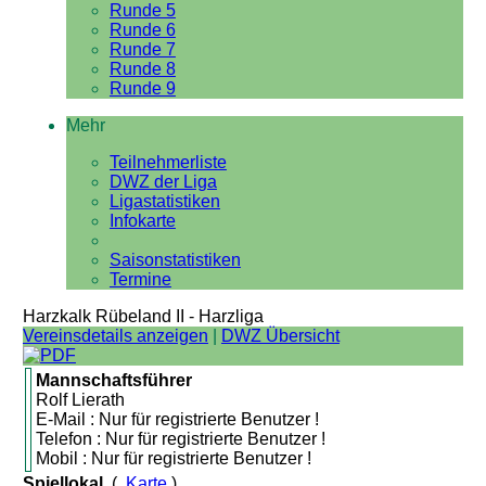
Runde 5
Runde 6
Runde 7
Runde 8
Runde 9
Mehr
Teilnehmerliste
DWZ der Liga
Ligastatistiken
Infokarte
Saisonstatistiken
Termine
Harzkalk Rübeland II - Harzliga
Vereinsdetails anzeigen
|
DWZ Übersicht
Mannschaftsführer
Rolf Lierath
E-Mail : Nur für registrierte Benutzer !
Telefon : Nur für registrierte Benutzer !
Mobil : Nur für registrierte Benutzer !
Spiellokal
(
Karte
)