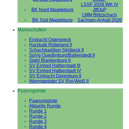
LSSF 2026 WK IV
BK Nord Magdeburg
JtfOuP
LMM Blitzschach
BK Süd Magdeburg
Sachsen-Anhalt 2026
Mannschaften
Eintracht Osterwieck
Harzkalk Rübeland II
Schachtradition Ströbeck II
SpVg Quedlinburg/Ballenstedt II
Stahl Blankenburg II
SV Einheit Halberstadt III
SV Einheit Halberstadt IV
SV Eintracht Derenburg II
Wernigeröder SV Rot-Weiß II
Paarungsliste
Paarungsliste
Aktuelle Runde
Runde 1
Runde 2
Runde 3
Runde 4