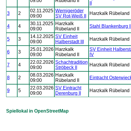
09:00
Rübeland II
II
02.11.2025
Wernigeröder
3
2
Harzkalk Rübeland I
09:00
SV Rot-Weiß II
30.11.2025
Harzkalk
4
4
Stahl Blankenburg I
09:00
Rübeland II
14.12.2025
SV Einheit
5
3
Harzkalk Rübeland I
09:00
Halberstadt III
25.01.2026
Harzkalk
SV Einheit Halberst
6
3
09:00
Rübeland II
IV
22.02.2026
Schachtradition
7
4
Harzkalk Rübeland I
09:00
Ströbeck II
08.03.2026
Harzkalk
8
2
Eintracht Osterwiec
09:00
Rübeland II
22.03.2026
SV Eintracht
9
5
Harzkalk Rübeland I
09:00
Derenburg II
Spiellokal in OpenStreetMap