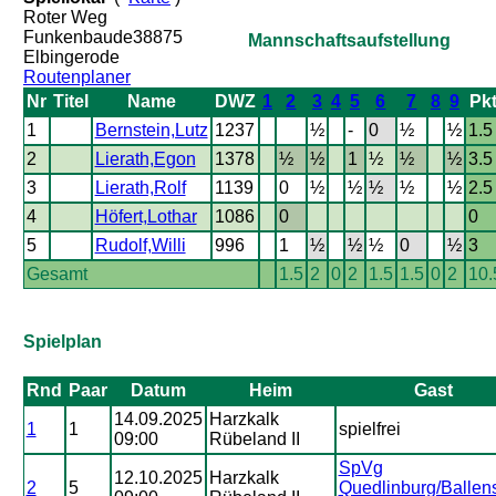
Roter Weg
Funkenbaude38875
Mannschaftsaufstellung
Elbingerode
Routenplaner
Nr
Titel
Name
DWZ
1
2
3
4
5
6
7
8
9
Pkt
1
Bernstein,Lutz
1237
½
-
0
½
½
1.5
2
Lierath,Egon
1378
½
½
1
½
½
½
3.5
3
Lierath,Rolf
1139
0
½
½
½
½
½
2.5
4
Höfert,Lothar
1086
0
0
5
Rudolf,Willi
996
1
½
½
½
0
½
3
Gesamt
1.5
2
0
2
1.5
1.5
0
2
10.
Spielplan
Rnd
Paar
Datum
Heim
Gast
14.09.2025
Harzkalk
1
1
spielfrei
09:00
Rübeland II
SpVg
12.10.2025
Harzkalk
2
5
Quedlinburg/Ballens