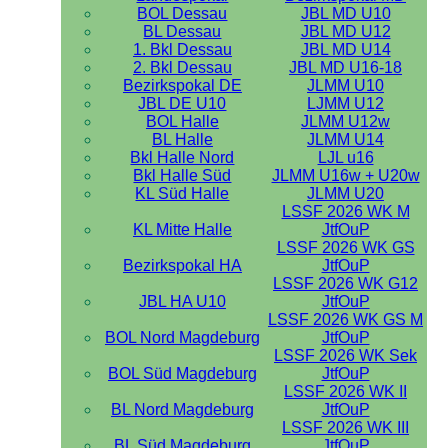
BOL Dessau
JBL MD U10
BL Dessau
JBL MD U12
1. Bkl Dessau
JBL MD U14
2. Bkl Dessau
JBL MD U16-18
Bezirkspokal DE
JLMM U10
JBL DE U10
LJMM U12
BOL Halle
JLMM U12w
BL Halle
JLMM U14
Bkl Halle Nord
LJL u16
Bkl Halle Süd
JLMM U16w + U20w
KL Süd Halle
JLMM U20
LSSF 2026 WK M
KL Mitte Halle
JtfOuP
LSSF 2026 WK GS
Bezirkspokal HA
JtfOuP
LSSF 2026 WK G12
JBL HA U10
JtfOuP
LSSF 2026 WK GS M
BOL Nord Magdeburg
JtfOuP
LSSF 2026 WK Sek
BOL Süd Magdeburg
JtfOuP
LSSF 2026 WK II
BL Nord Magdeburg
JtfOuP
LSSF 2026 WK III
BL Süd Magdeburg
JtfOuP