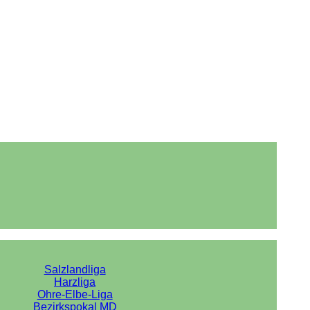
Salzlandliga
Harzliga
Ohre-Elbe-Liga
Bezirkspokal MD