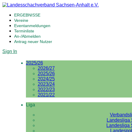
ERGEBNISSE
Vereine
Eventanmeldungen
Terminliste
An-/Abmelden
Antrag neuer Nutzer
Sign In
2025/26
2026/27
2025/26
2024/25
2023/24
2022/23
2021/22
Liga
Verbandsl
Landesliga 
Landesliga 
Landespo