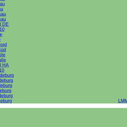
au
au
sau
sau
l DE
10
le
e
Nord
Süd
lle
alle
l HA
10
deburg
deburg
deburg
eburg
deburg
eburg
LMM