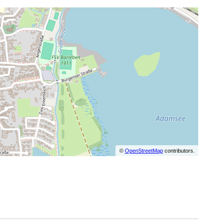
©
OpenStreetMap
contributors.