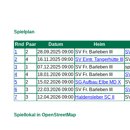
Spielplan
Rnd
Paar
Datum
Heim
1
2
28.09.2025 09:00
SV Fr. Barleben III
SV
2
4
16.11.2025 09:00
SV Eintr. Tangerhütte III
SV
3
1
07.12.2025 09:00
SV Fr. Barleben III
sp
4
4
18.01.2026 09:00
SV Fr. Barleben III
SV
5
2
15.02.2026 09:00
SG Aufbau Elbe MD X
SV
6
3
22.03.2026 09:00
SV Fr. Barleben III
S
7
3
12.04.2026 09:00
Haldensleber SC II
SV
Spiellokal in OpenStreetMap