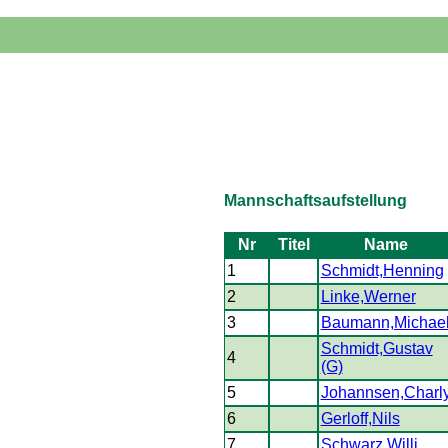
Mannschaftsaufstellung
Nr
Titel
Name
1
Schmidt,Henning
2
Linke,Werner
3
Baumann,Michae
Schmidt,Gustav
4
(G)
5
Johannsen,Charl
6
Gerloff,Nils
7
Schwarz,Willi