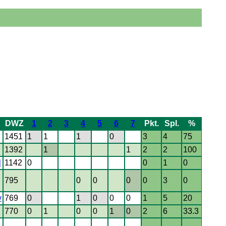
DWZ
1
2
3
4
5
6
7
Pkt.
Spl.
%
1451
1
1
1
0
3
4
75
1392
1
1
2
2
100
l
1142
0
0
1
0
795
0
0
0
0
3
0
y
769
0
1
0
0
0
1
5
20
770
0
1
0
0
1
0
2
6
33.3