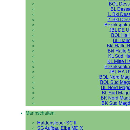
BOL Dess
BL Dess
1. Bkl Des
2. Bkl Des
Bezirkspoka
JBL DE U
BOL Hal
BL Hall
Bkl Halle 
Bkl Halle 
KL Süd Ha
KL Mitte H
Bezirkspoka
JBL HA U
BOL Nord Mag
BOL Süd Mag
BL Nord Mag
BL Süd Magd
BK Nord Mag
BK Süd Magd
Mannschaften
Haldensleber SC II
SG Aufbau Elbe MD X