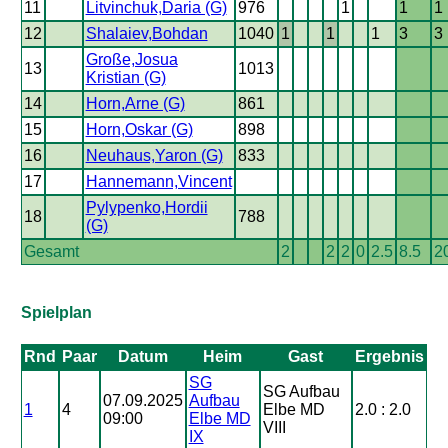
11
Litvinchuk,Daria (G)
976
1
1
1
12
Shalaiev,Bohdan
1040
1
1
1
3
3
Große,Josua
13
1013
Kristian (G)
14
Horn,Arne (G)
861
15
Horn,Oskar (G)
898
16
Neuhaus,Yaron (G)
833
17
Hannemann,Vincent
Pylypenko,Hordii
18
788
(G)
Gesamt
2
2
2
0
2.5
8.5
2
Spielplan
Rnd
Paar
Datum
Heim
Gast
Ergebnis
SG
SG Aufbau
07.09.2025
Aufbau
1
4
Elbe MD
2.0 : 2.0
09:00
Elbe MD
VIII
IX