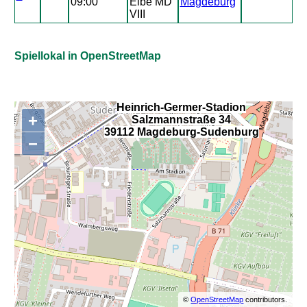
09:00
Elbe MD
Magdeburg
VIII
Spiellokal in OpenStreetMap
Heinrich-Germer-Stadion
+
Salzmannstraße 34
,
39112 Magdeburg-Sudenburg
−
©
OpenStreetMap
contributors.