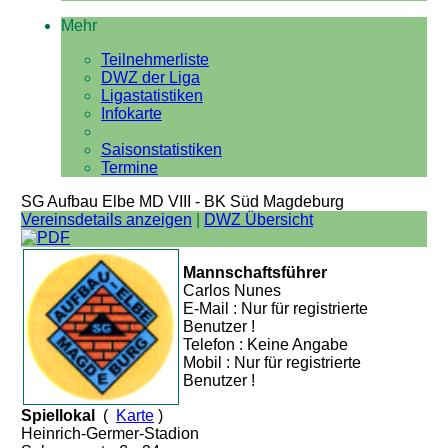
Mehr
Teilnehmerliste
DWZ der Liga
Ligastatistiken
Infokarte
Saisonstatistiken
Termine
SG Aufbau Elbe MD VIII - BK Süd Magdeburg
Vereinsdetails anzeigen
|
DWZ Übersicht
Mannschaftsführer
Carlos Nunes
E-Mail : Nur für registrierte
Benutzer !
Telefon : Keine Angabe
Mobil : Nur für registrierte
Benutzer !
Spiellokal
(
Karte
)
Heinrich-Germer-Stadion