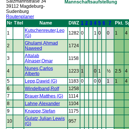
Salzmannstraße 34
Mannschaftsaufstellung
39112 Magdeburg-
Sudenburg
Routenplaner
Nr
Titel
Name
DWZ
1
2
3
4
5
6
7
Pkt.
S
Kutschenreuter,Leo
1
1282
0
1
0
0
1
4
(G)
Ghulami,Ahmad
2
1724
Naweed
Altalab
3
1158
Alnaser,Omar
Nunes,Carlos
4
1223
1
0
1
½
2.5
4
Alberto
5
Lepp,Dawid (G)
1183
0
0
0
1
1
4
6
Windelband,Rolf
1258
7
Brauer,Matthes (G)
1114
8
Lahne,Alexander
1104
9
Knappe,Stefan
1175
Gulatz,Julian Lewis
10
957
(G)