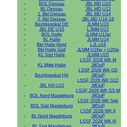
BOL Dessau
JBL MD U10
BL Dessau
JBL MD U12
1. Bkl Dessau
JBL MD U14
2. Bkl Dessau
JBL MD U16-18
Bezirkspokal DE
JLMM U10
JBL DE U10
LJMM U12
BOL Halle
JLMM U12w
BL Halle
JLMM U14
Bkl Halle Nord
LJL u16
Bkl Halle Süd
JLMM U16w + U20w
KL Süd Halle
JLMM U20
LSSF 2026 WK M
KL Mitte Halle
JtfOuP
LSSF 2026 WK GS
Bezirkspokal HA
JtfOuP
LSSF 2026 WK G12
JBL HA U10
JtfOuP
LSSF 2026 WK GS M
BOL Nord Magdeburg
JtfOuP
LSSF 2026 WK Sek
BOL Süd Magdeburg
JtfOuP
LSSF 2026 WK II
BL Nord Magdeburg
JtfOuP
LSSF 2026 WK III
BL Süd Magdeburg
JtfOuP