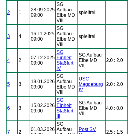
SG
28.09.2025
Aufbau
2
1
spielfrei
09:00
Elbe MD
VIII
SG
16.11.2025
Aufbau
3
4
spielfrei
09:00
Elbe MD
VIII
SG
SG Aufbau
07.12.2025
Einheit
4
2
Elbe MD
2.0 : 2.0
09:00
Staßfurt
VIII
IV
SG
USC
18.01.2026
Aufbau
5
3
Magdeburg
2.0 : 2.0
09:00
Elbe MD
IV
VIII
SG
SG Aufbau
15.02.2026
Einheit
6
3
Elbe MD
4.0 : 0.0
09:00
Staßfurt
VIII
III
SG
01.03.2026
Aufbau
Post SV
7
2
2.5 : 1.5