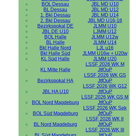
BOL Dessau
JBL MD U10
BL Dessau
JBL MD U12
1. Bkl Dessau
JBL MD U14
2. Bkl Dessau
JBL MD U16-18
Bezirkspokal DE
JLMM U10
JBL DE U10
LJMM U12
BOL Halle
JLMM U12w
BL Halle
JLMM U14
Bkl Halle Nord
LJL u16
Bkl Halle Süd
JLMM U16w + U20w
KL Süd Halle
JLMM U20
LSSF 2026 WK M
KL Mitte Halle
JtfOuP
LSSF 2026 WK GS
Bezirkspokal HA
JtfOuP
LSSF 2026 WK G12
JBL HA U10
JtfOuP
LSSF 2026 WK GS M
BOL Nord Magdeburg
JtfOuP
LSSF 2026 WK Sek
BOL Süd Magdeburg
JtfOuP
LSSF 2026 WK II
BL Nord Magdeburg
JtfOuP
LSSF 2026 WK III
BL Süd Magdeburg
JtfOuP