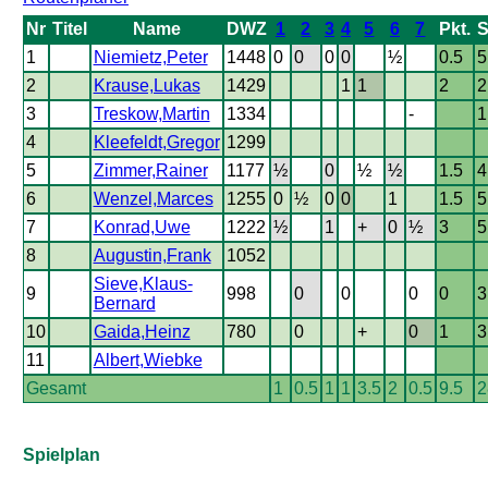
Nr
Titel
Name
DWZ
1
2
3
4
5
6
7
Pkt.
S
1
Niemietz,Peter
1448
0
0
0
0
½
0.5
5
2
Krause,Lukas
1429
1
1
2
2
3
Treskow,Martin
1334
-
1
4
Kleefeldt,Gregor
1299
5
Zimmer,Rainer
1177
½
0
½
½
1.5
4
6
Wenzel,Marces
1255
0
½
0
0
1
1.5
5
7
Konrad,Uwe
1222
½
1
+
0
½
3
5
8
Augustin,Frank
1052
Sieve,Klaus-
9
998
0
0
0
0
3
Bernard
10
Gaida,Heinz
780
0
+
0
1
3
11
Albert,Wiebke
Gesamt
1
0.5
1
1
3.5
2
0.5
9.5
2
Spielplan