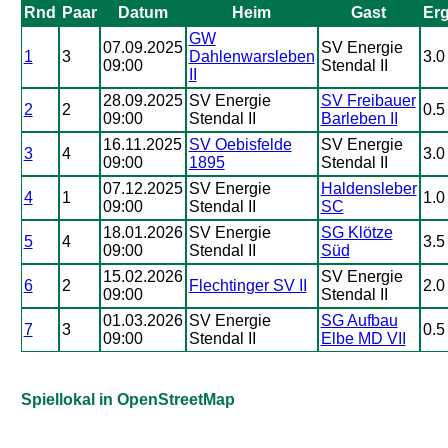
Rnd
Paar
Datum
Heim
Gast
Er
GW
07.09.2025
SV Energie
1
3
Dahlenwarsleben
3.0 
09:00
Stendal II
II
28.09.2025
SV Energie
SV Freibauer
2
2
0.5 
09:00
Stendal II
Barleben II
16.11.2025
SV Oebisfelde
SV Energie
3
4
3.0 
09:00
1895
Stendal II
07.12.2025
SV Energie
Haldensleber
4
1
1.0 
09:00
Stendal II
SC
18.01.2026
SV Energie
SG Klötze
5
4
3.5 
09:00
Stendal II
Süd
15.02.2026
SV Energie
6
2
Flechtinger SV II
2.0 
09:00
Stendal II
01.03.2026
SV Energie
SG Aufbau
7
3
0.5 
09:00
Stendal II
Elbe MD VII
Spiellokal in OpenStreetMap