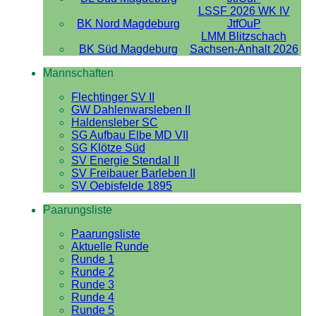
LSSF 2026 WK IV
BK Nord Magdeburg
JtfOuP
LMM Blitzschach
BK Süd Magdeburg
Sachsen-Anhalt 2026
Mannschaften
Flechtinger SV II
GW Dahlenwarsleben II
Haldensleber SC
SG Aufbau Elbe MD VII
SG Klötze Süd
SV Energie Stendal II
SV Freibauer Barleben II
SV Oebisfelde 1895
Paarungsliste
Paarungsliste
Aktuelle Runde
Runde 1
Runde 2
Runde 3
Runde 4
Runde 5