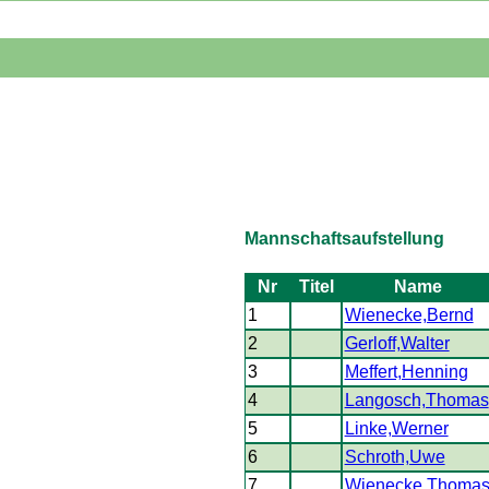
Mannschaftsaufstellung
Nr
Titel
Name
1
Wienecke,Bernd
2
Gerloff,Walter
3
Meffert,Henning
4
Langosch,Thomas
5
Linke,Werner
6
Schroth,Uwe
7
Wienecke,Thoma