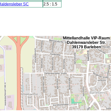
Haldensleber SC
2.5 : 1.5
Mittellandhalle VIP-Raum
Dahlenwarsleber Str.
39179 Barleben