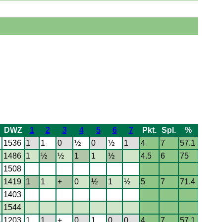
DWZ
1
2
3
4
5
6
7
Pkt.
Spl.
%
1536
1
1
0
½
0
½
1
4
7
57.1
1486
1
½
½
1
1
½
4.5
6
75
1508
1419
1
1
+
0
½
1
½
5
7
71.4
1403
1544
s
1203
1
1
+
0
1
0
0
4
7
57.1