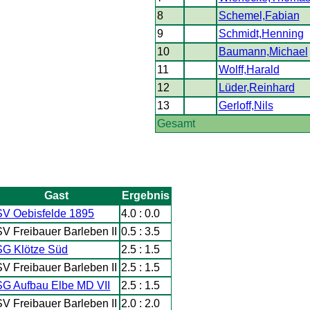
8
Schemel,Fabian
9
Schmidt,Henning
10
Baumann,Michael
11
Wolff,Harald
12
Lüder,Reinhard
13
Gerloff,Nils
Gesamt
Gast
Ergebnis
SV Oebisfelde 1895
4.0 : 0.0
SV Freibauer Barleben II
0.5 : 3.5
SG Klötze Süd
2.5 : 1.5
SV Freibauer Barleben II
2.5 : 1.5
SG Aufbau Elbe MD VII
2.5 : 1.5
SV Freibauer Barleben II
2.0 : 2.0