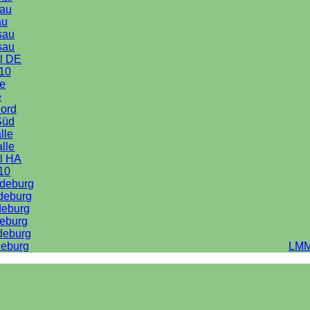
au
au
sau
sau
l DE
10
le
e
Nord
Süd
lle
alle
l HA
10
deburg
deburg
deburg
eburg
deburg
eburg
LMM