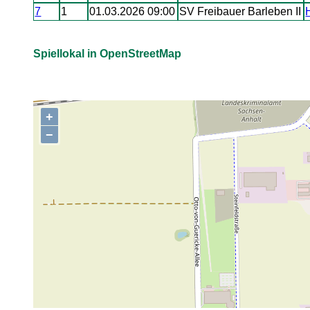
7
1
01.03.2026 09:00
SV Freibauer Barleben II
Spiellokal in OpenStreetMap
+
,
−