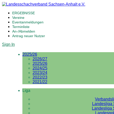
ERGEBNISSE
Vereine
Eventanmeldungen
Terminliste
An-/Abmelden
Antrag neuer Nutzer
Sign In
2025/26
2026/27
2025/26
2024/25
2023/24
2022/23
2021/22
Liga
Verbandsl
Landesliga 
Landesliga 
Landespo