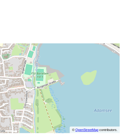
©
OpenStreetMap
contributors.