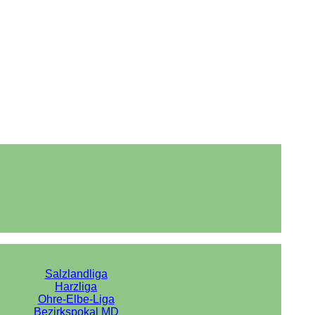
Salzlandliga
Harzliga
Ohre-Elbe-Liga
Bezirkspokal MD