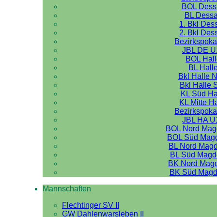
BOL Dess
BL Dess
1. Bkl Des
2. Bkl Des
Bezirkspoka
JBL DE U
BOL Hal
BL Hall
Bkl Halle 
Bkl Halle 
KL Süd Ha
KL Mitte H
Bezirkspoka
JBL HA U
BOL Nord Mag
BOL Süd Mag
BL Nord Mag
BL Süd Magd
BK Nord Mag
BK Süd Magd
Mannschaften
Flechtinger SV II
GW Dahlenwarsleben II