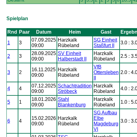
Spielplan
Rnd
Paar
Datum
Heim
Gast
Ergebn
07.09.2025
Harzkalk
SG Einheit
1
3
3.0 : 3.
09:00
Rübeland
Staßfurt II
28.09.2025
SV Einheit
Harzkalk
2
3
2.5 : 3.
09:00
Halberstadt II
Rübeland
VfB
16.11.2025
Harzkalk
3
2
Ottersleben
2.0 : 4.
09:00
Rübeland
II
07.12.2025
Schachtradition
Harzkalk
4
4
4.0 : 2.
09:00
Ströbeck
Rübeland
18.01.2026
Stahl
Harzkalk
5
1
1.0 : 5.
09:00
Blankenburg
Rübeland
SG Aufbau
15.02.2026
Harzkalk
Elbe
6
4
3.0 : 3.
09:00
Rübeland
Magdeburg
VI