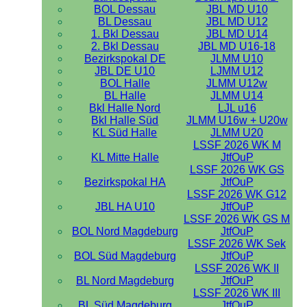
BOL Dessau
JBL MD U10
BL Dessau
JBL MD U12
1. Bkl Dessau
JBL MD U14
2. Bkl Dessau
JBL MD U16-18
Bezirkspokal DE
JLMM U10
JBL DE U10
LJMM U12
BOL Halle
JLMM U12w
BL Halle
JLMM U14
Bkl Halle Nord
LJL u16
Bkl Halle Süd
JLMM U16w + U20w
KL Süd Halle
JLMM U20
LSSF 2026 WK M
KL Mitte Halle
JtfOuP
LSSF 2026 WK GS
Bezirkspokal HA
JtfOuP
LSSF 2026 WK G12
JBL HA U10
JtfOuP
LSSF 2026 WK GS M
BOL Nord Magdeburg
JtfOuP
LSSF 2026 WK Sek
BOL Süd Magdeburg
JtfOuP
LSSF 2026 WK II
BL Nord Magdeburg
JtfOuP
LSSF 2026 WK III
BL Süd Magdeburg
JtfOuP