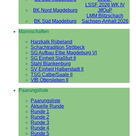
LSSF 2026 WK IV
BK Nord Magdeburg
JtfOuP
LMM Blitzschach
BK Süd Magdeburg
Sachsen-Anhalt 2026
Mannschaften
Harzkalk Rübeland
Schachtradition Ströbeck
SG Aufbau Elbe Magdeburg VI
SG Einheit Staßfurt II
Stahl Blankenburg
SV Einheit Halberstadt II
TSG Calbe/Saale II
VfB Ottersleben II
Paarungsliste
Paarungsliste
Aktuelle Runde
Runde 1
Runde 2
Runde 3
Runde 4
Runde 5