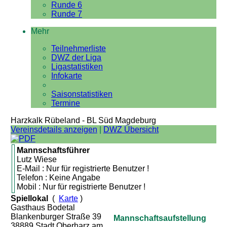
Runde 6
Runde 7
Mehr
Teilnehmerliste
DWZ der Liga
Ligastatistiken
Infokarte
Saisonstatistiken
Termine
Harzkalk Rübeland - BL Süd Magdeburg
Vereinsdetails anzeigen
|
DWZ Übersicht
Mannschaftsführer
Lutz Wiese
E-Mail : Nur für registrierte Benutzer !
Telefon : Keine Angabe
Mobil : Nur für registrierte Benutzer !
Spiellokal
(
Karte
)
Gasthaus Bodetal
Blankenburger Straße 39
Mannschaftsaufstellung
38889 Stadt Oberharz am