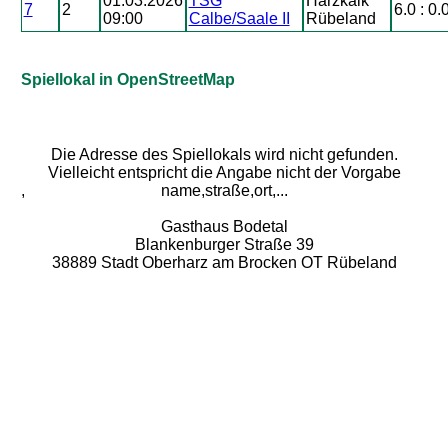
01.03.2026
TSG
Harzkalk
7
2
6.0 : 0.
09:00
Calbe/Saale II
Rübeland
Spiellokal in OpenStreetMap
Die Adresse des Spiellokals wird nicht gefunden.
Vielleicht entspricht die Angabe nicht der Vorgabe
,
name,straße,ort,...
Gasthaus Bodetal
Blankenburger Straße 39
38889 Stadt Oberharz am Brocken OT Rübeland