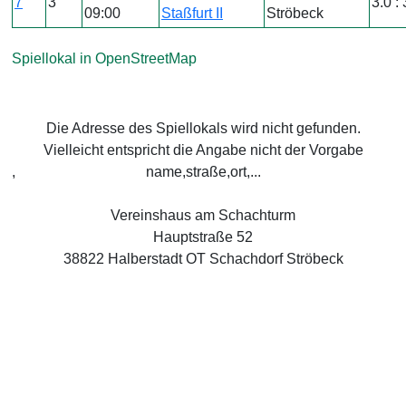
7
3
3.0 : 
09:00
Staßfurt II
Ströbeck
Spiellokal in OpenStreetMap
Die Adresse des Spiellokals wird nicht gefunden.
Vielleicht entspricht die Angabe nicht der Vorgabe
,
name,straße,ort,...
Vereinshaus am Schachturm
Hauptstraße 52
38822 Halberstadt OT Schachdorf Ströbeck