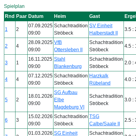
Spielplan
Rnd
Paar
Datum
Heim
Gast
Erge
07.09.2025
Schachtradition
SV Einheit
1
2
3.5 : 
09:00
Ströbeck
Halberstadt II
28.09.2025
VfB
Schachtradition
2
4
4.5 : 
09:00
Ottersleben II
Ströbeck
16.11.2025
Stahl
Schachtradition
3
1
2.0 : 
09:00
Blankenburg
Ströbeck
07.12.2025
Schachtradition
Harzkalk
4
4
4.0 : 
09:00
Ströbeck
Rübeland
SG Aufbau
18.01.2026
Schachtradition
5
2
Elbe
3.0 : 
09:00
Ströbeck
Magdeburg VI
15.02.2026
Schachtradition
TSG
6
3
2.5 : 
09:00
Ströbeck
Calbe/Saale II
01.03.2026
SG Einheit
Schachtradition