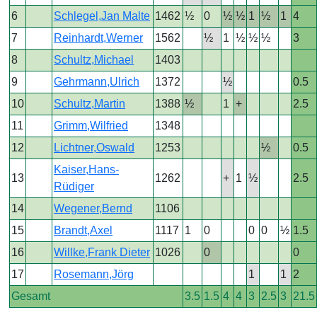
6
Schlegel,Jan Malte
1462
½
0
½
½
1
½
1
4
7
Reinhardt,Werner
1562
½
1
½
½
½
3
8
Schultz,Michael
1403
9
Gehrmann,Ulrich
1372
½
0.5
10
Schultz,Martin
1388
½
1
+
2.5
11
Grimm,Wilfried
1348
12
Lichtner,Oswald
1253
½
0.5
Kaiser,Hans-
13
1262
+
1
½
2.5
Rüdiger
14
Wegener,Bernd
1106
15
Brandt,Axel
1117
1
0
0
0
½
1.5
16
Willke,Frank Dieter
1026
0
0
17
Rosemann,Jörg
1
1
2
Gesamt
3.5
1.5
4
4
3
2.5
3
21.5