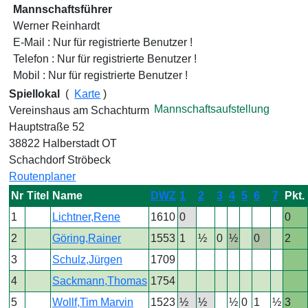
Mannschaftsführer
Werner Reinhardt
E-Mail : Nur für registrierte Benutzer !
Telefon : Nur für registrierte Benutzer !
Mobil : Nur für registrierte Benutzer !
Spiellokal
(
Karte
)
Mannschaftsaufstellung
Vereinshaus am Schachturm
Hauptstraße 52
38822 Halberstadt OT
Schachdorf Ströbeck
Routenplaner
Nr
Titel
Name
DWZ
1
2
3
4
5
6
7
Pkt.
1
Lichtner,Rene
1610
0
0
2
Göring,Rainer
1553
1
½
0
½
0
2
3
Schulz,Jürgen
1709
4
Sackmann,Thomas
1754
5
Wollf,Tim Marvin
1523
½
½
½
0
1
½
3