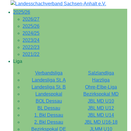
2025/26
2026/27
2025/26
2024/25
2023/24
2022/23
2021/22
Liga
Verbandsliga
Salzlandliga
Landesliga St. A
Harzliga
Landesliga St. B
Ohre-Elbe-Liga
Landespokal
Bezirkspokal MD
BOL Dessau
JBL MD U10
BL Dessau
JBL MD U12
1. Bkl Dessau
JBL MD U14
2. Bkl Dessau
JBL MD U16-18
Bezirkspokal DE
JLMM U10