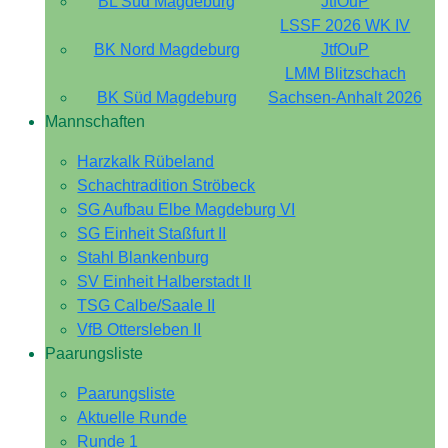
BL Süd Magdeburg
JtfOuP
LSSF 2026 WK IV
BK Nord Magdeburg
JtfOuP
LMM Blitzschach
BK Süd Magdeburg
Sachsen-Anhalt 2026
Mannschaften
Harzkalk Rübeland
Schachtradition Ströbeck
SG Aufbau Elbe Magdeburg VI
SG Einheit Staßfurt II
Stahl Blankenburg
SV Einheit Halberstadt II
TSG Calbe/Saale II
VfB Ottersleben II
Paarungsliste
Paarungsliste
Aktuelle Runde
Runde 1