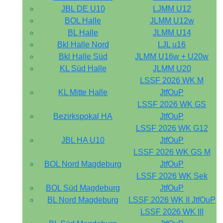
JBL DE U10
LJMM U12
BOL Halle
JLMM U12w
BL Halle
JLMM U14
Bkl Halle Nord
LJL u16
Bkl Halle Süd
JLMM U16w + U20w
KL Süd Halle
JLMM U20
LSSF 2026 WK M
KL Mitte Halle
JtfOuP
LSSF 2026 WK GS
Bezirkspokal HA
JtfOuP
LSSF 2026 WK G12
JBL HA U10
JtfOuP
LSSF 2026 WK GS M
BOL Nord Magdeburg
JtfOuP
LSSF 2026 WK Sek
BOL Süd Magdeburg
JtfOuP
BL Nord Magdeburg
LSSF 2026 WK II JtfOuP
LSSF 2026 WK III