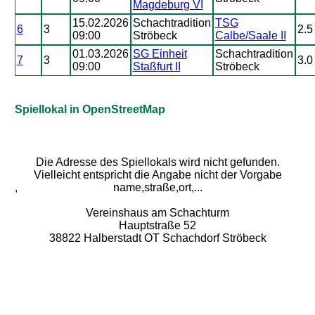
Magdeburg VI
15.02.2026
Schachtradition
TSG
6
3
2.5 
09:00
Ströbeck
Calbe/Saale II
01.03.2026
SG Einheit
Schachtradition
7
3
3.0 
09:00
Staßfurt II
Ströbeck
Spiellokal in OpenStreetMap
Die Adresse des Spiellokals wird nicht gefunden.
Vielleicht entspricht die Angabe nicht der Vorgabe
,
name,straße,ort,...
Vereinshaus am Schachturm
Hauptstraße 52
38822 Halberstadt OT Schachdorf Ströbeck