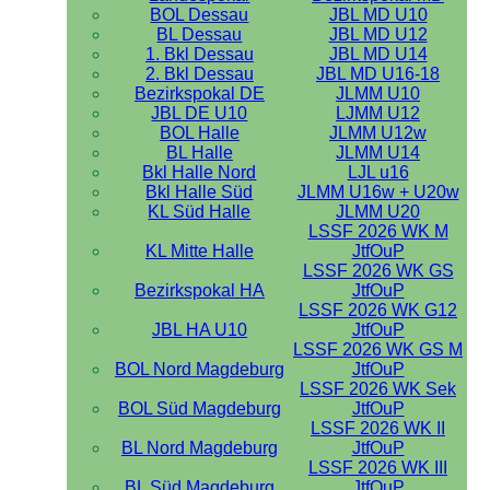
BOL Dessau
JBL MD U10
BL Dessau
JBL MD U12
1. Bkl Dessau
JBL MD U14
2. Bkl Dessau
JBL MD U16-18
Bezirkspokal DE
JLMM U10
JBL DE U10
LJMM U12
BOL Halle
JLMM U12w
BL Halle
JLMM U14
Bkl Halle Nord
LJL u16
Bkl Halle Süd
JLMM U16w + U20w
KL Süd Halle
JLMM U20
LSSF 2026 WK M
KL Mitte Halle
JtfOuP
LSSF 2026 WK GS
Bezirkspokal HA
JtfOuP
LSSF 2026 WK G12
JBL HA U10
JtfOuP
LSSF 2026 WK GS M
BOL Nord Magdeburg
JtfOuP
LSSF 2026 WK Sek
BOL Süd Magdeburg
JtfOuP
LSSF 2026 WK II
BL Nord Magdeburg
JtfOuP
LSSF 2026 WK III
BL Süd Magdeburg
JtfOuP