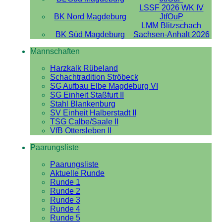
LSSF 2026 WK IV
BK Nord Magdeburg
JtfOuP
LMM Blitzschach
BK Süd Magdeburg
Sachsen-Anhalt 2026
Mannschaften
Harzkalk Rübeland
Schachtradition Ströbeck
SG Aufbau Elbe Magdeburg VI
SG Einheit Staßfurt II
Stahl Blankenburg
SV Einheit Halberstadt II
TSG Calbe/Saale II
VfB Ottersleben II
Paarungsliste
Paarungsliste
Aktuelle Runde
Runde 1
Runde 2
Runde 3
Runde 4
Runde 5