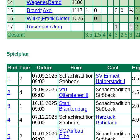
14
Wegener,Bernd
1106
15
Brandt,Axel
1117
1
0
0
0
½
1.
16
Willke,Frank Dieter
1026
0
0
17
Rosemann,Jörg
1
1
2
Gesamt
3.5
1.5
4
4
3
2.5
3
2
Spielplan
Rnd
Paar
Datum
Heim
Gast
Er
07.09.2025
Schachtradition
SV Einheit
1
2
3.5 
09:00
Ströbeck
Halberstadt II
28.09.2025
VfB
Schachtradition
2
4
4.5 
09:00
Ottersleben II
Ströbeck
16.11.2025
Stahl
Schachtradition
3
1
2.0 
09:00
Blankenburg
Ströbeck
07.12.2025
Schachtradition
Harzkalk
4
4
4.0 
09:00
Ströbeck
Rübeland
SG Aufbau
18.01.2026
Schachtradition
5
2
Elbe
3.0 
09:00
Ströbeck