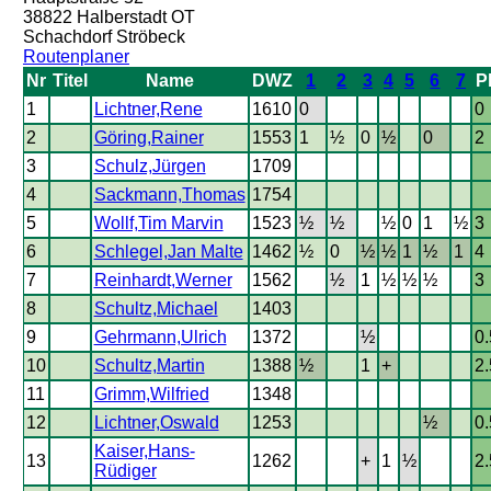
38822 Halberstadt OT
Schachdorf Ströbeck
Routenplaner
Nr
Titel
Name
DWZ
1
2
3
4
5
6
7
P
1
Lichtner,Rene
1610
0
0
2
Göring,Rainer
1553
1
½
0
½
0
2
3
Schulz,Jürgen
1709
4
Sackmann,Thomas
1754
5
Wollf,Tim Marvin
1523
½
½
½
0
1
½
3
6
Schlegel,Jan Malte
1462
½
0
½
½
1
½
1
4
7
Reinhardt,Werner
1562
½
1
½
½
½
3
8
Schultz,Michael
1403
9
Gehrmann,Ulrich
1372
½
0.
10
Schultz,Martin
1388
½
1
+
2.
11
Grimm,Wilfried
1348
12
Lichtner,Oswald
1253
½
0.
Kaiser,Hans-
13
1262
+
1
½
2.
Rüdiger