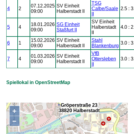
TSG
07.12.2025
SV Einheit
4
2
Calbe/Saale
2.5 : 3
09:00
Halberstadt II
II
SV Einheit
18.01.2026
SG Einheit
5
4
Halberstadt
4.0 : 2
09:00
Staßfurt II
II
15.02.2026
SV Einheit
Stahl
6
1
3.0 : 3
09:00
Halberstadt II
Blankenburg
VfB
01.03.2026
SV Einheit
7
4
Ottersleben
3.0 : 3
09:00
Halberstadt II
II
Spiellokal in OpenStreetMap
Gröperstraße 23
+
38820 Halberstadt
,
−