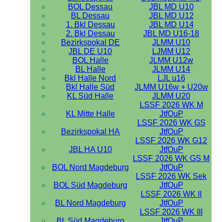
BOL Dessau
JBL MD U10
BL Dessau
JBL MD U12
1. Bkl Dessau
JBL MD U14
2. Bkl Dessau
JBL MD U16-18
Bezirkspokal DE
JLMM U10
JBL DE U10
LJMM U12
BOL Halle
JLMM U12w
BL Halle
JLMM U14
Bkl Halle Nord
LJL u16
Bkl Halle Süd
JLMM U16w + U20w
KL Süd Halle
JLMM U20
LSSF 2026 WK M
KL Mitte Halle
JtfOuP
LSSF 2026 WK GS
Bezirkspokal HA
JtfOuP
LSSF 2026 WK G12
JBL HA U10
JtfOuP
LSSF 2026 WK GS M
BOL Nord Magdeburg
JtfOuP
LSSF 2026 WK Sek
BOL Süd Magdeburg
JtfOuP
LSSF 2026 WK II
BL Nord Magdeburg
JtfOuP
LSSF 2026 WK III
BL Süd Magdeburg
JtfOuP