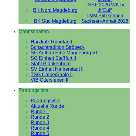
LSSF 2026 WK IV
BK Nord Magdeburg
JtfOuP
LMM Blitzschach
BK Süd Magdeburg
Sachsen-Anhalt 2026
Mannschaften
Harzkalk Rübeland
Schachtradition Ströbeck
SG Aufbau Elbe Magdeburg VI
SG Einheit Staßfurt II
Stahl Blankenburg
SV Einheit Halberstadt II
TSG Calbe/Saale II
VfB Ottersleben II
Paarungsliste
Paarungsliste
Aktuelle Runde
Runde 1
Runde 2
Runde 3
Runde 4
Runde 5