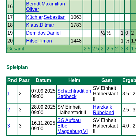
Berndt,Maximilian
16
Oliver
17
Küchler,Sebastian
1063
18
Klaus,Ditmar
1783
19
Demidov,Daniel
½
½
1
0
2
20
Hilse,Timon
1448
1
½
1.
Gesamt
2.5
2.5
2
2.5
2
3
3
17
Spielplan
Rnd
Paar
Datum
Heim
Gast
Ergeb
SV Einheit
07.09.2025
Schachtradition
1
2
Halberstadt
3.5 : 2
09:00
Ströbeck
II
28.09.2025
SV Einheit
Harzkalk
2
3
2.5 : 3
09:00
Halberstadt II
Rübeland
SG Aufbau
SV Einheit
16.11.2025
3
3
Elbe
Halberstadt
4.0 : 2
09:00
Magdeburg VI
II