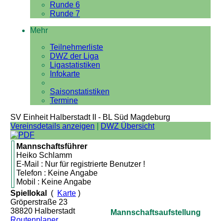
Runde 6
Runde 7
Mehr
Teilnehmerliste
DWZ der Liga
Ligastatistiken
Infokarte
Saisonstatistiken
Termine
SV Einheit Halberstadt II - BL Süd Magdeburg
Vereinsdetails anzeigen
|
DWZ Übersicht
Mannschaftsführer
Heiko Schlamm
E-Mail : Nur für registrierte Benutzer !
Telefon : Keine Angabe
Mobil : Keine Angabe
Spiellokal
(
Karte
)
Gröperstraße 23
38820 Halberstadt
Mannschaftsaufstellung
Routenplaner