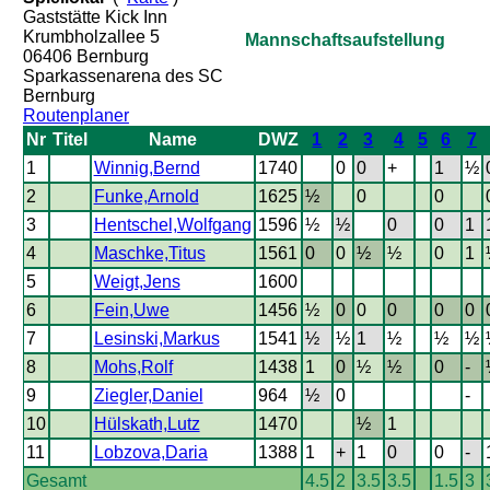
Gaststätte Kick Inn
Krumbholzallee 5
Mannschaftsaufstellung
06406 Bernburg
Sparkassenarena des SC
Bernburg
Routenplaner
Nr
Titel
Name
DWZ
1
2
3
4
5
6
7
1
Winnig,Bernd
1740
0
0
+
1
½
2
Funke,Arnold
1625
½
0
0
3
Hentschel,Wolfgang
1596
½
½
0
0
1
4
Maschke,Titus
1561
0
0
½
½
0
1
5
Weigt,Jens
1600
6
Fein,Uwe
1456
½
0
0
0
0
0
7
Lesinski,Markus
1541
½
½
1
½
½
½
8
Mohs,Rolf
1438
1
0
½
½
0
-
9
Ziegler,Daniel
964
½
0
-
10
Hülskath,Lutz
1470
½
1
11
Lobzova,Daria
1388
1
+
1
0
0
-
Gesamt
4.5
2
3.5
3.5
1.5
3