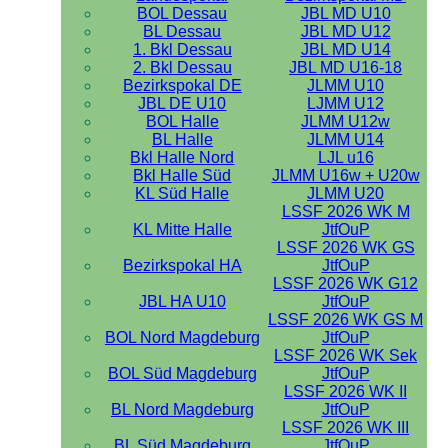
BOL Dessau
JBL MD U10
BL Dessau
JBL MD U12
1. Bkl Dessau
JBL MD U14
2. Bkl Dessau
JBL MD U16-18
Bezirkspokal DE
JLMM U10
JBL DE U10
LJMM U12
BOL Halle
JLMM U12w
BL Halle
JLMM U14
Bkl Halle Nord
LJL u16
Bkl Halle Süd
JLMM U16w + U20w
KL Süd Halle
JLMM U20
LSSF 2026 WK M
KL Mitte Halle
JtfOuP
LSSF 2026 WK GS
Bezirkspokal HA
JtfOuP
LSSF 2026 WK G12
JBL HA U10
JtfOuP
LSSF 2026 WK GS M
BOL Nord Magdeburg
JtfOuP
LSSF 2026 WK Sek
BOL Süd Magdeburg
JtfOuP
LSSF 2026 WK II
BL Nord Magdeburg
JtfOuP
LSSF 2026 WK III
BL Süd Magdeburg
JtfOuP