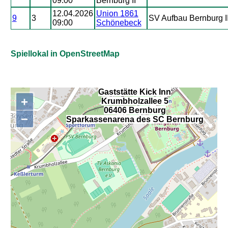
09:00
Bernburg II
12.04.2026
Union 1861
9
3
SV Aufbau Bernburg I
09:00
Schönebeck
Spiellokal in OpenStreetMap
Gaststätte Kick Inn
+
Krumbholzallee 5
,
06406 Bernburg
−
Sparkassenarena des SC Bernburg