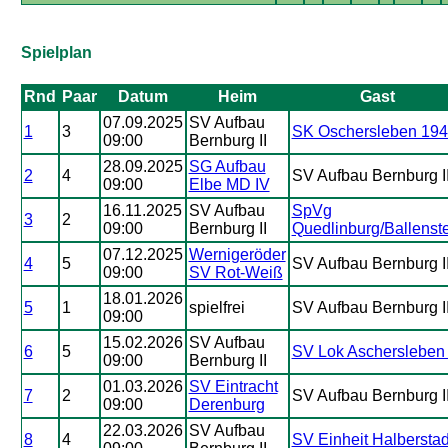
Spielplan
Rnd
Paar
Datum
Heim
Gast
07.09.2025
SV Aufbau
1
3
SK Oschersleben 19
09:00
Bernburg II
28.09.2025
SG Aufbau
2
4
SV Aufbau Bernburg I
09:00
Elbe MD IV
16.11.2025
SV Aufbau
SpVg
3
2
09:00
Bernburg II
Quedlinburg/Ballenst
07.12.2025
Wernigeröder
4
5
SV Aufbau Bernburg I
09:00
SV Rot-Weiß
18.01.2026
5
1
spielfrei
SV Aufbau Bernburg I
09:00
15.02.2026
SV Aufbau
6
5
SV Lok Aschersleben 
09:00
Bernburg II
01.03.2026
SV Eintracht
7
2
SV Aufbau Bernburg I
09:00
Derenburg
22.03.2026
SV Aufbau
8
4
SV Einheit Halberstad