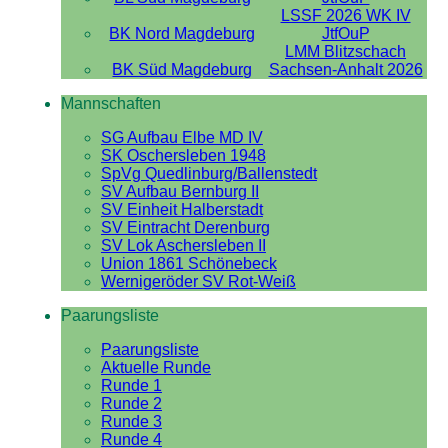
LSSF 2026 WK IV
BK Nord Magdeburg
JtfOuP
LMM Blitzschach
BK Süd Magdeburg
Sachsen-Anhalt 2026
Mannschaften
SG Aufbau Elbe MD IV
SK Oschersleben 1948
SpVg Quedlinburg/Ballenstedt
SV Aufbau Bernburg II
SV Einheit Halberstadt
SV Eintracht Derenburg
SV Lok Aschersleben II
Union 1861 Schönebeck
Wernigeröder SV Rot-Weiß
Paarungsliste
Paarungsliste
Aktuelle Runde
Runde 1
Runde 2
Runde 3
Runde 4