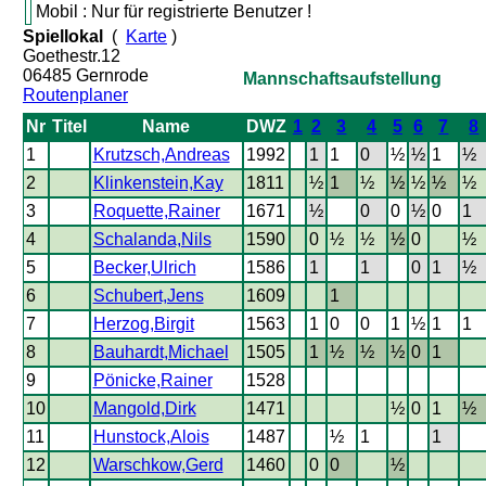
Mobil : Nur für registrierte Benutzer !
Spiellokal
(
Karte
)
Goethestr.12
06485 Gernrode
Mannschaftsaufstellung
Routenplaner
Nr
Titel
Name
DWZ
1
2
3
4
5
6
7
8
1
Krutzsch,Andreas
1992
1
1
0
½
½
1
½
2
Klinkenstein,Kay
1811
½
1
½
½
½
½
½
3
Roquette,Rainer
1671
½
0
0
½
0
1
4
Schalanda,Nils
1590
0
½
½
½
0
½
5
Becker,Ulrich
1586
1
1
0
1
½
6
Schubert,Jens
1609
1
7
Herzog,Birgit
1563
1
0
0
1
½
1
1
8
Bauhardt,Michael
1505
1
½
½
½
0
1
9
Pönicke,Rainer
1528
10
Mangold,Dirk
1471
½
0
1
½
11
Hunstock,Alois
1487
½
1
1
12
Warschkow,Gerd
1460
0
0
½