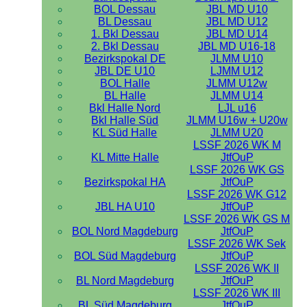
BOL Dessau
JBL MD U10
BL Dessau
JBL MD U12
1. Bkl Dessau
JBL MD U14
2. Bkl Dessau
JBL MD U16-18
Bezirkspokal DE
JLMM U10
JBL DE U10
LJMM U12
BOL Halle
JLMM U12w
BL Halle
JLMM U14
Bkl Halle Nord
LJL u16
Bkl Halle Süd
JLMM U16w + U20w
KL Süd Halle
JLMM U20
LSSF 2026 WK M
KL Mitte Halle
JtfOuP
LSSF 2026 WK GS
Bezirkspokal HA
JtfOuP
LSSF 2026 WK G12
JBL HA U10
JtfOuP
LSSF 2026 WK GS M
BOL Nord Magdeburg
JtfOuP
LSSF 2026 WK Sek
BOL Süd Magdeburg
JtfOuP
LSSF 2026 WK II
BL Nord Magdeburg
JtfOuP
LSSF 2026 WK III
BL Süd Magdeburg
JtfOuP