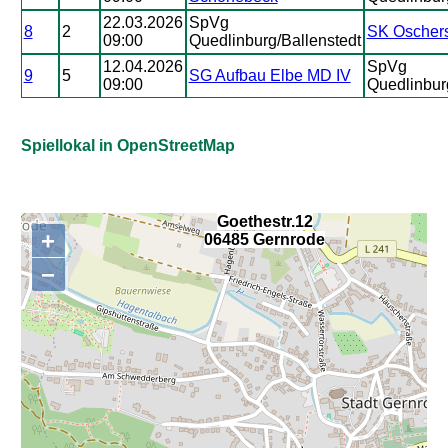
22.03.2026
SpVg
8
2
SK Oscher
09:00
Quedlinburg/Ballenstedt
12.04.2026
SpVg
9
5
SG Aufbau Elbe MD IV
09:00
Quedlinbur
Spiellokal in OpenStreetMap
Goethestr.12
+
06485 Gernrode
,
−