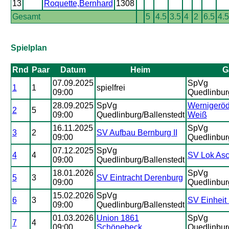
13
Roquette,Bernhard
1308
Gesamt
5
4.5
3.5
4
2
6.5
4.5
Spielplan
Rnd
Paar
Datum
Heim
G
07.09.2025
SpVg
1
1
spielfrei
09:00
Quedlinbur
28.09.2025
SpVg
Wernigeröd
2
5
09:00
Quedlinburg/Ballenstedt
Weiß
16.11.2025
SpVg
3
2
SV Aufbau Bernburg II
09:00
Quedlinbur
07.12.2025
SpVg
4
4
SV Lok Asc
09:00
Quedlinburg/Ballenstedt
18.01.2026
SpVg
5
3
SV Eintracht Derenburg
09:00
Quedlinbur
15.02.2026
SpVg
6
3
SV Einheit 
09:00
Quedlinburg/Ballenstedt
01.03.2026
Union 1861
SpVg
7
4
09:00
Schönebeck
Quedlinbur