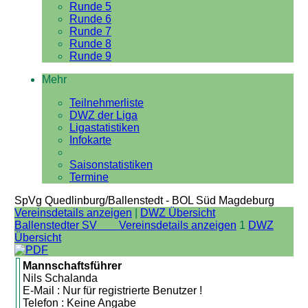
Runde 5
Runde 6
Runde 7
Runde 8
Runde 9
Mehr
Teilnehmerliste
DWZ der Liga
Ligastatistiken
Infokarte
Saisonstatistiken
Termine
SpVg Quedlinburg/Ballenstedt - BOL Süd Magdeburg
Vereinsdetails anzeigen
|
DWZ Übersicht
Ballenstedter SV Vereinsdetails anzeigen
1
DWZ
Übersicht
Mannschaftsführer
Nils Schalanda
E-Mail : Nur für registrierte Benutzer !
Telefon : Keine Angabe