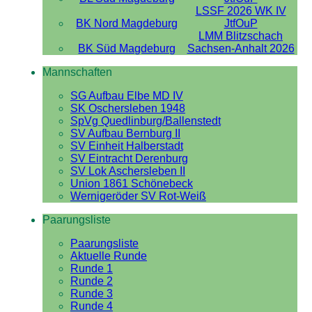
LSSF 2026 WK IV
BK Nord Magdeburg
JtfOuP
LMM Blitzschach
BK Süd Magdeburg
Sachsen-Anhalt 2026
Mannschaften
SG Aufbau Elbe MD IV
SK Oschersleben 1948
SpVg Quedlinburg/Ballenstedt
SV Aufbau Bernburg II
SV Einheit Halberstadt
SV Eintracht Derenburg
SV Lok Aschersleben II
Union 1861 Schönebeck
Wernigeröder SV Rot-Weiß
Paarungsliste
Paarungsliste
Aktuelle Runde
Runde 1
Runde 2
Runde 3
Runde 4