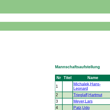
Mannschaftsaufstellung
Nr
Titel
Name
Michalek,Hans-
1
Leonard
2
Trieglaff,Hartmut
3
Meyer,Lars
4
Patz,Udo