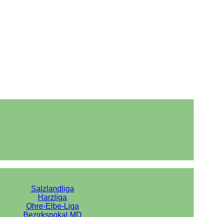
Salzlandliga
Harzliga
Ohre-Elbe-Liga
Bezirkspokal MD