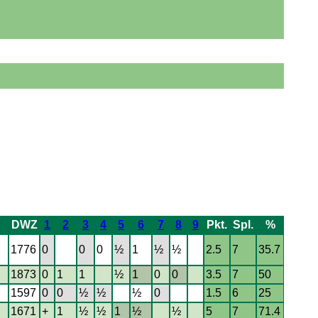
DWZ
1
2
3
4
5
6
7
8
9
Pkt.
Spl.
%
1776
0
0
0
½
1
½
½
2.5
7
35.7
1873
0
1
1
½
1
0
0
3.5
7
50
1597
0
0
½
½
½
0
1.5
6
25
1671
+
1
½
½
1
½
½
5
7
71.4