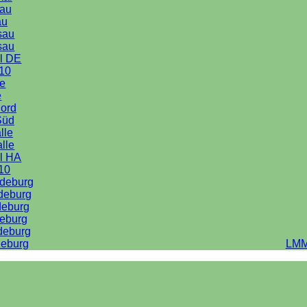
au
au
sau
sau
l DE
10
le
e
Nord
Süd
lle
alle
l HA
10
deburg
deburg
deburg
eburg
deburg
eburg
LMM