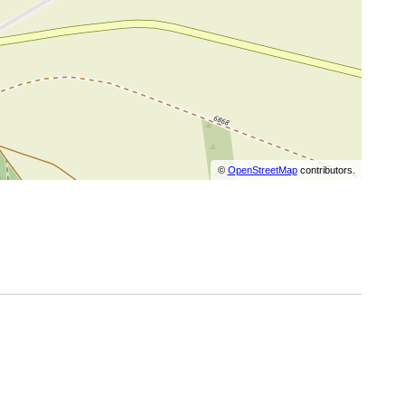
©
OpenStreetMap
contributors.