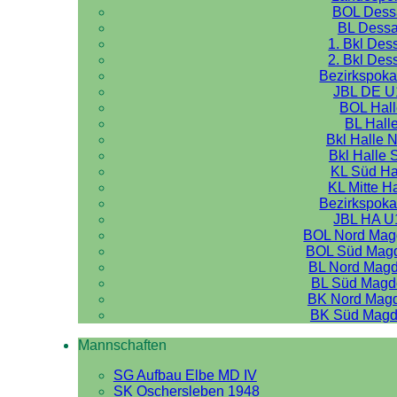
BOL Dess
BL Dess
1. Bkl Des
2. Bkl Des
Bezirkspoka
JBL DE U
BOL Hal
BL Hall
Bkl Halle 
Bkl Halle 
KL Süd Ha
KL Mitte H
Bezirkspoka
JBL HA U
BOL Nord Mag
BOL Süd Mag
BL Nord Mag
BL Süd Magd
BK Nord Mag
BK Süd Magd
Mannschaften
SG Aufbau Elbe MD IV
SK Oschersleben 1948