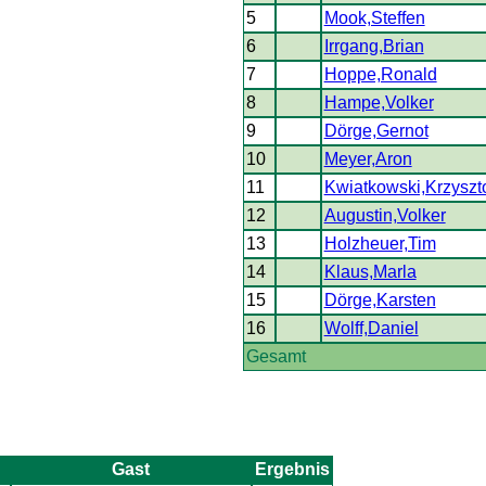
5
Mook,Steffen
6
Irrgang,Brian
7
Hoppe,Ronald
8
Hampe,Volker
9
Dörge,Gernot
10
Meyer,Aron
11
Kwiatkowski,Krzyszt
12
Augustin,Volker
13
Holzheuer,Tim
14
Klaus,Marla
15
Dörge,Karsten
16
Wolff,Daniel
Gesamt
Gast
Ergebnis