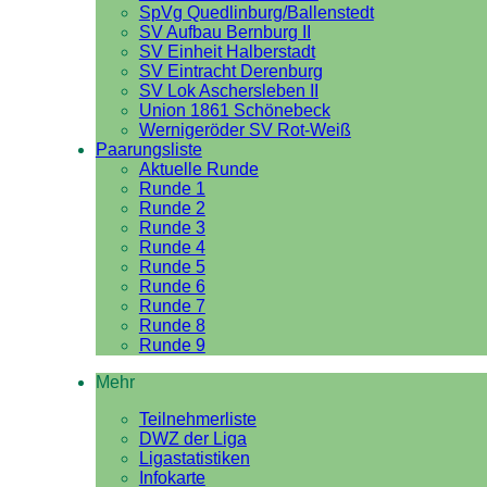
SpVg Quedlinburg/Ballenstedt
SV Aufbau Bernburg II
SV Einheit Halberstadt
SV Eintracht Derenburg
SV Lok Aschersleben II
Union 1861 Schönebeck
Wernigeröder SV Rot-Weiß
Paarungsliste
Aktuelle Runde
Runde 1
Runde 2
Runde 3
Runde 4
Runde 5
Runde 6
Runde 7
Runde 8
Runde 9
Mehr
Teilnehmerliste
DWZ der Liga
Ligastatistiken
Infokarte