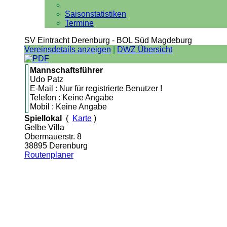
Saisonstatistiken
Termine
SV Eintracht Derenburg - BOL Süd Magdeburg
Vereinsdetails anzeigen
|
DWZ Übersicht
Mannschaftsführer
Udo Patz
E-Mail : Nur für registrierte Benutzer !
Telefon : Keine Angabe
Mobil : Keine Angabe
Spiellokal
(
Karte
)
Gelbe Villa
Obermauerstr. 8
38895 Derenburg
Routenplaner