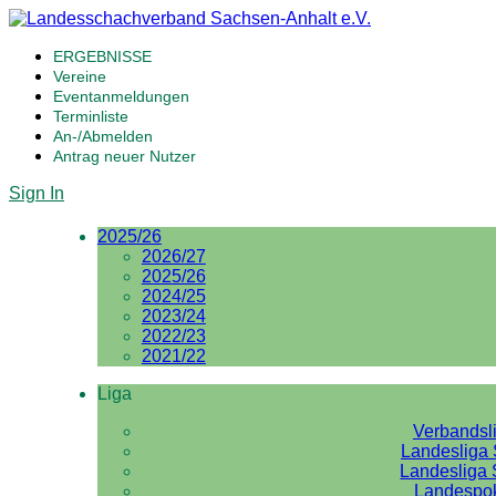
ERGEBNISSE
Vereine
Eventanmeldungen
Terminliste
An-/Abmelden
Antrag neuer Nutzer
Sign In
2025/26
2026/27
2025/26
2024/25
2023/24
2022/23
2021/22
Liga
Verbandsl
Landesliga 
Landesliga 
Landespo