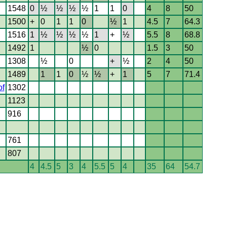
1548
0
½
½
½
½
1
1
0
4
8
50
1500
+
0
1
1
0
½
1
4.5
7
64.3
1516
1
½
½
½
½
1
+
½
5.5
8
68.8
1492
1
½
0
1.5
3
50
1308
½
0
+
½
2
4
50
1489
1
1
0
½
½
+
1
5
7
71.4
of
1302
1123
916
761
807
4
4.5
5
3
4
5.5
5
4
35
64
54.7