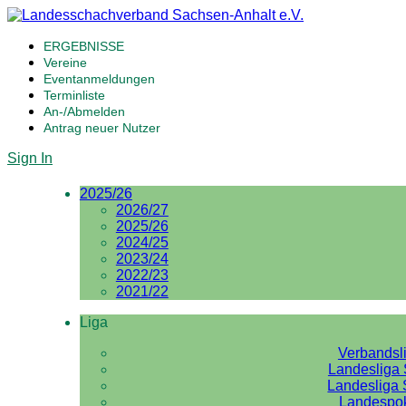
ERGEBNISSE
Vereine
Eventanmeldungen
Terminliste
An-/Abmelden
Antrag neuer Nutzer
Sign In
2025/26
2026/27
2025/26
2024/25
2023/24
2022/23
2021/22
Liga
Verbandsl
Landesliga 
Landesliga 
Landespo