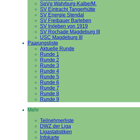
SpVg Wahrburg-Kalbe/M.
SV Eintracht Tangerhütte
SV Energie Stendal
SV Freibauer Barleben
SV Irxleben von 1919
SV Rochade Magdeburg III
USC Magdeburg III
Paarungsliste
Aktuelle Runde
Runde 1
Runde 2
Runde 3
Runde 4
Runde 5
Runde 6
Runde 7
Runde 8
Runde 9
Mehr
Teilnehmerliste
DWZ der Liga
Ligastatistiken
Infokarte