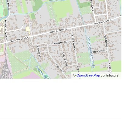
©
OpenStreetMap
contributors.