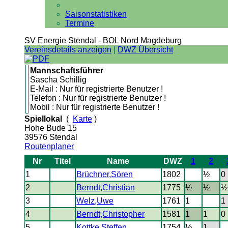
Saisonstatistiken
Termine
SV Energie Stendal - BOL Nord Magdeburg
Vereinsdetails anzeigen
|
DWZ Übersicht
Mannschaftsführer
Sascha Schillig
E-Mail : Nur für registrierte Benutzer !
Telefon : Nur für registrierte Benutzer !
Mobil : Nur für registrierte Benutzer !
Spiellokal
(
Karte
)
Hohe Bude 15
39576 Stendal
Routenplaner
Nr
Titel
Name
DWZ
1
2
1
Brüchner,Sören
1802
½
0
2
Berndt,Christian
1775
½
½
½
3
Welz,Uwe
1761
1
1
4
Berndt,Christopher
1581
1
1
0
5
Kottke,Steffen
1754
½
1