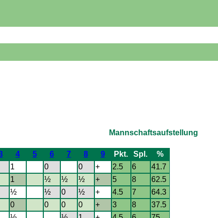
Mannschaftsaufstellung
3
4
5
6
7
8
9
Pkt.
Spl.
%
1
0
0
+
2.5
6
41.7
1
½
½
½
+
5
8
62.5
½
½
0
½
+
4.5
7
64.3
0
0
0
0
+
3
8
37.5
½
½
1
+
4.5
6
75