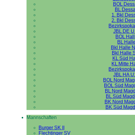
BOL Dess
BL Dess
1. Bkl Des
2. Bkl Des
Bezirkspoka
JBL DE U
BOL Hal
BL Hall
Bkl Halle 
Bkl Halle 
KL Süd Ha
KL Mitte H
Bezirkspoka
JBL HA U
BOL Nord Mag
BOL Süd Mag
BL Nord Mag
BL Süd Magd
BK Nord Mag
BK Süd Magd
Mannschaften
Burger SK II
Flechtinger SV