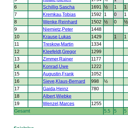
6
Schillig,Sascha
1691
½
1
1
7
Kremkau,Tobias
1592
1
0
1
8
Wenke,Reinhard
1502
½
0
½
9
Niemietz,Peter
1448
10
Krause,Lukas
1429
1
1
11
Treskow,Martin
1334
12
Kleefeldt,Gregor
1299
13
Zimmer,Rainer
1177
14
Konrad,Uwe
1222
15
Augustin,Frank
1052
16
Sieve,Klaus-Bernard
998
½
17
Gaida,Heinz
780
18
Albert,Wiebke
19
Wenzel,Marces
1255
Gesamt
5.5
5
5