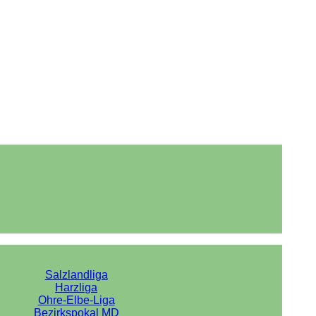
Salzlandliga
Harzliga
Ohre-Elbe-Liga
Bezirkspokal MD