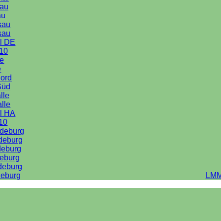
au
au
sau
sau
l DE
10
le
e
Nord
Süd
lle
alle
l HA
10
deburg
deburg
deburg
eburg
deburg
eburg
LMM