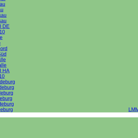
au
au
sau
sau
l DE
10
le
e
Nord
Süd
lle
alle
l HA
10
deburg
deburg
deburg
eburg
deburg
eburg
LMM