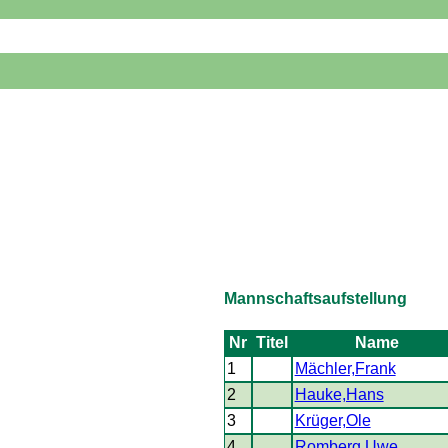
Mannschaftsaufstellung
Nr
Titel
Name
1
Mächler,Frank
2
Hauke,Hans
3
Krüger,Ole
4
Romberg,Uwe