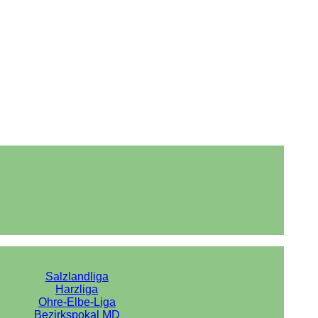
Salzlandliga
Harzliga
Ohre-Elbe-Liga
Bezirkspokal MD