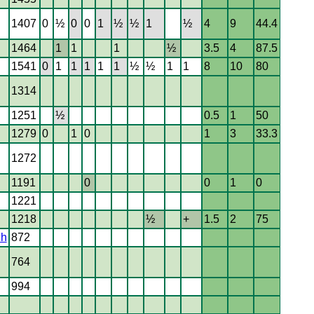
1407
0
½
0
0
1
½
½
1
½
4
9
44.4
1464
1
1
1
½
3.5
4
87.5
1541
0
1
1
1
1
1
½
½
1
1
8
10
80
1314
1251
½
0.5
1
50
1279
0
1
0
1
3
33.3
1272
1191
0
0
1
0
1221
1218
½
+
1.5
2
75
ch
872
764
994