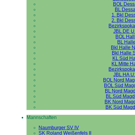
BOL Dess
BL Dess
1. Bkl Des
2. Bkl Des
Bezirkspoka
JBL DE U
BOL Hal
BL Hall
Bkl Halle 
Bkl Halle 
KL Süd Ha
KL Mitte H
Bezirkspoka
JBL HA U
BOL Nord Mag
BOL Süd Mag
BL Nord Mag
BL Süd Magd
BK Nord Mag
BK Süd Magd
Mannschaften
Naumburger SV IV
SK Roland Weißenfels II