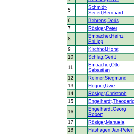
Schmidt-
5
Seifert,Bernhard
6
Behrens,Doris
7
Rösiger,Peter
Embacher,Heinz
8
Philipp
9
Kirchhof,Horst
10
Schlag,Geritt
Embacher,Otto
11
Sebastian
12
Reimer,Siegmund
13
Hegner,Uwe
14
Rösiger,Christoph
15
Engelhardt,Theoderi
Engelhardt,Georg
16
Robert
17
Rösiger,Manuela
18
Hashagen,Jan-Peter