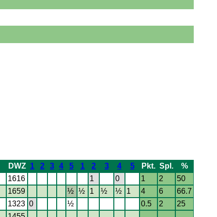
DWZ
1
2
3
4
5
1
2
3
4
5
Pkt.
Spl.
%
1616
1
0
1
2
50
1659
½
½
1
½
½
1
4
6
66.7
1323
0
½
0.5
2
25
1455