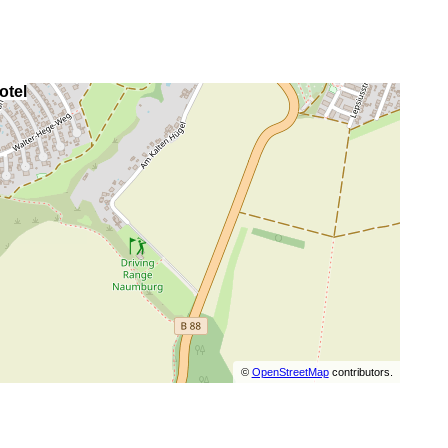
otel
©
OpenStreetMap
contributors.