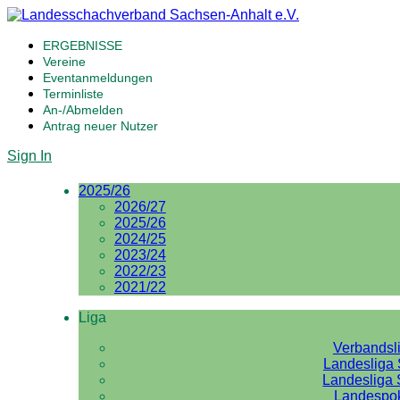
ERGEBNISSE
Vereine
Eventanmeldungen
Terminliste
An-/Abmelden
Antrag neuer Nutzer
Sign In
2025/26
2026/27
2025/26
2024/25
2023/24
2022/23
2021/22
Liga
Verbandsl
Landesliga 
Landesliga 
Landespo