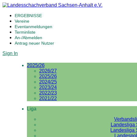
ERGEBNISSE
Vereine
Eventanmeldungen
Terminliste
An-/Abmelden
Antrag neuer Nutzer
Sign In
2025/26
2026/27
2025/26
2024/25
2023/24
2022/23
2021/22
Liga
Verbandsl
Landesliga 
Landesliga 
Landespo