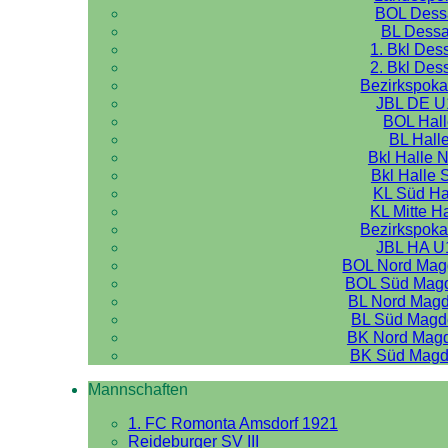
BOL Dess
BL Dess
1. Bkl Des
2. Bkl Des
Bezirkspoka
JBL DE U
BOL Hal
BL Hall
Bkl Halle 
Bkl Halle 
KL Süd Ha
KL Mitte H
Bezirkspoka
JBL HA U
BOL Nord Mag
BOL Süd Mag
BL Nord Mag
BL Süd Magd
BK Nord Mag
BK Süd Magd
Mannschaften
1. FC Romonta Amsdorf 1921
Reideburger SV III