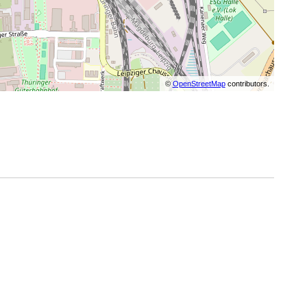
©
OpenStreetMap
contributors.