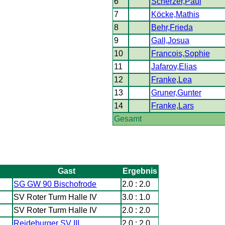
6
Scherzer,Paul
7
Köcke,Mathis
8
Behr,Frieda
9
Gall,Josua
10
Francois,Sophie
11
Jafarov,Elias
12
Franke,Lea
13
Gruner,Gunter
14
Franke,Lars
Gesamt
Gast
Ergebnis
SG GW 90 Bischofrode
2.0 : 2.0
SV Roter Turm Halle IV
3.0 : 1.0
SV Roter Turm Halle IV
2.0 : 2.0
Reideburger SV III
2.0 : 2.0