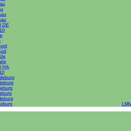
au
au
sau
sau
l DE
10
le
e
Nord
Süd
lle
alle
l HA
10
deburg
deburg
deburg
eburg
deburg
eburg
LMM