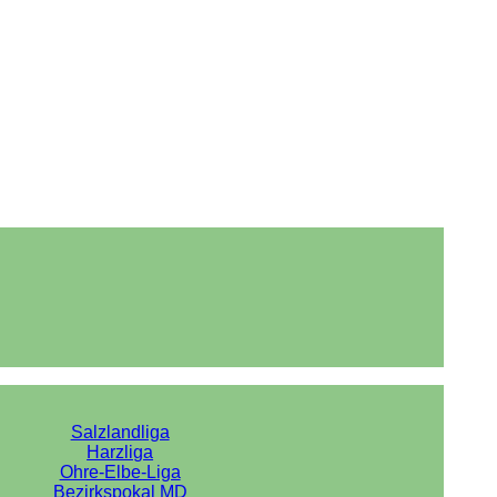
Salzlandliga
Harzliga
Ohre-Elbe-Liga
Bezirkspokal MD