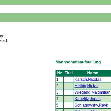
er !
zer !
Mannschaftsaufstellung
Nr
Titel
Name
1
Karsch,Nicolas
2
Helbig,Niclas
3
Wiegand,Maximilian
4
Kabelitz,Jonas
5
Schlagowsky,Rayk