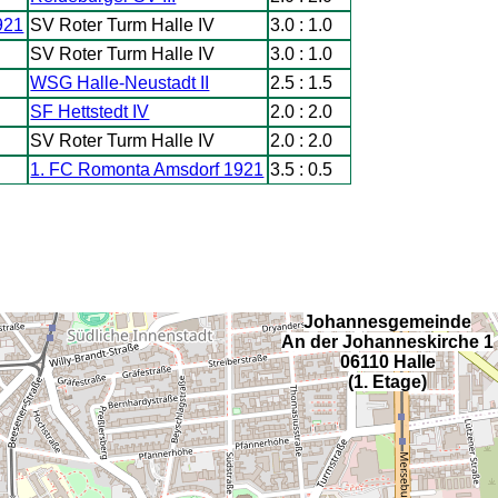
921
SV Roter Turm Halle IV
3.0 : 1.0
SV Roter Turm Halle IV
3.0 : 1.0
WSG Halle-Neustadt II
2.5 : 1.5
SF Hettstedt IV
2.0 : 2.0
SV Roter Turm Halle IV
2.0 : 2.0
1. FC Romonta Amsdorf 1921
3.5 : 0.5
Johannesgemeinde
An der Johanneskirche 1
06110 Halle
(1. Etage)