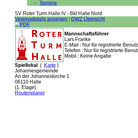
Termine
SV Roter Turm Halle IV - Bkl Halle Nord
Vereinsdetails anzeigen
|
DWZ Übersicht
Mannschaftsführer
Lars Franke
E-Mail : Nur für registrierte Benutz
Telefon : Nur für registrierte Benut
Mobil : Keine Angabe
Spiellokal
(
Karte
)
Johannesgemeinde
An der Johanneskirche 1
06110 Halle
(1. Etage)
Routenplaner