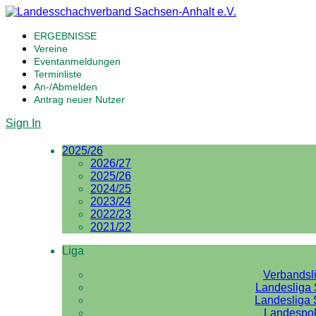
ERGEBNISSE
Vereine
Eventanmeldungen
Terminliste
An-/Abmelden
Antrag neuer Nutzer
Sign In
2025/26
2026/27
2025/26
2024/25
2023/24
2022/23
2021/22
Liga
Verbandsl
Landesliga 
Landesliga 
Landespo