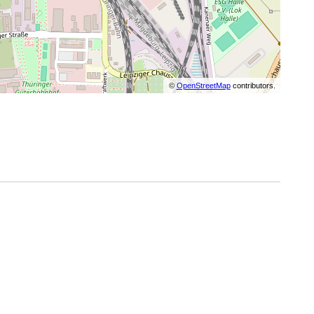
©
OpenStreetMap
contributors.