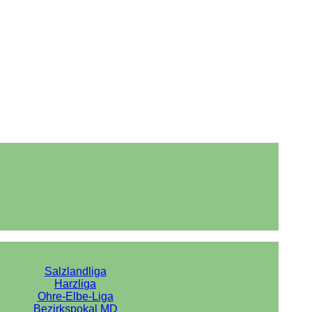
Salzlandliga
Harzliga
Ohre-Elbe-Liga
Bezirkspokal MD