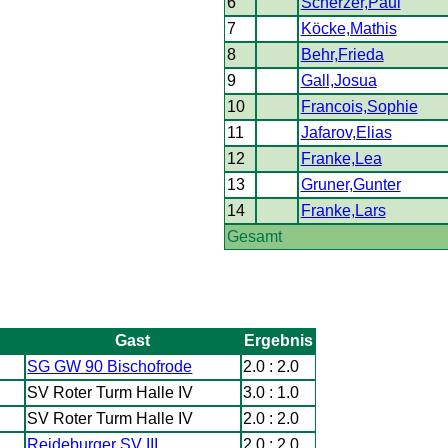
6
Scherzer,Paul
7
Köcke,Mathis
8
Behr,Frieda
9
Gall,Josua
10
Francois,Sophie
11
Jafarov,Elias
12
Franke,Lea
13
Gruner,Gunter
14
Franke,Lars
Gesamt
Gast
Ergebnis
SG GW 90 Bischofrode
2.0 : 2.0
SV Roter Turm Halle IV
3.0 : 1.0
SV Roter Turm Halle IV
2.0 : 2.0
Reideburger SV III
2.0 : 2.0