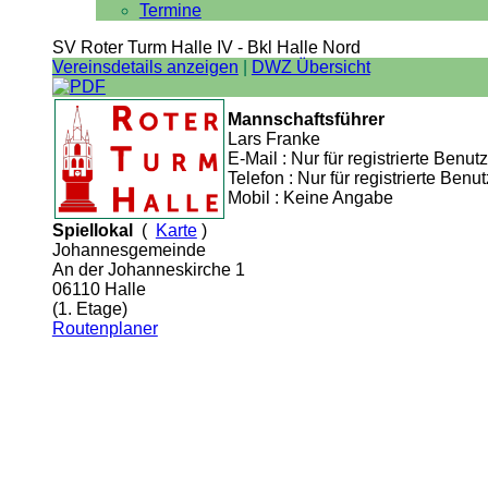
Termine
SV Roter Turm Halle IV - Bkl Halle Nord
Vereinsdetails anzeigen
|
DWZ Übersicht
Mannschaftsführer
Lars Franke
E-Mail : Nur für registrierte Benutz
Telefon : Nur für registrierte Benut
Mobil : Keine Angabe
Spiellokal
(
Karte
)
Johannesgemeinde
An der Johanneskirche 1
06110 Halle
(1. Etage)
Routenplaner