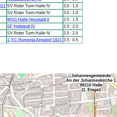
921
SV Roter Turm Halle IV
3.0 : 1.0
SV Roter Turm Halle IV
3.0 : 1.0
WSG Halle-Neustadt II
2.5 : 1.5
SF Hettstedt IV
2.0 : 2.0
SV Roter Turm Halle IV
2.0 : 2.0
1. FC Romonta Amsdorf 1921
3.5 : 0.5
Johannesgemeinde
An der Johanneskirche 1
06110 Halle
(1. Etage)