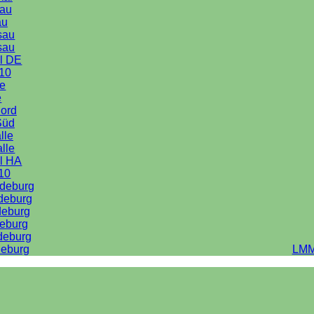
au
au
sau
sau
l DE
10
le
e
Nord
Süd
lle
alle
l HA
10
deburg
deburg
deburg
eburg
deburg
eburg
LMM