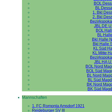
BOL Dess
BL Dess
1. Bkl Des
2. Bkl Des
Bezirkspoka
JBL DE U
BOL Hal
BL Hall
Bkl Halle 
Bkl Halle 
KL Süd Ha
KL Mitte H
Bezirkspoka
JBL HA U
BOL Nord Mag
BOL Süd Mag
BL Nord Mag
BL Süd Magd
BK Nord Mag
BK Süd Magd
Mannschaften
1. FC Romonta Amsdorf 1921
Reideburger SV III