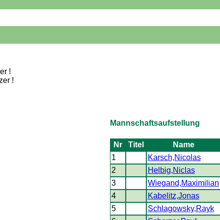
er !
zer !
Mannschaftsaufstellung
Nr
Titel
Name
1
Karsch,Nicolas
2
Helbig,Niclas
3
Wiegand,Maximilian
4
Kabelitz,Jonas
5
Schlagowsky,Rayk