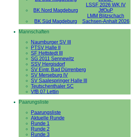
LSSF 2026 WK IV
BK Nord Magdeburg
JtfOuP
LMM Blitzschach
BK Süd Magdeburg
Sachsen-Anhalt 2026
Mannschaften
Naumburger SV III
PTSV Halle II
SF Hettstedt III
SG 2011 Sennewitz
SSV Hergisdorf
SV Eintr. Bad Dürrenberg
SV Merseburg IV
SV Saalespringer Halle III
Teutschenthaler SC
VfB 07 Lettin
Paarungsliste
Paarungsliste
Aktuelle Runde
Runde 1
Runde 2
Runde 3