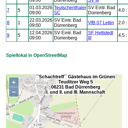
09:00
Dürrenberg
SV III
01.03.2026
Teutschenthaler
SV Eintr. Bad
7
5
4.0 :
09:00
SC
Dürrenberg
22.03.2026
SV Eintr. Bad
8
1
VfB 07 Lettin
2.0 :
09:00
Dürrenberg
12.04.2026
SV Eintr. Bad
SF Hettstedt
9
5
4.5 :
09:00
Dürrenberg
III
Spiellokal in OpenStreetMap
´´Schachtreff´´ Gästehaus im Grünen
+
Teuditzer Weg 5
,
06231 Bad Dürrenberg
−
I. und II. und III. Mannschaft