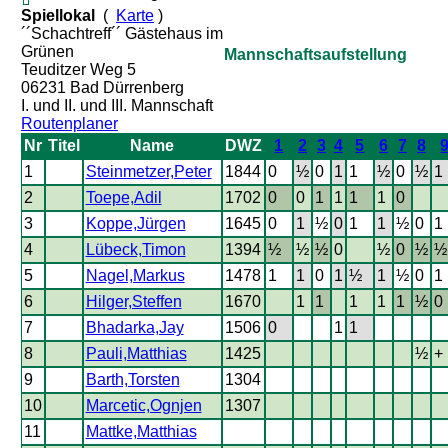
Spiellokal
(
Karte
)
´´Schachtreff´´ Gästehaus im
Grünen
Mannschaftsaufstellung
Teuditzer Weg 5
06231 Bad Dürrenberg
I. und II. und III. Mannschaft
Routenplaner
Nr
Titel
Name
DWZ
1
2
3
4
5
6
7
8
1
Steinmetzer,Peter
1844
0
½
0
1
1
½
0
½
1
2
Toepe,Adil
1702
0
0
1
1
1
1
0
3
Koppe,Jürgen
1645
0
1
½
0
1
1
½
0
1
4
Lübeck,Timon
1394
½
½
½
0
½
0
½
½
5
Nagel,Markus
1478
1
1
0
1
½
1
½
0
1
6
Hilger,Steffen
1670
1
1
1
1
1
½
0
7
Bhadarka,Jay
1506
0
1
1
8
Pauli,Matthias
1425
½
+
9
Barth,Torsten
1304
10
Marcetic,Ognjen
1307
11
Mattke,Matthias