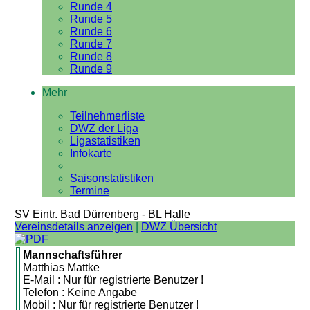
Runde 4
Runde 5
Runde 6
Runde 7
Runde 8
Runde 9
Mehr
Teilnehmerliste
DWZ der Liga
Ligastatistiken
Infokarte
Saisonstatistiken
Termine
SV Eintr. Bad Dürrenberg - BL Halle
Vereinsdetails anzeigen
|
DWZ Übersicht
Mannschaftsführer
Matthias Mattke
E-Mail : Nur für registrierte Benutzer !
Telefon : Keine Angabe
Mobil : Nur für registrierte Benutzer !