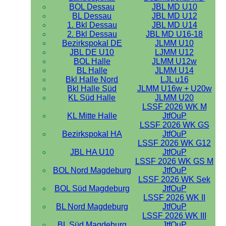
BOL Dessau
JBL MD U10
BL Dessau
JBL MD U12
1. Bkl Dessau
JBL MD U14
2. Bkl Dessau
JBL MD U16-18
Bezirkspokal DE
JLMM U10
JBL DE U10
LJMM U12
BOL Halle
JLMM U12w
BL Halle
JLMM U14
Bkl Halle Nord
LJL u16
Bkl Halle Süd
JLMM U16w + U20w
KL Süd Halle
JLMM U20
LSSF 2026 WK M
KL Mitte Halle
JtfOuP
LSSF 2026 WK GS
Bezirkspokal HA
JtfOuP
LSSF 2026 WK G12
JBL HA U10
JtfOuP
LSSF 2026 WK GS M
BOL Nord Magdeburg
JtfOuP
LSSF 2026 WK Sek
BOL Süd Magdeburg
JtfOuP
LSSF 2026 WK II
BL Nord Magdeburg
JtfOuP
LSSF 2026 WK III
BL Süd Magdeburg
JtfOuP