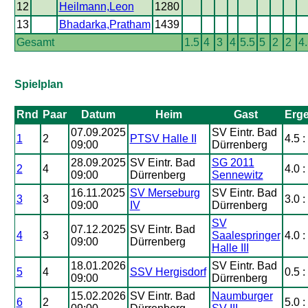
12
Heilmann,Leon
1280
13
Bhadarka,Pratham
1439
Gesamt
1.5
4
3
4
5.5
5
2
2
4
Spielplan
Rnd
Paar
Datum
Heim
Gast
Erg
07.09.2025
SV Eintr. Bad
1
2
PTSV Halle II
4.5 :
09:00
Dürrenberg
28.09.2025
SV Eintr. Bad
SG 2011
2
4
4.0 :
09:00
Dürrenberg
Sennewitz
16.11.2025
SV Merseburg
SV Eintr. Bad
3
3
3.0 :
09:00
IV
Dürrenberg
SV
07.12.2025
SV Eintr. Bad
4
3
Saalespringer
4.0 :
09:00
Dürrenberg
Halle III
18.01.2026
SV Eintr. Bad
5
4
SSV Hergisdorf
0.5 :
09:00
Dürrenberg
15.02.2026
SV Eintr. Bad
Naumburger
6
2
5.0 :