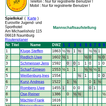
Telefon : Nur für registrierte Benutzer !
Mobil : Nur für registrierte Benutzer !
Spiellokal
(
Karte
)
Euroville Jugend- und
Sporthotel
Mannschaftsaufstellung
Am Michaelisholz 115
06618 Naumburg
Routenplaner
Nr
Titel
Name
DWZ
1
2
3
4
5
6
7
8
9
1
Kluge,Steffen
1863
½
½
1
½
½
½
1
2
Redlich,Uwe
1602
½
1
½
0
½
0
3
Schmeisser,Jens
1592
0
0
1
1
0
1
0
4
Scharf,Simeon
1553
½
1
1
½
½
½
1
5
Weißenburg,Ines
1554
½
1
0
0
6
Kunz,Andreas
1522
1
½
0
1
½
7
Romberg,Uwe
1455
1
0
0
0
1
8
Ose,Reiner
1386
0
½
½
½
9
Mächler,Frank
1616