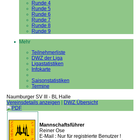
Runde 4
Runde 5
Runde 6
Runde 7
Runde 8
Runde 9
Mehr
Teilnehmerliste
DWZ der Liga
Ligastatistiken
Infokarte
Saisonstatistiken
Termine
Naumburger SV III - BL Halle
Vereinsdetails anzeigen
|
DWZ Übersicht
Mannschaftsführer
Reiner Ose
E-Mail : Nur für registrierte Benutzer !