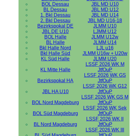
BOL Dessau
JBL MD U10
BL Dessau
JBL MD U12
1. Bkl Dessau
JBL MD U14
2. Bkl Dessau
JBL MD U16-18
Bezirkspokal DE
JLMM U10
JBL DE U10
LJMM U12
BOL Halle
JLMM U12w
BL Halle
JLMM U14
Bkl Halle Nord
LJL u16
Bkl Halle Süd
JLMM U16w + U20w
KL Süd Halle
JLMM U20
LSSF 2026 WK M
KL Mitte Halle
JtfOuP
LSSF 2026 WK GS
Bezirkspokal HA
JtfOuP
LSSF 2026 WK G12
JBL HA U10
JtfOuP
LSSF 2026 WK GS M
BOL Nord Magdeburg
JtfOuP
LSSF 2026 WK Sek
BOL Süd Magdeburg
JtfOuP
LSSF 2026 WK II
BL Nord Magdeburg
JtfOuP
LSSF 2026 WK III
BL Süd Magdeburg
JtfOuP