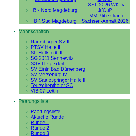
LSSF 2026 WK IV
BK Nord Magdeburg
JtfOuP
LMM Blitzschach
BK Süd Magdeburg
Sachsen-Anhalt 2026
Mannschaften
Naumburger SV III
PTSV Halle II
SF Hettstedt III
SG 2011 Sennewitz
SSV Hergisdorf
SV Eintr. Bad Dürrenberg
SV Merseburg IV
SV Saalespringer Halle III
Teutschenthaler SC
VfB 07 Lettin
Paarungsliste
Paarungsliste
Aktuelle Runde
Runde 1
Runde 2
Runde 3