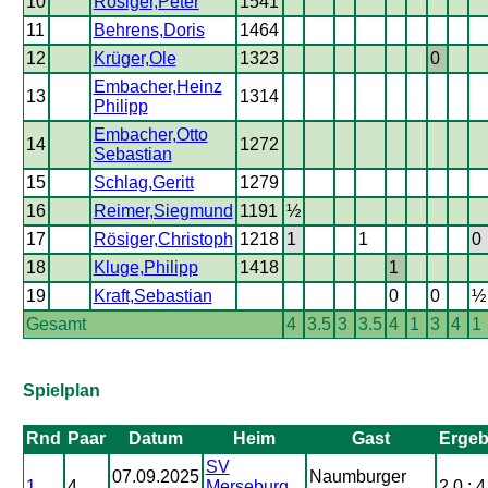
10
Rösiger,Peter
1541
11
Behrens,Doris
1464
12
Krüger,Ole
1323
0
Embacher,Heinz
13
1314
Philipp
Embacher,Otto
14
1272
Sebastian
15
Schlag,Geritt
1279
16
Reimer,Siegmund
1191
½
17
Rösiger,Christoph
1218
1
1
0
18
Kluge,Philipp
1418
1
19
Kraft,Sebastian
0
0
½
Gesamt
4
3.5
3
3.5
4
1
3
4
1
Spielplan
Rnd
Paar
Datum
Heim
Gast
Ergeb
SV
07.09.2025
Naumburger
1
4
Merseburg
2.0 : 4