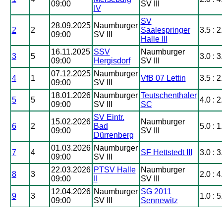
09:00
SV III
IV
SV
28.09.2025
Naumburger
2
2
Saalespringer
3.5 : 2
09:00
SV III
Halle III
16.11.2025
SSV
Naumburger
3
5
3.0 : 3
09:00
Hergisdorf
SV III
07.12.2025
Naumburger
4
1
VfB 07 Lettin
3.5 : 2
09:00
SV III
18.01.2026
Naumburger
Teutschenthaler
5
5
4.0 : 2
09:00
SV III
SC
SV Eintr.
15.02.2026
Naumburger
6
2
Bad
5.0 : 1
09:00
SV III
Dürrenberg
01.03.2026
Naumburger
7
4
SF Hettstedt III
3.0 : 3
09:00
SV III
22.03.2026
PTSV Halle
Naumburger
8
3
2.0 : 4
09:00
II
SV III
12.04.2026
Naumburger
SG 2011
9
3
1.0 : 5
09:00
SV III
Sennewitz