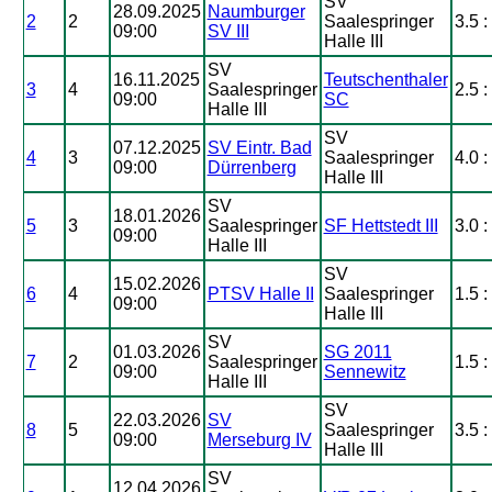
SV
28.09.2025
Naumburger
2
2
Saalespringer
3.5 :
09:00
SV III
Halle III
SV
16.11.2025
Teutschenthaler
3
4
Saalespringer
2.5 :
09:00
SC
Halle III
SV
07.12.2025
SV Eintr. Bad
4
3
Saalespringer
4.0 :
09:00
Dürrenberg
Halle III
SV
18.01.2026
5
3
Saalespringer
SF Hettstedt III
3.0 :
09:00
Halle III
SV
15.02.2026
6
4
PTSV Halle II
Saalespringer
1.5 :
09:00
Halle III
SV
01.03.2026
SG 2011
7
2
Saalespringer
1.5 :
09:00
Sennewitz
Halle III
SV
22.03.2026
SV
8
5
Saalespringer
3.5 :
09:00
Merseburg IV
Halle III
SV
12.04.2026