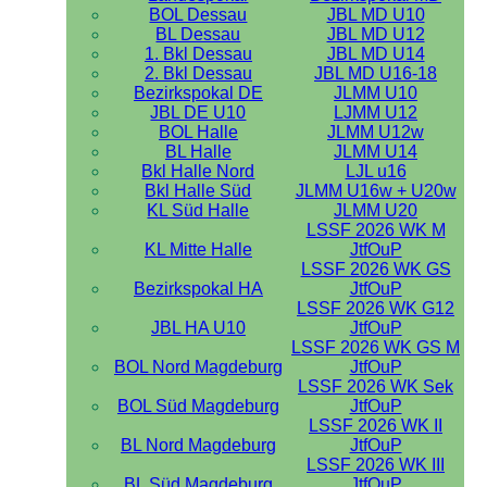
BOL Dessau
JBL MD U10
BL Dessau
JBL MD U12
1. Bkl Dessau
JBL MD U14
2. Bkl Dessau
JBL MD U16-18
Bezirkspokal DE
JLMM U10
JBL DE U10
LJMM U12
BOL Halle
JLMM U12w
BL Halle
JLMM U14
Bkl Halle Nord
LJL u16
Bkl Halle Süd
JLMM U16w + U20w
KL Süd Halle
JLMM U20
LSSF 2026 WK M
KL Mitte Halle
JtfOuP
LSSF 2026 WK GS
Bezirkspokal HA
JtfOuP
LSSF 2026 WK G12
JBL HA U10
JtfOuP
LSSF 2026 WK GS M
BOL Nord Magdeburg
JtfOuP
LSSF 2026 WK Sek
BOL Süd Magdeburg
JtfOuP
LSSF 2026 WK II
BL Nord Magdeburg
JtfOuP
LSSF 2026 WK III
BL Süd Magdeburg
JtfOuP