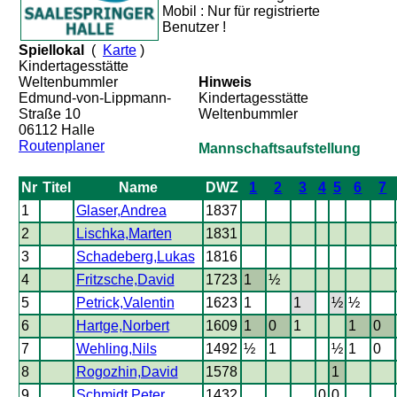
Mobil : Nur für registrierte
Benutzer !
Spiellokal
(
Karte
)
Kindertagesstätte
Weltenbummler
Hinweis
Edmund-von-Lippmann-
Kindertagesstätte
Straße 10
Weltenbummler
06112 Halle
Routenplaner
Mannschaftsaufstellung
Nr
Titel
Name
DWZ
1
2
3
4
5
6
7
1
Glaser,Andrea
1837
2
Lischka,Marten
1831
3
Schadeberg,Lukas
1816
4
Fritzsche,David
1723
1
½
5
Petrick,Valentin
1623
1
1
½
½
6
Hartge,Norbert
1609
1
0
1
1
0
7
Wehling,Nils
1492
½
1
½
1
0
8
Rogozhin,David
1578
1
9
Schmidt,Peter
1432
0
0