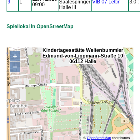
9
1
Saalespringer
VfB 07 Lettin
3.0 :
09:00
Halle III
Spiellokal in OpenStreetMap
Kindertagesstätte Weltenbummler
+
Edmund-von-Lippmann-Straße 10
,
06112 Halle
−
©
OpenStreetMap
contributors.