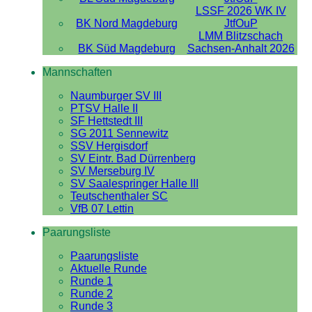
LSSF 2026 WK IV
BK Nord Magdeburg
JtfOuP
LMM Blitzschach
BK Süd Magdeburg
Sachsen-Anhalt 2026
Mannschaften
Naumburger SV III
PTSV Halle II
SF Hettstedt III
SG 2011 Sennewitz
SSV Hergisdorf
SV Eintr. Bad Dürrenberg
SV Merseburg IV
SV Saalespringer Halle III
Teutschenthaler SC
VfB 07 Lettin
Paarungsliste
Paarungsliste
Aktuelle Runde
Runde 1
Runde 2
Runde 3