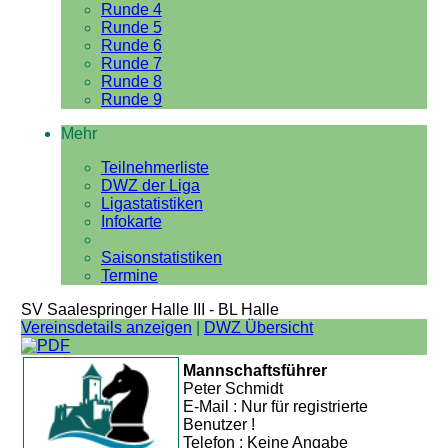
Runde 4
Runde 5
Runde 6
Runde 7
Runde 8
Runde 9
Mehr
Teilnehmerliste
DWZ der Liga
Ligastatistiken
Infokarte
Saisonstatistiken
Termine
SV Saalespringer Halle III - BL Halle
Vereinsdetails anzeigen
|
DWZ Übersicht
Mannschaftsführer
Peter Schmidt
E-Mail : Nur für registrierte
Benutzer !
Telefon : Keine Angabe