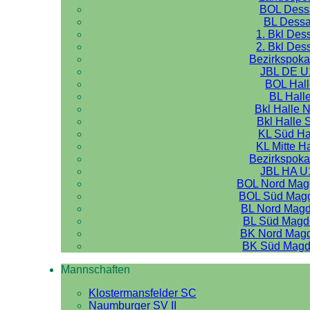
BOL Dess
BL Dess
1. Bkl Des
2. Bkl Des
Bezirkspoka
JBL DE U
BOL Hal
BL Hall
Bkl Halle 
Bkl Halle 
KL Süd Ha
KL Mitte H
Bezirkspoka
JBL HA U
BOL Nord Mag
BOL Süd Mag
BL Nord Mag
BL Süd Magd
BK Nord Mag
BK Süd Magd
Mannschaften
Klostermansfelder SC
Naumburger SV II