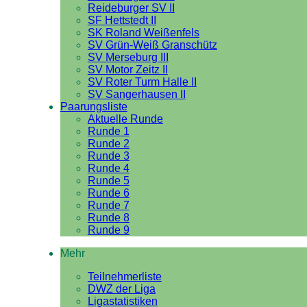
Reideburger SV II
SF Hettstedt II
SK Roland Weißenfels
SV Grün-Weiß Granschütz
SV Merseburg III
SV Motor Zeitz II
SV Roter Turm Halle II
SV Sangerhausen II
Paarungsliste
Aktuelle Runde
Runde 1
Runde 2
Runde 3
Runde 4
Runde 5
Runde 6
Runde 7
Runde 8
Runde 9
Mehr
Teilnehmerliste
DWZ der Liga
Ligastatistiken