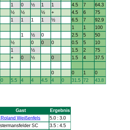
1
0
½
1
1
4.5
7
64.3
½
½
½
+
4.5
6
75
1
1
1
1
½
6.5
7
92.9
1
1
100
1
½
0
2.5
5
50
½
0
0
0
0.5
5
10
1
½
1.5
2
75
+
0
½
0
1.5
4
37.5
0
0
1
0
0
5.5
4
4
4.5
4
0
31.5
72
43.8
Gast
Ergebnis
 Roland Weißenfels
5.0 : 3.0
stermansfelder SC
3.5 : 4.5