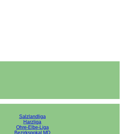
Salzlandliga
Harzliga
Ohre-Elbe-Liga
Bezirkspokal MD