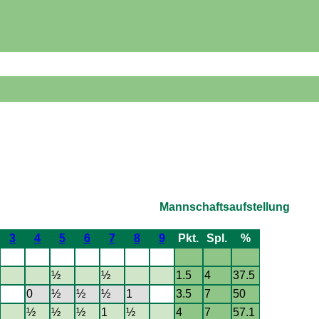
Mannschaftsaufstellung
3
4
5
6
7
8
9
Pkt.
Spl.
%
½
½
1.5
4
37.5
0
½
½
½
1
3.5
7
50
½
½
½
1
½
4
7
57.1