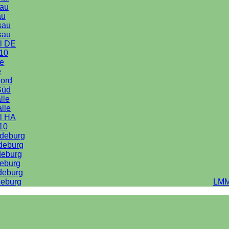
au
au
sau
sau
l DE
10
le
e
Nord
Süd
lle
alle
l HA
10
deburg
deburg
deburg
eburg
deburg
eburg
LMM