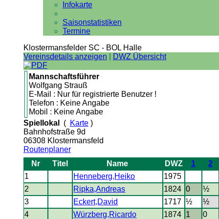
Infokarte
Saisonstatistiken
Termine
Klostermansfelder SC - BOL Halle
Vereinsdetails anzeigen
|
DWZ Übersicht
Mannschaftsführer
Wolfgang Strauß
E-Mail : Nur für registrierte Benutzer !
Telefon : Keine Angabe
Mobil : Keine Angabe
Spiellokal
(
Karte
)
Bahnhofstraße 9d
06308 Klostermansfeld
Routenplaner
Nr
Titel
Name
DWZ
1
2
1
Henneberg,Heiko
1975
2
Ripka,Andreas
1824
0
½
3
Eckert,David
1717
½
½
4
Würzberg,Ricardo
1874
1
0