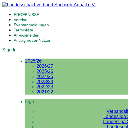
ERGEBNISSE
Vereine
Eventanmeldungen
Terminliste
An-/Abmelden
Antrag neuer Nutzer
Sign In
2025/26
2026/27
2025/26
2024/25
2023/24
2022/23
2021/22
Liga
Verbandsl
Landesliga 
Landesliga 
Landespo