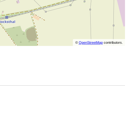
©
OpenStreetMap
contributors.