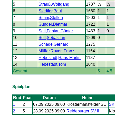
5
Strauß,Wolfgang
1737
½
½
6
Stedtler,Paul
1660
1
1
7
Simm,Steffen
1803
1
1
8
Gündel,Dietmar
1722
1
9
Sell,Fabian Günter
1433
1
0
10
Sell,Sebastian
1209
0
11
Schade,Gerhard
1275
12
Müller,Ruven Franz
1164
13
Hebestadt,Hans-Martin
1137
14
Hebestadt,Tom
1040
Gesamt
5
4.5
Spielplan
Rnd
Paar
Datum
Heim
1
2
07.09.2025 09:00
Klostermansfelder SC
SK
2
5
28.09.2025 09:00
Reideburger SV II
Klo