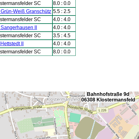
stermansfelder SC
8.0 : 0.0
 Grün-Weiß Granschütz
5.5 : 2.5
stermansfelder SC
4.0 : 4.0
 Sangerhausen II
4.0 : 4.0
stermansfelder SC
3.5 : 4.5
Hettstedt II
4.0 : 4.0
stermansfelder SC
8.0 : 0.0
Bahnhofstraße 9d
06308 Klostermansfeld