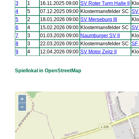
3
1
16.11.2025 09:00
SV Roter Turm Halle II
Klo
4
5
07.12.2025 09:00
Klostermansfelder SC
SV
5
2
18.01.2026 09:00
SV Merseburg III
Klo
6
4
15.02.2026 09:00
Klostermansfelder SC
SV
7
3
01.03.2026 09:00
Naumburger SV II
Klo
8
3
22.03.2026 09:00
Klostermansfelder SC
SF 
9
4
12.04.2026 09:00
SV Motor Zeitz II
Klo
Spiellokal in OpenStreetMap
+
,
−