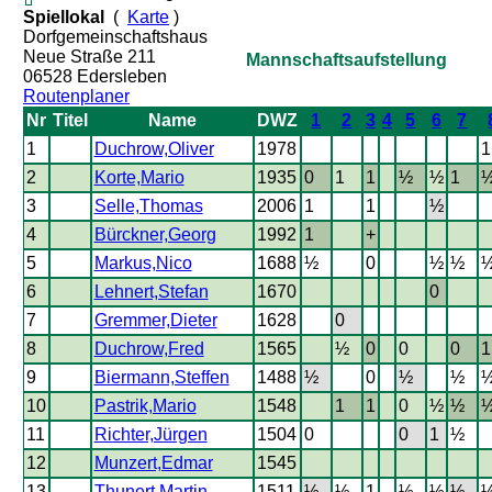
Spiellokal
(
Karte
)
Dorfgemeinschaftshaus
Neue Straße 211
Mannschaftsaufstellung
06528 Edersleben
Routenplaner
Nr
Titel
Name
DWZ
1
2
3
4
5
6
7
1
Duchrow,Oliver
1978
1
2
Korte,Mario
1935
0
1
1
½
½
1
3
Selle,Thomas
2006
1
1
½
4
Bürckner,Georg
1992
1
+
5
Markus,Nico
1688
½
0
½
½
6
Lehnert,Stefan
1670
0
7
Gremmer,Dieter
1628
0
8
Duchrow,Fred
1565
½
0
0
0
1
9
Biermann,Steffen
1488
½
0
½
½
10
Pastrik,Mario
1548
1
1
0
½
½
11
Richter,Jürgen
1504
0
0
1
½
12
Munzert,Edmar
1545
13
Thunert,Martin
1511
½
½
1
½
½
½