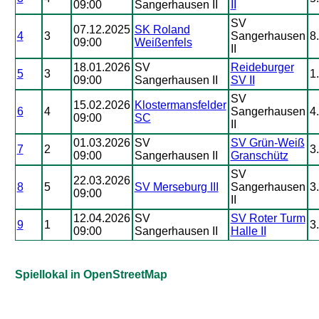
09:00
Sangerhausen II
II
SV
07.12.2025
SK Roland
4
3
Sangerhausen
8.
09:00
Weißenfels
II
18.01.2026
SV
Reideburger
5
3
1.
09:00
Sangerhausen II
SV II
SV
15.02.2026
Klostermansfelder
6
4
Sangerhausen
4.
09:00
SC
II
01.03.2026
SV
SV Grün-Weiß
7
2
3.
09:00
Sangerhausen II
Granschütz
SV
22.03.2026
8
5
SV Merseburg III
Sangerhausen
3.
09:00
II
12.04.2026
SV
SV Roter Turm
9
1
3.
09:00
Sangerhausen II
Halle II
Spiellokal in OpenStreetMap