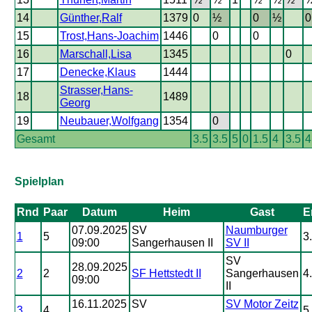
14
Günther,Ralf
1379
0
½
0
½
0
15
Trost,Hans-Joachim
1446
0
0
16
Marschall,Lisa
1345
0
17
Denecke,Klaus
1444
Strasser,Hans-
18
1489
Georg
19
Neubauer,Wolfgang
1354
0
Gesamt
3.5
3.5
5
0
1.5
4
3.5
4
Spielplan
Rnd
Paar
Datum
Heim
Gast
E
07.09.2025
SV
Naumburger
1
5
3.
09:00
Sangerhausen II
SV II
SV
28.09.2025
2
2
SF Hettstedt II
Sangerhausen
4.
09:00
II
16.11.2025
SV
SV Motor Zeitz
3
4
5.