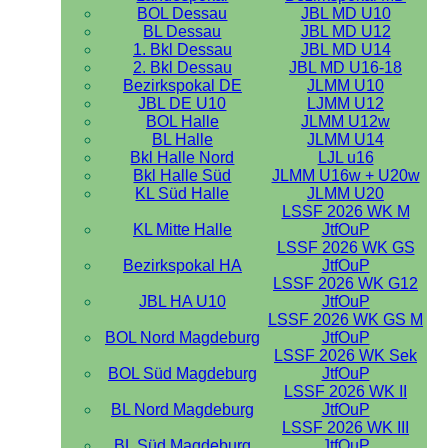
BOL Dessau
JBL MD U10
BL Dessau
JBL MD U12
1. Bkl Dessau
JBL MD U14
2. Bkl Dessau
JBL MD U16-18
Bezirkspokal DE
JLMM U10
JBL DE U10
LJMM U12
BOL Halle
JLMM U12w
BL Halle
JLMM U14
Bkl Halle Nord
LJL u16
Bkl Halle Süd
JLMM U16w + U20w
KL Süd Halle
JLMM U20
LSSF 2026 WK M
KL Mitte Halle
JtfOuP
LSSF 2026 WK GS
Bezirkspokal HA
JtfOuP
LSSF 2026 WK G12
JBL HA U10
JtfOuP
LSSF 2026 WK GS M
BOL Nord Magdeburg
JtfOuP
LSSF 2026 WK Sek
BOL Süd Magdeburg
JtfOuP
LSSF 2026 WK II
BL Nord Magdeburg
JtfOuP
LSSF 2026 WK III
BL Süd Magdeburg
JtfOuP