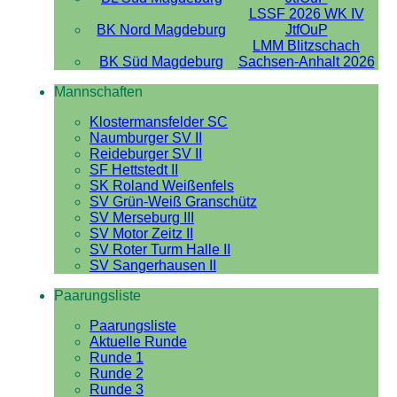
LSSF 2026 WK IV
BK Nord Magdeburg
JtfOuP
LMM Blitzschach
BK Süd Magdeburg
Sachsen-Anhalt 2026
Mannschaften
Klostermansfelder SC
Naumburger SV II
Reideburger SV II
SF Hettstedt II
SK Roland Weißenfels
SV Grün-Weiß Granschütz
SV Merseburg III
SV Motor Zeitz II
SV Roter Turm Halle II
SV Sangerhausen II
Paarungsliste
Paarungsliste
Aktuelle Runde
Runde 1
Runde 2
Runde 3