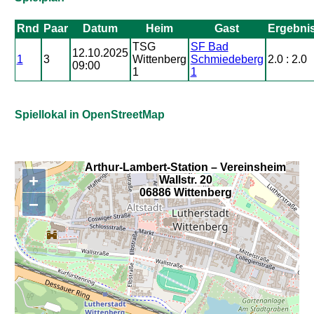
Rnd
Paar
Datum
Heim
Gast
Ergebni
TSG
SF Bad
12.10.2025
1
3
Wittenberg
Schmiedeberg
2.0 : 2.0
09:00
1
1
Spiellokal in OpenStreetMap
Arthur-Lambert-Station – Vereinsheim
+
Wallstr. 20
,
06886 Wittenberg
−