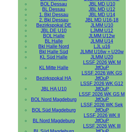
BOL Dessau
JBL MD U10
BL Dessau
JBL MD U12
1. Bkl Dessau
JBL MD U14
2. Bkl Dessau
JBL MD U16-18
Bezirkspokal DE
JLMM U10
JBL DE U10
LJMM U12
BOL Halle
JLMM U12w
BL Halle
JLMM U14
Bkl Halle Nord
LJL u16
Bkl Halle Süd
JLMM U16w + U20w
KL Süd Halle
JLMM U20
LSSF 2026 WK M
KL Mitte Halle
JtfOuP
LSSF 2026 WK GS
Bezirkspokal HA
JtfOuP
LSSF 2026 WK G12
JBL HA U10
JtfOuP
LSSF 2026 WK GS M
BOL Nord Magdeburg
JtfOuP
LSSF 2026 WK Sek
BOL Süd Magdeburg
JtfOuP
LSSF 2026 WK II
BL Nord Magdeburg
JtfOuP
LSSF 2026 WK III
BL Süd Magdeburg
JtfOuP