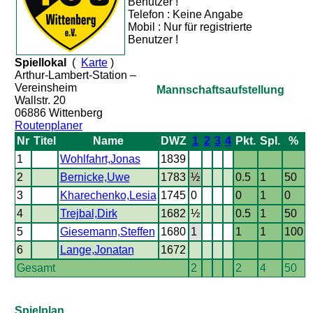
Benutzer !
Telefon : Keine Angabe
Mobil : Nur für registrierte
Benutzer !
Spiellokal
(
Karte
)
Arthur-Lambert-Station –
Vereinsheim
Mannschaftsaufstellung
Wallstr. 20
06886 Wittenberg
Routenplaner
Nr
Titel
Name
DWZ
1
2
3
4
Pkt.
Spl.
%
1
Wohlfahrt,Jonas
1839
2
Bernicke,Uwe
1783
½
0.5
1
50
3
Kharechenko,Lesia
1745
0
0
1
0
4
Trejbal,Dirk
1682
½
0.5
1
50
5
Giesemann,Steffen
1680
1
1
1
100
6
Lange,Jonatan
1672
Gesamt
2
2
4
50
Spielplan