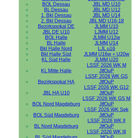
BOL Dessau
JBL MD U10
BL Dessau
JBL MD U12
1. Bkl Dessau
JBL MD U14
2. Bkl Dessau
JBL MD U16-18
Bezirkspokal DE
JLMM U10
JBL DE U10
LJMM U12
BOL Halle
JLMM U12w
BL Halle
JLMM U14
Bkl Halle Nord
LJL u16
Bkl Halle Süd
JLMM U16w + U20w
KL Süd Halle
JLMM U20
LSSF 2026 WK M
KL Mitte Halle
JtfOuP
LSSF 2026 WK GS
Bezirkspokal HA
JtfOuP
LSSF 2026 WK G12
JBL HA U10
JtfOuP
LSSF 2026 WK GS M
BOL Nord Magdeburg
JtfOuP
LSSF 2026 WK Sek
BOL Süd Magdeburg
JtfOuP
LSSF 2026 WK II
BL Nord Magdeburg
JtfOuP
LSSF 2026 WK III
BL Süd Magdeburg
JtfOuP