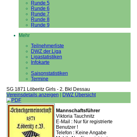
Runde 5
Runde 6
Runde 7
Runde 8
Runde 9
Mehr
Teilnehmerliste
DWZ der Liga
Ligastatistiken
Infokarte
Saisonstatistiken
Termine
SG 1871 Löberitz Girls - 2. Bkl Dessau
Vereinsdetails anzeigen
|
DWZ Übersicht
Mannschaftsführer
Viktoria Tauchnitz
E-Mail : Nur für registrierte
Benutzer !
Telefon : Keine Angabe