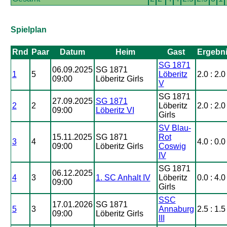
Spielplan
Rnd
Paar
Datum
Heim
Gast
Ergebn
SG 1871
06.09.2025
SG 1871
1
5
Löberitz
2.0 : 2.0
09:00
Löberitz Girls
V
SG 1871
27.09.2025
SG 1871
2
2
Löberitz
2.0 : 2.0
09:00
Löberitz VI
Girls
SV Blau-
15.11.2025
SG 1871
Rot
3
4
4.0 : 0.0
09:00
Löberitz Girls
Coswig
IV
SG 1871
06.12.2025
4
3
1. SC Anhalt IV
Löberitz
0.0 : 4.0
09:00
Girls
SSC
17.01.2026
SG 1871
5
3
Annaburg
2.5 : 1.5
09:00
Löberitz Girls
III