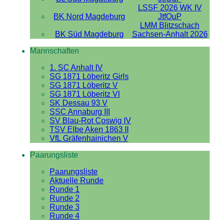
LSSF 2026 WK IV
BK Nord Magdeburg
JtfOuP
LMM Blitzschach
BK Süd Magdeburg
Sachsen-Anhalt 2026
Mannschaften
1. SC Anhalt IV
SG 1871 Löberitz Girls
SG 1871 Löberitz V
SG 1871 Löberitz VI
SK Dessau 93 V
SSC Annaburg III
SV Blau-Rot Coswig IV
TSV Elbe Aken 1863 II
VfL Gräfenhainichen V
Paarungsliste
Paarungsliste
Aktuelle Runde
Runde 1
Runde 2
Runde 3
Runde 4