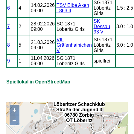
SG 1871
14.02.2026
TSV Elbe Aken
6
4
Löberitz
1.5 : 2.5
09:00
1863 II
Girls
SK
28.02.2026
SG 1871
7
2
Dessau
3.0 : 1.0
09:00
Löberitz Girls
93 V
VfL
SG 1871
21.03.2026
8
5
Gräfenhainichen
Löberitz
3.0 : 1.0
09:00
V
Girls
11.04.2026
SG 1871
9
1
spielfrei
09:00
Löberitz Girls
Spiellokal in OpenStreetMap
Löberitzer Schachklub
+
Straße der Jugend 3
,
06780 Zörbig
−
OT Löberitz