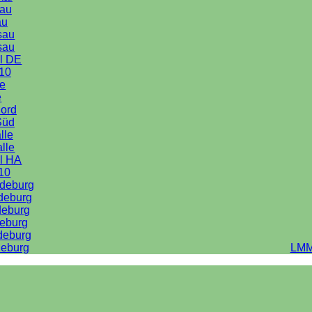
au
au
sau
sau
l DE
10
le
e
Nord
Süd
lle
alle
l HA
10
deburg
deburg
deburg
eburg
deburg
eburg
LMM