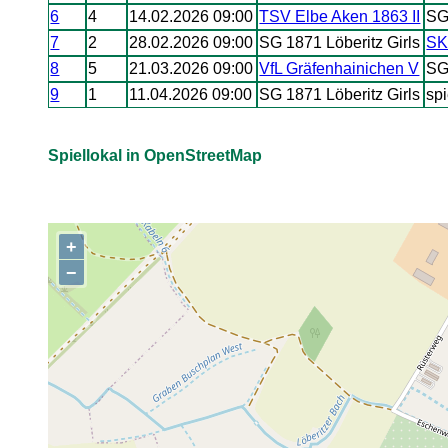
6
4
14.02.2026 09:00
TSV Elbe Aken 1863 II
SG
7
2
28.02.2026 09:00
SG 1871 Löberitz Girls
SK
8
5
21.03.2026 09:00
VfL Gräfenhainichen V
SG
9
1
11.04.2026 09:00
SG 1871 Löberitz Girls
spi
Spiellokal in OpenStreetMap
+
,
−