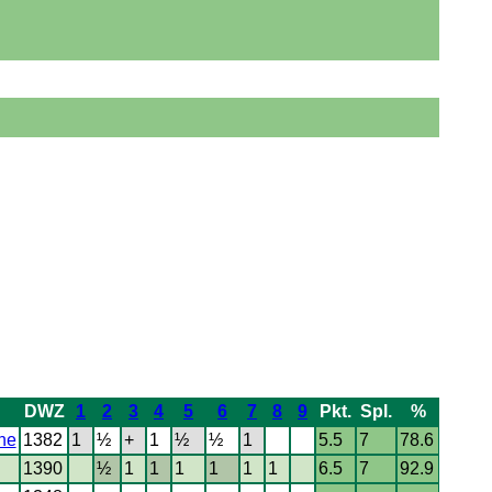
DWZ
1
2
3
4
5
6
7
8
9
Pkt.
Spl.
%
ne
1382
1
½
+
1
½
½
1
5.5
7
78.6
1390
½
1
1
1
1
1
1
6.5
7
92.9