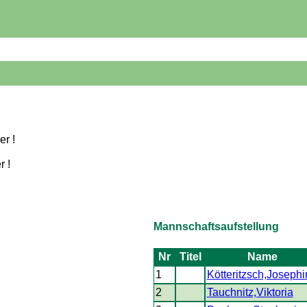
er !
r !
Mannschaftsaufstellung
Nr
Titel
Name
1
Kötteritzsch,Josephi
2
Tauchnitz,Viktoria