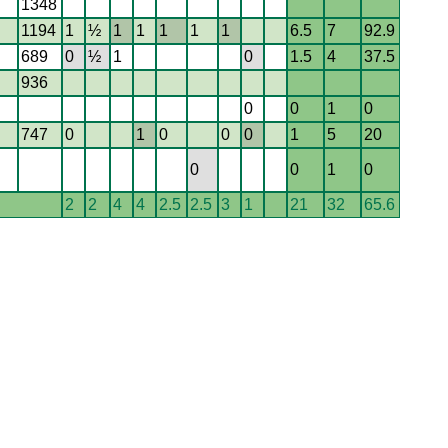
1348
1194
1
½
1
1
1
1
1
6.5
7
92.9
689
0
½
1
0
1.5
4
37.5
936
0
0
1
0
747
0
1
0
0
0
1
5
20
0
0
1
0
2
2
4
4
2.5
2.5
3
1
21
32
65.6