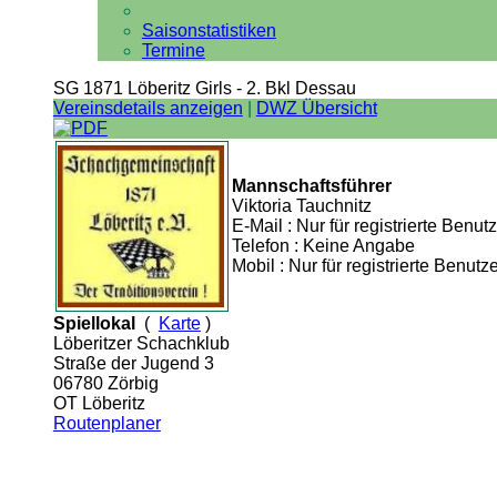
Saisonstatistiken
Termine
SG 1871 Löberitz Girls - 2. Bkl Dessau
Vereinsdetails anzeigen
|
DWZ Übersicht
Mannschaftsführer
Viktoria Tauchnitz
E-Mail : Nur für registrierte Benutz
Telefon : Keine Angabe
Mobil : Nur für registrierte Benutze
Spiellokal
(
Karte
)
Löberitzer Schachklub
Straße der Jugend 3
06780 Zörbig
OT Löberitz
Routenplaner