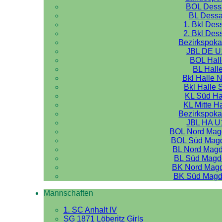
BOL Dess
BL Dess
1. Bkl Des
2. Bkl Des
Bezirkspoka
JBL DE U
BOL Hal
BL Hall
Bkl Halle 
Bkl Halle 
KL Süd Ha
KL Mitte H
Bezirkspoka
JBL HA U
BOL Nord Mag
BOL Süd Mag
BL Nord Mag
BL Süd Magd
BK Nord Mag
BK Süd Magd
Mannschaften
1. SC Anhalt IV
SG 1871 Löberitz Girls