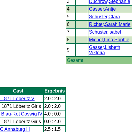
3
Duchrow,Stephanie
4
Gasser,Antje
5
Schuster,Clara
6
Richter,Sarah Marie
7
Schuster,Isabel
8
Michel,Lina Sophie
Gasser,Lisbeth
9
Viktoria
Gesamt
Gast
Ergebnis
 1871 Löberitz V
2.0 : 2.0
 1871 Löberitz Girls
2.0 : 2.0
 Blau-Rot Coswig IV
4.0 : 0.0
 1871 Löberitz Girls
0.0 : 4.0
C Annaburg III
2.5 : 1.5