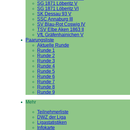
SG 1871 Löberitz V
SG 1871 Löberitz VI
SK Dessau 93 V
SSC Annaburg III
SV Blau-Rot Coswig IV
TSV Elbe Aken 1863 II
VfL Gräfenhainichen V
Paarungsliste
Aktuelle Runde
Runde 1
Runde 2
Runde 3
Runde 4
Runde 5
Runde 6
Runde 7
Runde 8
Runde 9
Mehr
Teilnehmerliste
DWZ der Liga
Ligastatistiken
Infokarte