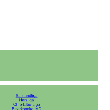
Salzlandliga
Harzliga
Ohre-Elbe-Liga
Bezirkspokal MD