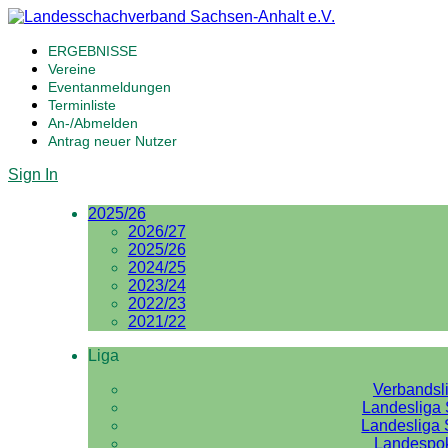
ERGEBNISSE
Vereine
Eventanmeldungen
Terminliste
An-/Abmelden
Antrag neuer Nutzer
Sign In
2025/26
2026/27
2025/26
2024/25
2023/24
2022/23
2021/22
Liga
Verbandsl
Landesliga 
Landesliga 
Landespo