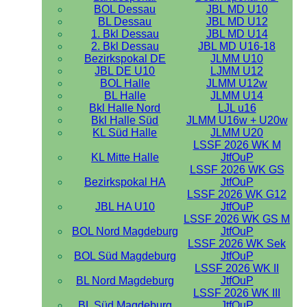
BOL Dessau
JBL MD U10
BL Dessau
JBL MD U12
1. Bkl Dessau
JBL MD U14
2. Bkl Dessau
JBL MD U16-18
Bezirkspokal DE
JLMM U10
JBL DE U10
LJMM U12
BOL Halle
JLMM U12w
BL Halle
JLMM U14
Bkl Halle Nord
LJL u16
Bkl Halle Süd
JLMM U16w + U20w
KL Süd Halle
JLMM U20
LSSF 2026 WK M
KL Mitte Halle
JtfOuP
LSSF 2026 WK GS
Bezirkspokal HA
JtfOuP
LSSF 2026 WK G12
JBL HA U10
JtfOuP
LSSF 2026 WK GS M
BOL Nord Magdeburg
JtfOuP
LSSF 2026 WK Sek
BOL Süd Magdeburg
JtfOuP
LSSF 2026 WK II
BL Nord Magdeburg
JtfOuP
LSSF 2026 WK III
BL Süd Magdeburg
JtfOuP