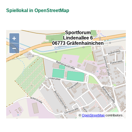
Spiellokal in OpenStreetMap
Sportforum
+
Lindenallee 6
,
06773 Gräfenhainichen
−
©
OpenStreetMap
contributors.