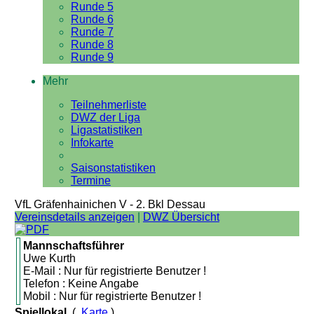
Runde 5
Runde 6
Runde 7
Runde 8
Runde 9
Mehr
Teilnehmerliste
DWZ der Liga
Ligastatistiken
Infokarte
Saisonstatistiken
Termine
VfL Gräfenhainichen V - 2. Bkl Dessau
Vereinsdetails anzeigen
|
DWZ Übersicht
Mannschaftsführer
Uwe Kurth
E-Mail : Nur für registrierte Benutzer !
Telefon : Keine Angabe
Mobil : Nur für registrierte Benutzer !
Spiellokal
(
Karte
)