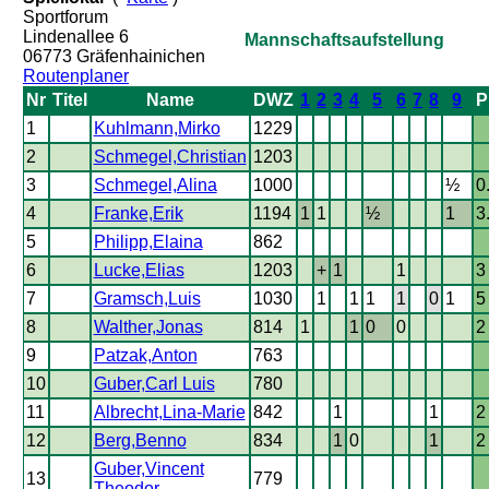
Sportforum
Lindenallee 6
Mannschaftsaufstellung
06773 Gräfenhainichen
Routenplaner
Nr
Titel
Name
DWZ
1
2
3
4
5
6
7
8
9
P
1
Kuhlmann,Mirko
1229
2
Schmegel,Christian
1203
3
Schmegel,Alina
1000
½
0
4
Franke,Erik
1194
1
1
½
1
3
5
Philipp,Elaina
862
6
Lucke,Elias
1203
+
1
1
3
7
Gramsch,Luis
1030
1
1
1
1
0
1
5
8
Walther,Jonas
814
1
1
0
0
2
9
Patzak,Anton
763
10
Guber,Carl Luis
780
11
Albrecht,Lina-Marie
842
1
1
2
12
Berg,Benno
834
1
0
1
2
Guber,Vincent
13
779
Theodor