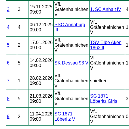
VfL
15.11.2025
3
3
Gräfenhainichen
1. SC Anhalt IV
4
09:00
V
VfL
06.12.2025
SSC Annaburg
4
4
Gräfenhainichen
1
09:00
III
V
VfL
17.01.2026
TSV Elbe Aken
5
2
Gräfenhainichen
1
09:00
1863 II
V
VfL
14.02.2026
6
5
SK Dessau 93 V
Gräfenhainichen
1
09:00
V
VfL
28.02.2026
7
1
Gräfenhainichen
spielfrei
09:00
V
VfL
21.03.2026
SG 1871
8
5
Gräfenhainichen
3
09:00
Löberitz Girls
V
VfL
11.04.2026
SG 1871
9
2
Gräfenhainichen
0
09:00
Löberitz V
V