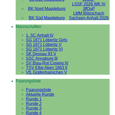
LSSF 2026 WK IV
BK Nord Magdeburg
JtfOuP
LMM Blitzschach
BK Süd Magdeburg
Sachsen-Anhalt 2026
Mannschaften
1. SC Anhalt IV
SG 1871 Löberitz Girls
SG 1871 Löberitz V
SG 1871 Löberitz VI
SK Dessau 93 V
SSC Annaburg III
SV Blau-Rot Coswig IV
TSV Elbe Aken 1863 II
VfL Gräfenhainichen V
Paarungsliste
Paarungsliste
Aktuelle Runde
Runde 1
Runde 2
Runde 3
Runde 4