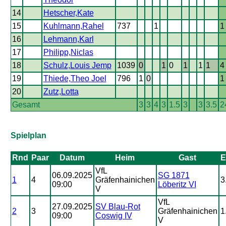
14
Hetscher,Kate
15
Kuhlmann,Rahel
737
1
1
16
Lehmann,Karl
17
Philipp,Niclas
18
Schulz,Louis Jemp
1039
0
1
0
1
1
1
4
19
Thiede,Theo Joel
796
1
0
1
20
Zutz,Lotta
Gesamt
3
3
4
3
1.5
3
3
3.5
2
Spielplan
Rnd
Paar
Datum
Heim
Gast
E
VfL
06.09.2025
SG 1871
1
4
Gräfenhainichen
3
09:00
Löberitz VI
V
VfL
27.09.2025
SV Blau-Rot
2
3
Gräfenhainichen
1
09:00
Coswig IV
V