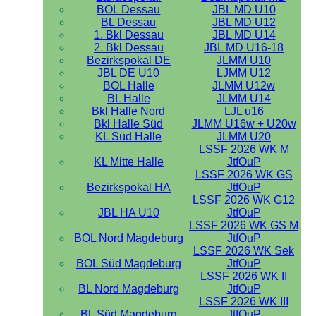
BOL Dessau
JBL MD U10
BL Dessau
JBL MD U12
1. Bkl Dessau
JBL MD U14
2. Bkl Dessau
JBL MD U16-18
Bezirkspokal DE
JLMM U10
JBL DE U10
LJMM U12
BOL Halle
JLMM U12w
BL Halle
JLMM U14
Bkl Halle Nord
LJL u16
Bkl Halle Süd
JLMM U16w + U20w
KL Süd Halle
JLMM U20
LSSF 2026 WK M
KL Mitte Halle
JtfOuP
LSSF 2026 WK GS
Bezirkspokal HA
JtfOuP
LSSF 2026 WK G12
JBL HA U10
JtfOuP
LSSF 2026 WK GS M
BOL Nord Magdeburg
JtfOuP
LSSF 2026 WK Sek
BOL Süd Magdeburg
JtfOuP
LSSF 2026 WK II
BL Nord Magdeburg
JtfOuP
LSSF 2026 WK III
BL Süd Magdeburg
JtfOuP