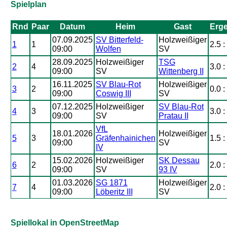
Spielplan
Rnd
Paar
Datum
Heim
Gast
Erg
07.09.2025
SV Bitterfeld-
Holzweißiger
1
1
2.5 :
09:00
Wolfen
SV
28.09.2025
Holzweißiger
TSG
2
4
3.0 :
09:00
SV
Wittenberg II
16.11.2025
SV Blau-Rot
Holzweißiger
3
2
0.0 :
09:00
Coswig III
SV
07.12.2025
Holzweißiger
SV Blau-Rot
4
3
3.0 :
09:00
SV
Pratau II
VfL
18.01.2026
Holzweißiger
5
3
Gräfenhainichen
1.5 :
09:00
SV
IV
15.02.2026
Holzweißiger
SK Dessau
6
2
2.0 :
09:00
SV
93 IV
01.03.2026
SG 1871
Holzweißiger
7
4
2.0 :
09:00
Löberitz III
SV
Spiellokal in OpenStreetMap