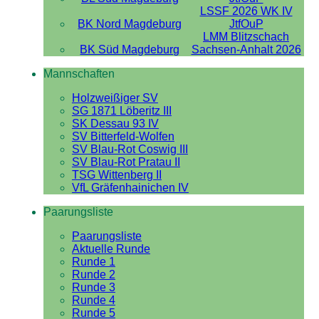
LSSF 2026 WK IV
BK Nord Magdeburg
JtfOuP
LMM Blitzschach
BK Süd Magdeburg
Sachsen-Anhalt 2026
Mannschaften
Holzweißiger SV
SG 1871 Löberitz III
SK Dessau 93 IV
SV Bitterfeld-Wolfen
SV Blau-Rot Coswig III
SV Blau-Rot Pratau II
TSG Wittenberg II
VfL Gräfenhainichen IV
Paarungsliste
Paarungsliste
Aktuelle Runde
Runde 1
Runde 2
Runde 3
Runde 4
Runde 5