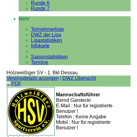
Runde 6
Runde 7
Mehr
Teilnehmerliste
DWZ der Liga
Ligastatistiken
Infokarte
Saisonstatistiken
Termine
Holzweißiger SV - 1. Bkl Dessau
Vereinsdetails anzeigen
|
DWZ Übersicht
Mannschaftsführer
Bernd Garstecki
E-Mail : Nur für registrierte
Benutzer !
Telefon : Keine Angabe
Mobil : Nur für registrierte
Benutzer !