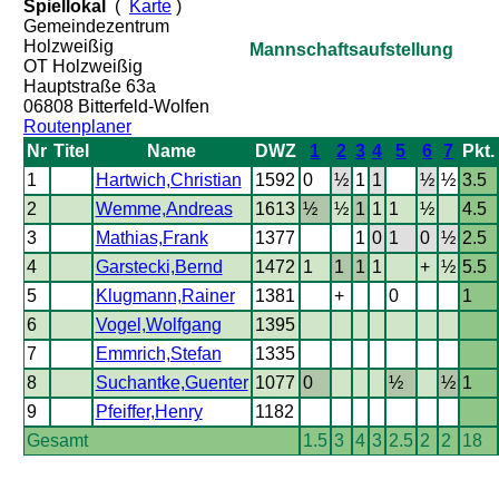
Spiellokal
(
Karte
)
Gemeindezentrum
Holzweißig
Mannschaftsaufstellung
OT Holzweißig
Hauptstraße 63a
06808 Bitterfeld-Wolfen
Routenplaner
Nr
Titel
Name
DWZ
1
2
3
4
5
6
7
Pkt.
1
Hartwich,Christian
1592
0
½
1
1
½
½
3.5
2
Wemme,Andreas
1613
½
½
1
1
1
½
4.5
3
Mathias,Frank
1377
1
0
1
0
½
2.5
4
Garstecki,Bernd
1472
1
1
1
1
+
½
5.5
5
Klugmann,Rainer
1381
+
0
1
6
Vogel,Wolfgang
1395
7
Emmrich,Stefan
1335
8
Suchantke,Guenter
1077
0
½
½
1
9
Pfeiffer,Henry
1182
Gesamt
1.5
3
4
3
2.5
2
2
18