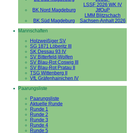
LSSF 2026 WK IV
BK Nord Magdeburg
JtfOuP
LMM Blitzschach
BK Süd Magdeburg
Sachsen-Anhalt 2026
Mannschaften
Holzweißiger SV
SG 1871 Löberitz III
SK Dessau 93 IV
SV Bitterfeld-Wolfen
SV Blau-Rot Coswig III
SV Blau-Rot Pratau II
TSG Wittenberg II
VfL Gräfenhainichen IV
Paarungsliste
Paarungsliste
Aktuelle Runde
Runde 1
Runde 2
Runde 3
Runde 4
Runde 5