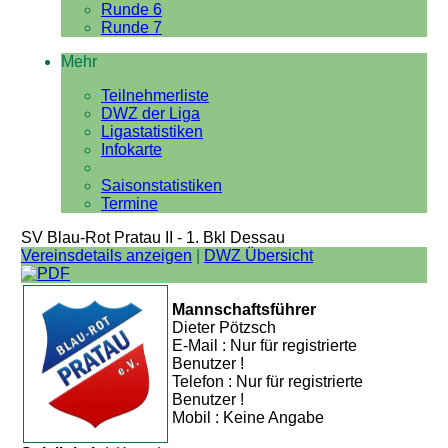
Runde 6
Runde 7
Mehr
Teilnehmerliste
DWZ der Liga
Ligastatistiken
Infokarte
Saisonstatistiken
Termine
SV Blau-Rot Pratau II - 1. Bkl Dessau
Vereinsdetails anzeigen
|
DWZ Übersicht
Mannschaftsführer
Dieter Pötzsch
E-Mail : Nur für registrierte
Benutzer !
Telefon : Nur für registrierte
Benutzer !
Mobil : Keine Angabe