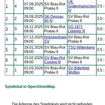
VfL
07.09.2025
SV Blau-Rot
1
4
Gräfenhainichen
2.5 :
09:00
Pratau II
IV
28.09.2025
SK Dessau
SV Blau-Rot
2
2
2.0 :
09:00
93 IV
Pratau II
16.11.2025
SV Blau-Rot
SG 1871
3
3
0.0 :
09:00
Pratau II
Löberitz III
07.12.2025
Holzweißiger
SV Blau-Rot
4
3
3.0 :
09:00
SV
Pratau II
18.01.2026
SV Blau-Rot
TSG Wittenberg
5
2
0.5 :
09:00
Pratau II
II
15.02.2026
SV Blau-Rot
SV Blau-Rot
6
4
2.0 :
09:00
Coswig III
Pratau II
01.03.2026
SV Blau-Rot
SV Bitterfeld-
7
1
0.5 :
09:00
Pratau II
Wolfen
Spiellokal in OpenStreetMap
Die Adresse des Spiellokals wird nicht gefunden.