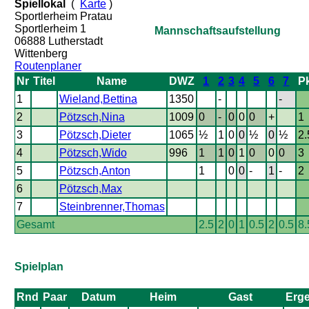
Spiellokal
(
Karte
)
Sportlerheim Pratau
Sportlerheim 1
Mannschaftsaufstellung
06888 Lutherstadt
Wittenberg
Routenplaner
Nr
Titel
Name
DWZ
1
2
3
4
5
6
7
Pk
1
Wieland,Bettina
1350
-
-
2
Pötzsch,Nina
1009
0
-
0
0
0
+
1
3
Pötzsch,Dieter
1065
½
1
0
0
½
0
½
2.
4
Pötzsch,Wido
996
1
1
0
1
0
0
0
3
5
Pötzsch,Anton
1
0
0
-
1
-
2
6
Pötzsch,Max
7
Steinbrenner,Thomas
Gesamt
2.5
2
0
1
0.5
2
0.5
8.
Spielplan
Rnd
Paar
Datum
Heim
Gast
Erg