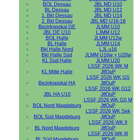
BOL Dessau
JBL MD U10
BL Dessau
JBL MD U12
1. Bkl Dessau
JBL MD U14
2. Bkl Dessau
JBL MD U16-18
Bezirkspokal DE
JLMM U10
JBL DE U10
LJMM U12
BOL Halle
JLMM U12w
BL Halle
JLMM U14
Bkl Halle Nord
LJL u16
Bkl Halle Süd
JLMM U16w + U20w
KL Süd Halle
JLMM U20
LSSF 2026 WK M
KL Mitte Halle
JtfOuP
LSSF 2026 WK GS
Bezirkspokal HA
JtfOuP
LSSF 2026 WK G12
JBL HA U10
JtfOuP
LSSF 2026 WK GS M
BOL Nord Magdeburg
JtfOuP
LSSF 2026 WK Sek
BOL Süd Magdeburg
JtfOuP
LSSF 2026 WK II
BL Nord Magdeburg
JtfOuP
LSSF 2026 WK III
BL Süd Magdeburg
JtfOuP