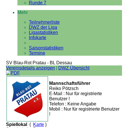
Runde 7
Mehr
Teilnehmerliste
DWZ der Liga
Ligastatistiken
Infokarte
Saisonstatistiken
Termine
SV Blau-Rot Pratau - BL Dessau
Vereinsdetails anzeigen
|
DWZ Übersicht
Mannschaftsführer
Reiko Pötzsch
E-Mail : Nur für registrierte
Benutzer !
Telefon : Keine Angabe
Mobil : Nur für registrierte Benutzer
!
Spiellokal
(
Karte
)