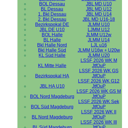
BOL Dessau
JBL MD U10
BL Dessau
JBL MD U12
1. Bkl Dessau
JBL MD U14
2. Bkl Dessau
JBL MD U16-18
Bezirkspokal DE
JLMM U10
JBL DE U10
LJMM U12
BOL Halle
JLMM U12w
BL Halle
JLMM U14
Bkl Halle Nord
LJL u16
Bkl Halle Süd
JLMM U16w + U20w
KL Süd Halle
JLMM U20
LSSF 2026 WK M
KL Mitte Halle
JtfOuP
LSSF 2026 WK GS
Bezirkspokal HA
JtfOuP
LSSF 2026 WK G12
JBL HA U10
JtfOuP
LSSF 2026 WK GS M
BOL Nord Magdeburg
JtfOuP
LSSF 2026 WK Sek
BOL Süd Magdeburg
JtfOuP
LSSF 2026 WK II
BL Nord Magdeburg
JtfOuP
LSSF 2026 WK III
BL Süd Magdeburg
JtfOuP