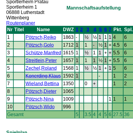
Sportlerheim Pratau
Sportlerheim 1
Mannschaftsaufstellung
06888 Lutherstadt
Wittenberg
Routenplaner
Nr
Titel
Name
DWZ
1
2
3
4
5
6
7
Pkt.
Spl.
1
Pötzsch,Reiko
1863
-
½
½
1
1
1
4
6
2
Pötzsch,Golo
1712
1
1
-
½
1
+
4.5
6
3
Schütze,Manfred
1615
1
½
1
1
+
+
5.5
6
4
Streitlein,Peter
1657
1
1
1
½
1
+
5.5
6
5
Zechel,Roland
1568
1
½
½
1
+
1
5
6
6
Konerding,Klaus
1592
1
-
1
2
7
Wieland,Bettina
1350
0
+
1
2
8
Pötzsch,Dieter
1065
9
Pötzsch,Nina
1009
1
1
1
10
Pötzsch,Wido
996
Gesamt
5
3.5
4
4
5
6
27.5
36
Spielplan