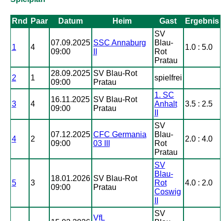
Rnd
Paar
Datum
Heim
Gast
Ergebnis
SV
07.09.2025
SSC Annaburg
Blau-
1
4
1.0 : 5.0
09:00
II
Rot
Pratau
28.09.2025
SV Blau-Rot
2
1
spielfrei
09:00
Pratau
1. SC
16.11.2025
SV Blau-Rot
3
4
Anhalt
3.5 : 2.5
09:00
Pratau
II
SV
07.12.2025
CFC Germania
Blau-
4
2
2.0 : 4.0
09:00
03 III
Rot
Pratau
SV
Blau-
18.01.2026
SV Blau-Rot
5
3
Rot
4.0 : 2.0
09:00
Pratau
Coswig
II
SV
VfL