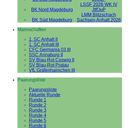
LSSF 2026 WK IV
BK Nord Magdeburg
JtfOuP
LMM Blitzschach
BK Süd Magdeburg
Sachsen-Anhalt 2026
Mannschaften
1. SC Anhalt II
1. SC Anhalt III
CFC Germania 03 III
SSC Annaburg II
SV Blau-Rot Coswig II
SV Blau-Rot Pratau
VfL Gräfenhainichen III
Paarungsliste
Paarungsliste
Aktuelle Runde
Runde 1
Runde 2
Runde 3
Runde 4
Runde 5
Runde 6