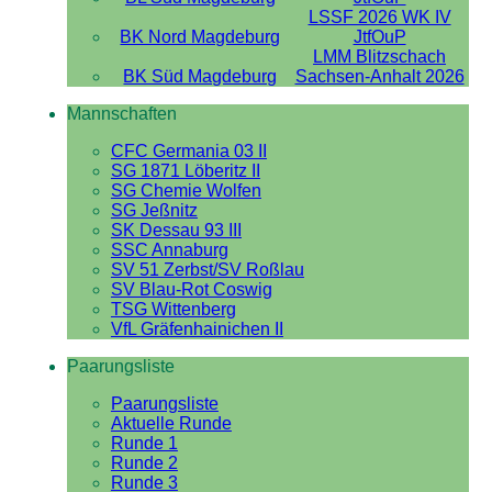
LSSF 2026 WK IV
BK Nord Magdeburg
JtfOuP
LMM Blitzschach
BK Süd Magdeburg
Sachsen-Anhalt 2026
Mannschaften
CFC Germania 03 II
SG 1871 Löberitz II
SG Chemie Wolfen
SG Jeßnitz
SK Dessau 93 III
SSC Annaburg
SV 51 Zerbst/SV Roßlau
SV Blau-Rot Coswig
TSG Wittenberg
VfL Gräfenhainichen II
Paarungsliste
Paarungsliste
Aktuelle Runde
Runde 1
Runde 2
Runde 3