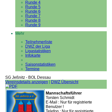
Runde 4
Runde 5
Runde 6
Runde 7
Runde 8
Runde 9
Mehr
Teilnehmerliste
DWZ der Liga
Ligastatistiken
Infokarte
Saisonstatistiken
Termine
SG Jeßnitz - BOL Dessau
Vereinsdetails anzeigen
|
DWZ Übersicht
Mannschaftsführer
Torsten Schmidt
E-Mail : Nur für registrierte
Benutzer !
Telefon : Nur für registrierte