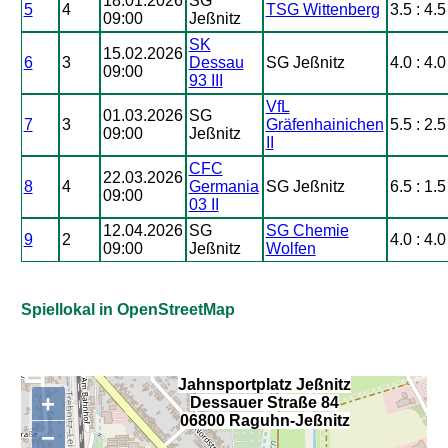
18.01.2026
SG
5
4
TSG Wittenberg
3.5 : 4.5
09:00
Jeßnitz
SK
15.02.2026
6
3
Dessau
SG Jeßnitz
4.0 : 4.0
09:00
93 III
VfL
01.03.2026
SG
7
3
Gräfenhainichen
5.5 : 2.5
09:00
Jeßnitz
II
CFC
22.03.2026
8
4
Germania
SG Jeßnitz
6.5 : 1.5
09:00
03 II
12.04.2026
SG
SG Chemie
9
2
4.0 : 4.0
09:00
Jeßnitz
Wolfen
Spiellokal in OpenStreetMap
Jahnsportplatz Jeßnitz
+
Dessauer Straße 84
,
06800 Raguhn-Jeßnitz
−