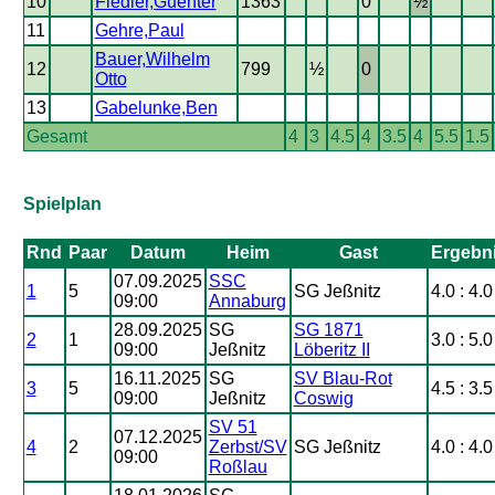
10
Fiedler,Guenter
1363
0
½
11
Gehre,Paul
Bauer,Wilhelm
12
799
½
0
Otto
13
Gabelunke,Ben
Gesamt
4
3
4.5
4
3.5
4
5.5
1.5
Spielplan
Rnd
Paar
Datum
Heim
Gast
Ergebn
07.09.2025
SSC
1
5
SG Jeßnitz
4.0 : 4.0
09:00
Annaburg
28.09.2025
SG
SG 1871
2
1
3.0 : 5.0
09:00
Jeßnitz
Löberitz II
16.11.2025
SG
SV Blau-Rot
3
5
4.5 : 3.5
09:00
Jeßnitz
Coswig
SV 51
07.12.2025
4
2
Zerbst/SV
SG Jeßnitz
4.0 : 4.0
09:00
Roßlau