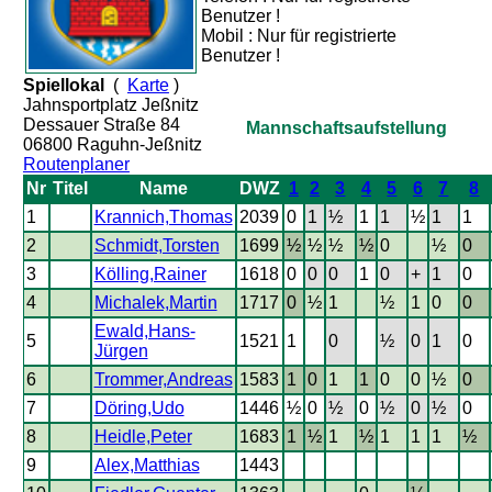
Benutzer !
Mobil : Nur für registrierte
Benutzer !
Spiellokal
(
Karte
)
Jahnsportplatz Jeßnitz
Dessauer Straße 84
Mannschaftsaufstellung
06800 Raguhn-Jeßnitz
Routenplaner
Nr
Titel
Name
DWZ
1
2
3
4
5
6
7
8
1
Krannich,Thomas
2039
0
1
½
1
1
½
1
1
2
Schmidt,Torsten
1699
½
½
½
½
0
½
0
3
Kölling,Rainer
1618
0
0
0
1
0
+
1
0
4
Michalek,Martin
1717
0
½
1
½
1
0
0
Ewald,Hans-
5
1521
1
0
½
0
1
0
Jürgen
6
Trommer,Andreas
1583
1
0
1
1
0
0
½
0
7
Döring,Udo
1446
½
0
½
0
½
0
½
0
8
Heidle,Peter
1683
1
½
1
½
1
1
1
½
9
Alex,Matthias
1443