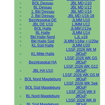
BOL Dessau
JBL MD U10
BL Dessau
JBL MD U12
1. Bkl Dessau
JBL MD U14
2. Bkl Dessau
JBL MD U16-18
Bezirkspokal DE
JLMM U10
JBL DE U10
LJMM U12
BOL Halle
JLMM U12w
BL Halle
JLMM U14
Bkl Halle Nord
LJL u16
Bkl Halle Süd
JLMM U16w + U20w
KL Süd Halle
JLMM U20
LSSF 2026 WK M
KL Mitte Halle
JtfOuP
LSSF 2026 WK GS
Bezirkspokal HA
JtfOuP
LSSF 2026 WK G12
JBL HA U10
JtfOuP
LSSF 2026 WK GS M
BOL Nord Magdeburg
JtfOuP
LSSF 2026 WK Sek
BOL Süd Magdeburg
JtfOuP
LSSF 2026 WK II
BL Nord Magdeburg
JtfOuP
LSSF 2026 WK III
BL Süd Magdeburg
JtfOuP