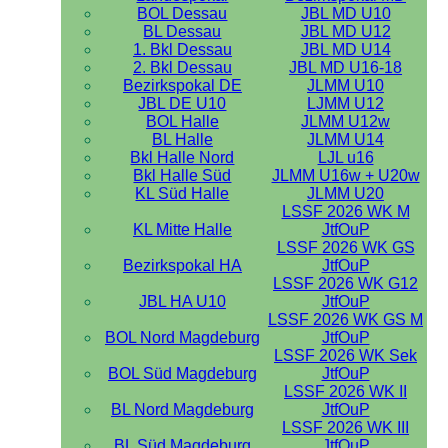
BOL Dessau
JBL MD U10
BL Dessau
JBL MD U12
1. Bkl Dessau
JBL MD U14
2. Bkl Dessau
JBL MD U16-18
Bezirkspokal DE
JLMM U10
JBL DE U10
LJMM U12
BOL Halle
JLMM U12w
BL Halle
JLMM U14
Bkl Halle Nord
LJL u16
Bkl Halle Süd
JLMM U16w + U20w
KL Süd Halle
JLMM U20
LSSF 2026 WK M
KL Mitte Halle
JtfOuP
LSSF 2026 WK GS
Bezirkspokal HA
JtfOuP
LSSF 2026 WK G12
JBL HA U10
JtfOuP
LSSF 2026 WK GS M
BOL Nord Magdeburg
JtfOuP
LSSF 2026 WK Sek
BOL Süd Magdeburg
JtfOuP
LSSF 2026 WK II
BL Nord Magdeburg
JtfOuP
LSSF 2026 WK III
BL Süd Magdeburg
JtfOuP