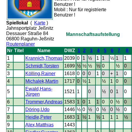
Benutzer !
Mobil : Nur für registrierte
Benutzer !
Spiellokal
(
Karte
)
Jahnsportplatz Jeßnitz
Dessauer Straße 84
Mannschaftsaufstellung
06800 Raguhn-Jeßnitz
Routenplaner
Nr
Titel
Name
DWZ
1
2
3
4
5
6
7
8
1
Krannich,Thomas
2039
0
1
½
1
1
½
1
1
2
Schmidt,Torsten
1699
½
½
½
½
0
½
0
3
Kölling,Rainer
1618
0
0
0
1
0
+
1
0
4
Michalek,Martin
1717
0
½
1
½
1
0
0
Ewald,Hans-
5
1521
1
0
½
0
1
0
Jürgen
6
Trommer,Andreas
1583
1
0
1
1
0
0
½
0
7
Döring,Udo
1446
½
0
½
0
½
0
½
0
8
Heidle,Peter
1683
1
½
1
½
1
1
1
½
9
Alex,Matthias
1443