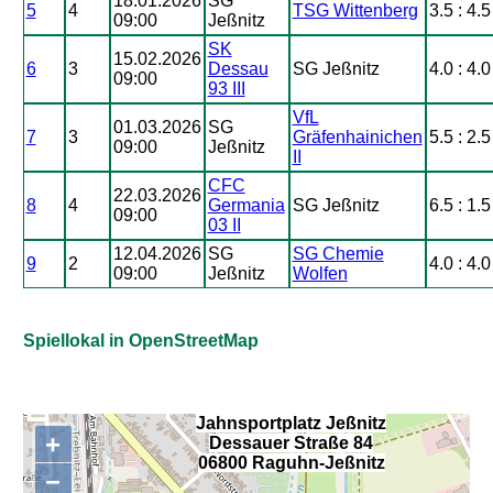
18.01.2026
SG
5
4
TSG Wittenberg
3.5 : 4.5
09:00
Jeßnitz
SK
15.02.2026
6
3
Dessau
SG Jeßnitz
4.0 : 4.0
09:00
93 III
VfL
01.03.2026
SG
7
3
Gräfenhainichen
5.5 : 2.5
09:00
Jeßnitz
II
CFC
22.03.2026
8
4
Germania
SG Jeßnitz
6.5 : 1.5
09:00
03 II
12.04.2026
SG
SG Chemie
9
2
4.0 : 4.0
09:00
Jeßnitz
Wolfen
Spiellokal in OpenStreetMap
Jahnsportplatz Jeßnitz
+
Dessauer Straße 84
,
06800 Raguhn-Jeßnitz
−