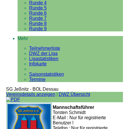
Runde 4
Runde 5
Runde 6
Runde 7
Runde 8
Runde 9
Mehr
Teilnehmerliste
DWZ der Liga
Ligastatistiken
Infokarte
Saisonstatistiken
Termine
SG Jeßnitz - BOL Dessau
Vereinsdetails anzeigen
|
DWZ Übersicht
Mannschaftsführer
Torsten Schmidt
E-Mail : Nur für registrierte
Benutzer !
Telefon : Nur für registrierte