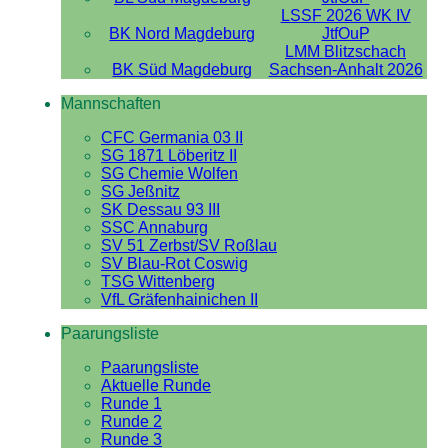
LSSF 2026 WK IV
BK Nord Magdeburg
JtfOuP
LMM Blitzschach
BK Süd Magdeburg
Sachsen-Anhalt 2026
Mannschaften
CFC Germania 03 II
SG 1871 Löberitz II
SG Chemie Wolfen
SG Jeßnitz
SK Dessau 93 III
SSC Annaburg
SV 51 Zerbst/SV Roßlau
SV Blau-Rot Coswig
TSG Wittenberg
VfL Gräfenhainichen II
Paarungsliste
Paarungsliste
Aktuelle Runde
Runde 1
Runde 2
Runde 3