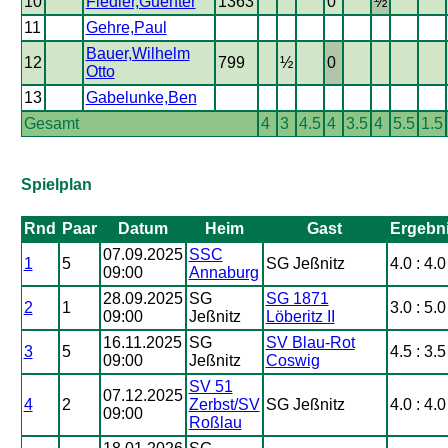
10
Fiedler,Guenter
1363
0
½
11
Gehre,Paul
Bauer,Wilhelm
12
799
½
0
Otto
13
Gabelunke,Ben
Gesamt
4
3
4.5
4
3.5
4
5.5
1.5
Spielplan
Rnd
Paar
Datum
Heim
Gast
Ergebn
07.09.2025
SSC
1
5
SG Jeßnitz
4.0 : 4.0
09:00
Annaburg
28.09.2025
SG
SG 1871
2
1
3.0 : 5.0
09:00
Jeßnitz
Löberitz II
16.11.2025
SG
SV Blau-Rot
3
5
4.5 : 3.5
09:00
Jeßnitz
Coswig
SV 51
07.12.2025
4
2
Zerbst/SV
SG Jeßnitz
4.0 : 4.0
09:00
Roßlau