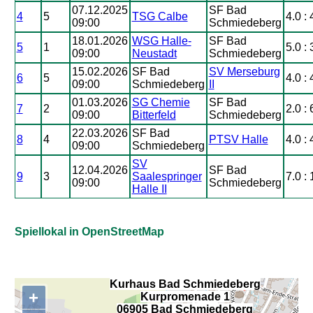
07.12.2025
SF Bad
4
5
TSG Calbe
4.0 : 
09:00
Schmiedeberg
18.01.2026
WSG Halle-
SF Bad
5
1
5.0 : 
09:00
Neustadt
Schmiedeberg
15.02.2026
SF Bad
SV Merseburg
6
5
4.0 : 
09:00
Schmiedeberg
II
01.03.2026
SG Chemie
SF Bad
7
2
2.0 : 
09:00
Bitterfeld
Schmiedeberg
22.03.2026
SF Bad
8
4
PTSV Halle
4.0 : 
09:00
Schmiedeberg
SV
12.04.2026
SF Bad
9
3
Saalespringer
7.0 : 
09:00
Schmiedeberg
Halle II
Spiellokal in OpenStreetMap
Kurhaus Bad Schmiedeberg
+
Kurpromenade 1
,
06905 Bad Schmiedeberg