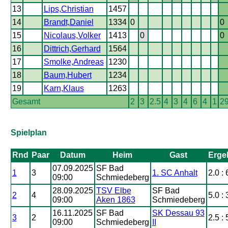
13
Lips,Christian
1457
14
Brandt,Daniel
1334
0
0
15
Nicolaus,Volker
1413
0
0
16
Dittrich,Gerhard
1564
17
Smolke,Andreas
1230
18
Baum,Hubert
1234
19
Karn,Klaus
1263
Gesamt
2
3
2.5
4
3
4
6
4
1
29
Spielplan
Rnd
Paar
Datum
Heim
Gast
Erge
07.09.2025
SF Bad
1
3
1. SC Anhalt
2.0 : 
09:00
Schmiedeberg
28.09.2025
TSV Elbe
SF Bad
2
4
5.0 : 
09:00
Aken 1863
Schmiedeberg
16.11.2025
SF Bad
SK Dessau 93
3
2
2.5 : 
09:00
Schmiedeberg
II