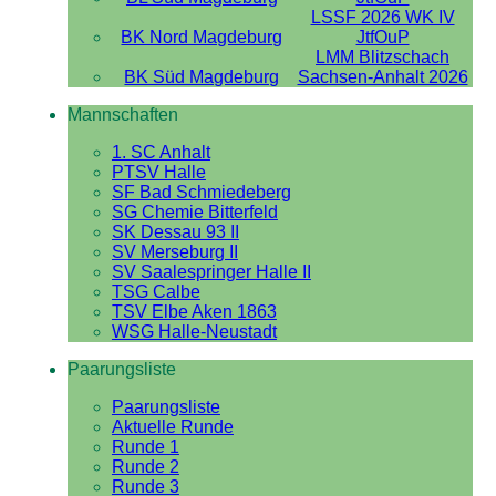
LSSF 2026 WK IV
BK Nord Magdeburg
JtfOuP
LMM Blitzschach
BK Süd Magdeburg
Sachsen-Anhalt 2026
Mannschaften
1. SC Anhalt
PTSV Halle
SF Bad Schmiedeberg
SG Chemie Bitterfeld
SK Dessau 93 II
SV Merseburg II
SV Saalespringer Halle II
TSG Calbe
TSV Elbe Aken 1863
WSG Halle-Neustadt
Paarungsliste
Paarungsliste
Aktuelle Runde
Runde 1
Runde 2
Runde 3