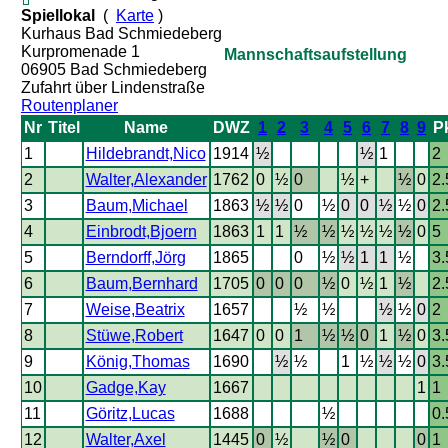
Spiellokal
(
Karte
)
Kurhaus Bad Schmiedeberg
Kurpromenade 1
Mannschaftsaufstellung
06905 Bad Schmiedeberg
Zufahrt über Lindenstraße
Routenplaner
Nr
Titel
Name
DWZ
1
2
3
4
5
6
7
8
9
Pk
1
Hildebrandt,Nico
1914
½
½
1
2
2
Walter,Alexander
1762
0
½
0
½
+
½
0
2.
3
Baum,Michael
1863
½
½
0
½
0
0
½
½
0
2.
4
Einbrodt,Bjoern
1863
1
1
½
½
½
½
½
½
0
5
5
Berndorff,Jörg
1865
0
½
½
1
1
½
3.
6
Baum,Bernhard
1705
0
0
0
½
0
½
1
½
2.
7
Weise,Beatrix
1657
½
½
½
½
0
2
8
Stüwe,Robert
1647
0
0
1
½
½
0
1
½
0
3.
9
König,Thomas
1690
½
½
1
½
½
½
0
3.
10
Gadge,Kay
1667
1
1
11
Göritz,Lucas
1688
½
0.
12
Walter,Axel
1445
0
½
½
0
0
1