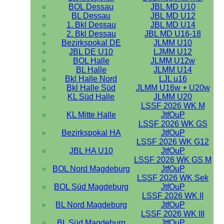
BOL Dessau
JBL MD U10
BL Dessau
JBL MD U12
1. Bkl Dessau
JBL MD U14
2. Bkl Dessau
JBL MD U16-18
Bezirkspokal DE
JLMM U10
JBL DE U10
LJMM U12
BOL Halle
JLMM U12w
BL Halle
JLMM U14
Bkl Halle Nord
LJL u16
Bkl Halle Süd
JLMM U16w + U20w
KL Süd Halle
JLMM U20
LSSF 2026 WK M
KL Mitte Halle
JtfOuP
LSSF 2026 WK GS
Bezirkspokal HA
JtfOuP
LSSF 2026 WK G12
JBL HA U10
JtfOuP
LSSF 2026 WK GS M
BOL Nord Magdeburg
JtfOuP
LSSF 2026 WK Sek
BOL Süd Magdeburg
JtfOuP
LSSF 2026 WK II
BL Nord Magdeburg
JtfOuP
LSSF 2026 WK III
BL Süd Magdeburg
JtfOuP