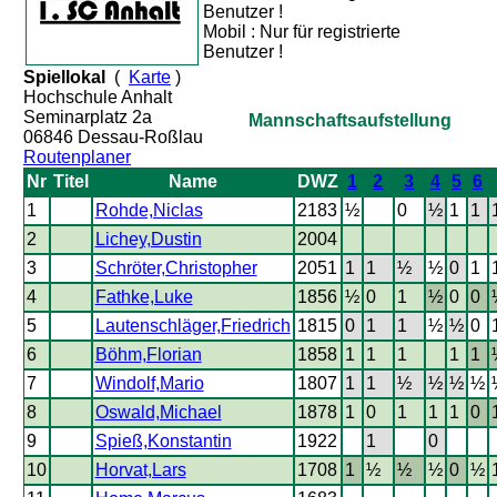
Benutzer !
Mobil : Nur für registrierte
Benutzer !
Spiellokal
(
Karte
)
Hochschule Anhalt
Seminarplatz 2a
Mannschaftsaufstellung
06846 Dessau-Roßlau
Routenplaner
Nr
Titel
Name
DWZ
1
2
3
4
5
6
1
Rohde,Niclas
2183
½
0
½
1
1
2
Lichey,Dustin
2004
3
Schröter,Christopher
2051
1
1
½
½
0
1
4
Fathke,Luke
1856
½
0
1
½
0
0
5
Lautenschläger,Friedrich
1815
0
1
1
½
½
0
6
Böhm,Florian
1858
1
1
1
1
1
7
Windolf,Mario
1807
1
1
½
½
½
½
8
Oswald,Michael
1878
1
0
1
1
1
0
9
Spieß,Konstantin
1922
1
0
10
Horvat,Lars
1708
1
½
½
½
0
½