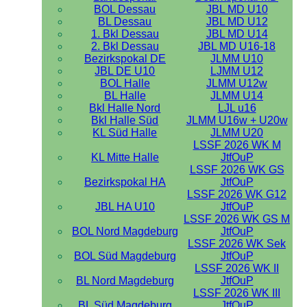
BOL Dessau
JBL MD U10
BL Dessau
JBL MD U12
1. Bkl Dessau
JBL MD U14
2. Bkl Dessau
JBL MD U16-18
Bezirkspokal DE
JLMM U10
JBL DE U10
LJMM U12
BOL Halle
JLMM U12w
BL Halle
JLMM U14
Bkl Halle Nord
LJL u16
Bkl Halle Süd
JLMM U16w + U20w
KL Süd Halle
JLMM U20
LSSF 2026 WK M
KL Mitte Halle
JtfOuP
LSSF 2026 WK GS
Bezirkspokal HA
JtfOuP
LSSF 2026 WK G12
JBL HA U10
JtfOuP
LSSF 2026 WK GS M
BOL Nord Magdeburg
JtfOuP
LSSF 2026 WK Sek
BOL Süd Magdeburg
JtfOuP
LSSF 2026 WK II
BL Nord Magdeburg
JtfOuP
LSSF 2026 WK III
BL Süd Magdeburg
JtfOuP