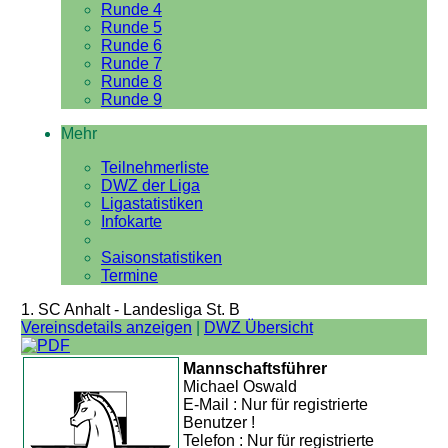
Runde 4
Runde 5
Runde 6
Runde 7
Runde 8
Runde 9
Mehr
Teilnehmerliste
DWZ der Liga
Ligastatistiken
Infokarte
Saisonstatistiken
Termine
1. SC Anhalt - Landesliga St. B
Vereinsdetails anzeigen
|
DWZ Übersicht
Mannschaftsführer
Michael Oswald
E-Mail : Nur für registrierte
Benutzer !
Telefon : Nur für registrierte