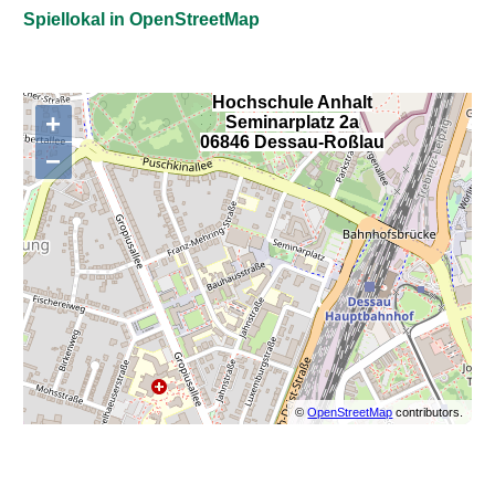
Spiellokal in OpenStreetMap
Hochschule Anhalt
+
Seminarplatz 2a
,
06846 Dessau-Roßlau
−
©
OpenStreetMap
contributors.