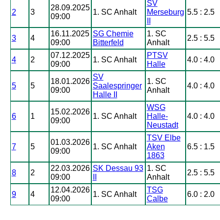
SV
28.09.2025
2
3
1. SC Anhalt
Merseburg
5.5 : 2.5
09:00
II
16.11.2025
SG Chemie
1. SC
3
4
2.5 : 5.5
09:00
Bitterfeld
Anhalt
07.12.2025
PTSV
4
2
1. SC Anhalt
4.0 : 4.0
09:00
Halle
SV
18.01.2026
1. SC
5
5
Saalespringer
4.0 : 4.0
09:00
Anhalt
Halle II
WSG
15.02.2026
6
1
1. SC Anhalt
Halle-
4.0 : 4.0
09:00
Neustadt
TSV Elbe
01.03.2026
7
5
1. SC Anhalt
Aken
6.5 : 1.5
09:00
1863
22.03.2026
SK Dessau 93
1. SC
8
2
2.5 : 5.5
09:00
II
Anhalt
12.04.2026
TSG
9
4
1. SC Anhalt
6.0 : 2.0
09:00
Calbe