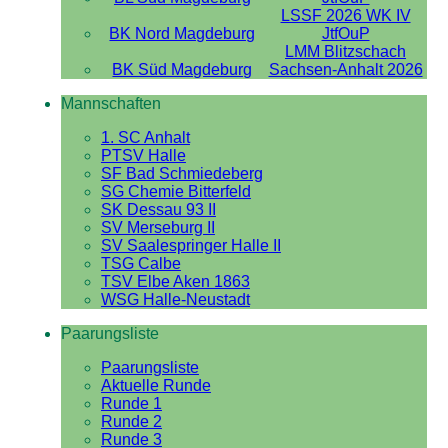
LSSF 2026 WK IV
BK Nord Magdeburg
JtfOuP
LMM Blitzschach
BK Süd Magdeburg
Sachsen-Anhalt 2026
Mannschaften
1. SC Anhalt
PTSV Halle
SF Bad Schmiedeberg
SG Chemie Bitterfeld
SK Dessau 93 II
SV Merseburg II
SV Saalespringer Halle II
TSG Calbe
TSV Elbe Aken 1863
WSG Halle-Neustadt
Paarungsliste
Paarungsliste
Aktuelle Runde
Runde 1
Runde 2
Runde 3