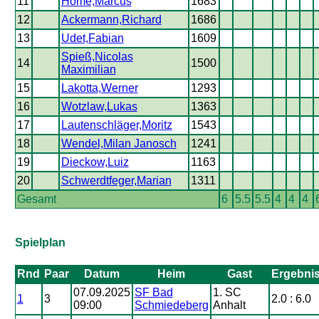
11
Home,Marcus
1683
12
Ackermann,Richard
1686
13
Udet,Fabian
1609
Spieß,Nicolas
14
1500
Maximilian
15
Lakotta,Werner
1293
16
Wotzlaw,Lukas
1363
17
Lautenschläger,Moritz
1543
18
Wendel,Milan Janosch
1241
19
Dieckow,Luiz
1163
20
Schwerdtfeger,Marian
1311
Gesamt
6
5.5
5.5
4
4
4
Spielplan
Rnd
Paar
Datum
Heim
Gast
Ergebni
07.09.2025
SF Bad
1. SC
1
3
2.0 : 6.0
09:00
Schmiedeberg
Anhalt