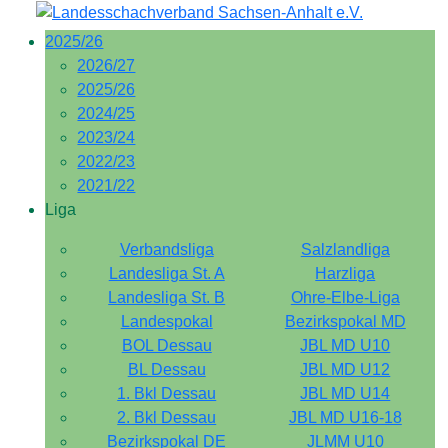
2025/26
2026/27
2025/26
2024/25
2023/24
2022/23
2021/22
Liga
Verbandsliga
Salzlandliga
Landesliga St. A
Harzliga
Landesliga St. B
Ohre-Elbe-Liga
Landespokal
Bezirkspokal MD
BOL Dessau
JBL MD U10
BL Dessau
JBL MD U12
1. Bkl Dessau
JBL MD U14
2. Bkl Dessau
JBL MD U16-18
Bezirkspokal DE
JLMM U10