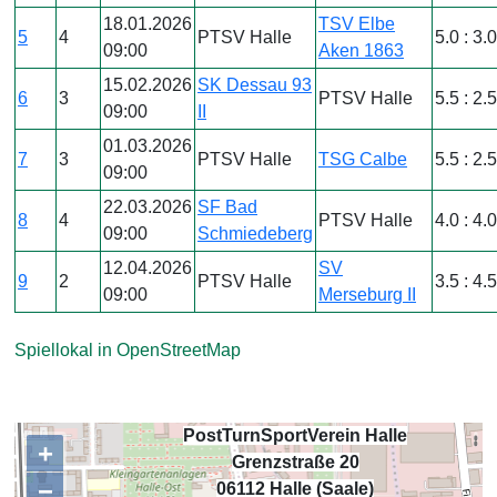
18.01.2026
TSV Elbe
5
4
PTSV Halle
5.0 : 3.
09:00
Aken 1863
15.02.2026
SK Dessau 93
6
3
PTSV Halle
5.5 : 2.
09:00
II
01.03.2026
7
3
PTSV Halle
TSG Calbe
5.5 : 2.
09:00
22.03.2026
SF Bad
8
4
PTSV Halle
4.0 : 4.
09:00
Schmiedeberg
12.04.2026
SV
9
2
PTSV Halle
3.5 : 4.
09:00
Merseburg II
Spiellokal in OpenStreetMap
PostTurnSportVerein Halle
+
Grenzstraße 20
−
,
06112 Halle (Saale)