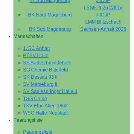
BL Süd Magdeburg
JtfOuP
LSSF 2026 WK IV
BK Nord Magdeburg
JtfOuP
LMM Blitzschach
BK Süd Magdeburg
Sachsen-Anhalt 2026
Mannschaften
1. SC Anhalt
PTSV Halle
SF Bad Schmiedeberg
SG Chemie Bitterfeld
SK Dessau 93 II
SV Merseburg II
SV Saalespringer Halle II
TSG Calbe
TSV Elbe Aken 1863
WSG Halle-Neustadt
Paarungsliste
Paarungsliste