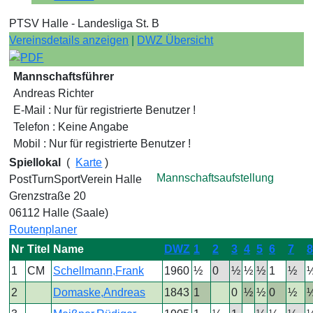
PTSV Halle - Landesliga St. B
Vereinsdetails anzeigen
|
DWZ Übersicht
Mannschaftsführer
Andreas Richter
E-Mail : Nur für registrierte Benutzer !
Telefon : Keine Angabe
Mobil : Nur für registrierte Benutzer !
Spiellokal
(
Karte
)
Mannschaftsaufstellung
PostTurnSportVerein Halle
Grenzstraße 20
06112 Halle (Saale)
Routenplaner
Nr
Titel
Name
DWZ
1
2
3
4
5
6
7
1
CM
Schellmann,Frank
1960
½
0
½
½
½
1
½
2
Domaske,Andreas
1843
1
0
½
½
0
½