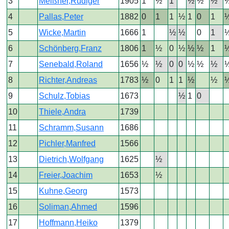
3
Meißner,Rüdiger
1905
1
½
1
½
½
½
4
Pallas,Peter
1882
0
1
1
½
1
0
1
5
Wicke,Martin
1666
1
½
½
0
1
6
Schönberg,Franz
1806
1
½
0
½
½
½
1
7
Senebald,Roland
1656
½
½
0
0
½
½
½
8
Richter,Andreas
1783
½
0
1
1
½
½
9
Schulz,Tobias
1673
½
1
0
10
Thiele,Andra
1739
11
Schramm,Susann
1686
12
Pichler,Manfred
1566
13
Dietrich,Wolfgang
1625
½
14
Freier,Joachim
1653
½
15
Kuhne,Georg
1573
16
Soliman,Ahmed
1596
17
Hoffmann,Heiko
1379