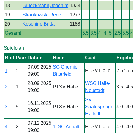
18
Brueckmann,Joachim
1334
19
Strankowski,Rene
1277
20
Koschine,Britta
1188
Gesamt
5.5
3.5
4
4
5
2.5
5.5
Spielplan
Rnd
Paar
Datum
Heim
Gast
Ergebn
07.09.2025
SG Chemie
1
5
PTSV Halle
2.5 : 5.
09:00
Bitterfeld
28.09.2025
WSG Halle-
2
1
PTSV Halle
3.5 : 4.
09:00
Neustadt
SV
16.11.2025
3
5
PTSV Halle
Saalespringer
4.0 : 4.
09:00
Halle II
07.12.2025
4
2
1. SC Anhalt
PTSV Halle
4.0 : 4.
09:00