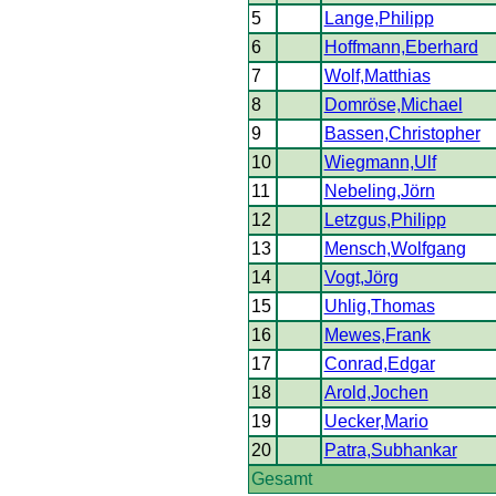
5
Lange,Philipp
6
Hoffmann,Eberhard
7
Wolf,Matthias
8
Domröse,Michael
9
Bassen,Christopher
10
Wiegmann,Ulf
11
Nebeling,Jörn
12
Letzgus,Philipp
13
Mensch,Wolfgang
14
Vogt,Jörg
15
Uhlig,Thomas
16
Mewes,Frank
17
Conrad,Edgar
18
Arold,Jochen
19
Uecker,Mario
20
Patra,Subhankar
Gesamt