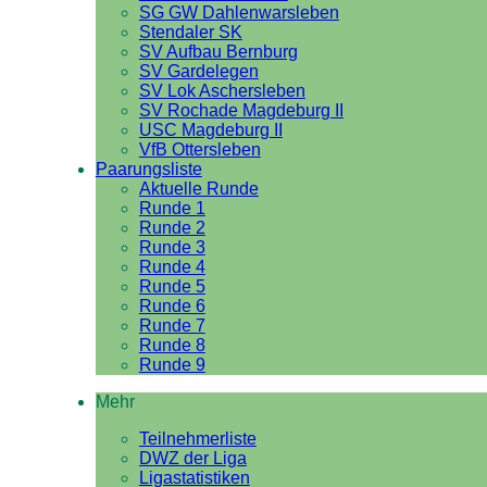
SG GW Dahlenwarsleben
Stendaler SK
SV Aufbau Bernburg
SV Gardelegen
SV Lok Aschersleben
SV Rochade Magdeburg II
USC Magdeburg II
VfB Ottersleben
Paarungsliste
Aktuelle Runde
Runde 1
Runde 2
Runde 3
Runde 4
Runde 5
Runde 6
Runde 7
Runde 8
Runde 9
Mehr
Teilnehmerliste
DWZ der Liga
Ligastatistiken