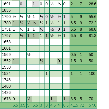
1691
0
1
0
0
½
½
0
2
7
28.6
1835
1790
½
½
½
1
½
0
½
½
1
5
9
55.6
1780
1
½
½
½
½
1
½
1
1
6.5
9
72.2
1751
1
½
1
1
½
½
0
1
5.5
8
68.8
1797
½
1
1
1
1
½
½
1
6.5
8
81.3
1653
1601
1569
½
0.5
1
50
1552
1
½
0
1.5
3
50
1530
1534
1
1
1
100
1746
1480
1426
1673
0
½
1
+
1
3.5
5
70
6.5
3.5
5
5.5
3
3
4.5
4
6.5
41.5
72
57.6