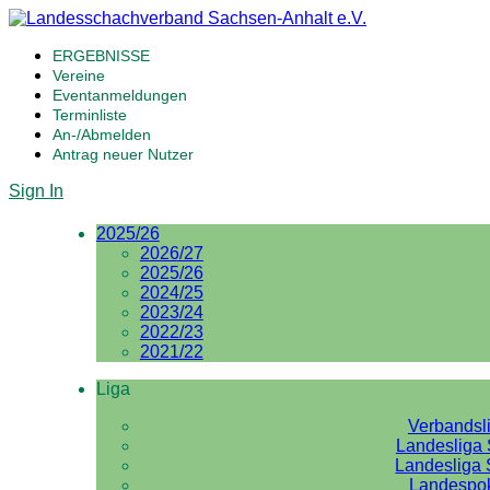
ERGEBNISSE
Vereine
Eventanmeldungen
Terminliste
An-/Abmelden
Antrag neuer Nutzer
Sign In
2025/26
2026/27
2025/26
2024/25
2023/24
2022/23
2021/22
Liga
Verbandsl
Landesliga 
Landesliga 
Landespo