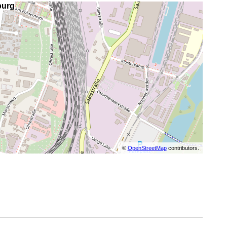
burg
©
OpenStreetMap
contributors.