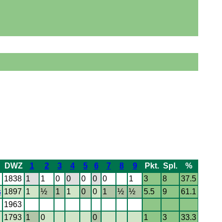
DWZ
1
2
3
4
5
6
7
8
9
Pkt.
Spl.
%
1838
1
1
0
0
0
0
0
1
3
8
37.5
s
1897
1
½
1
1
0
0
1
½
½
5.5
9
61.1
1963
1793
1
0
0
1
3
33.3