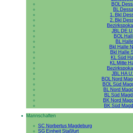
BOL Dess
BL Dess
1. Bkl Des
2. Bkl Des
Bezirkspoka
JBL DE U
BOL Hal
BL Hall
Bkl Halle 
Bkl Halle 
KL Süd Ha
KL Mitte H
Bezirkspoka
JBL HA U
BOL Nord Mag
BOL Süd Mag
BL Nord Mag
BL Süd Magd
BK Nord Mag
BK Süd Magd
Mannschaften
SC Norbertus Magdeburg
SG Einheit Staßfurt