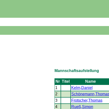
Mannschaftsaufstellung
Nr
Titel
Name
1
Kelm,Daniel
2
Schönemann,Thoma
3
Frotscher,Thomas
4
Rueß,Simon