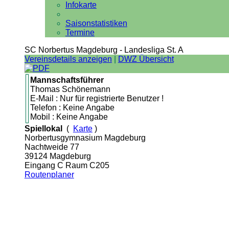
Infokarte
Saisonstatistiken
Termine
SC Norbertus Magdeburg - Landesliga St. A
Vereinsdetails anzeigen
|
DWZ Übersicht
Mannschaftsführer
Thomas Schönemann
E-Mail : Nur für registrierte Benutzer !
Telefon : Keine Angabe
Mobil : Keine Angabe
Spiellokal
(
Karte
)
Norbertusgymnasium Magdeburg
Nachtweide 77
39124 Magdeburg
Eingang C Raum C205
Routenplaner