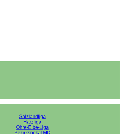
Salzlandliga
Harzliga
Ohre-Elbe-Liga
Bezirkspokal MD