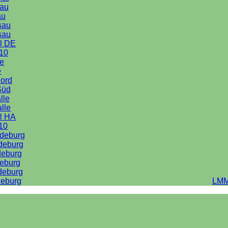
au
au
sau
sau
l DE
10
le
e
Nord
Süd
lle
alle
l HA
10
deburg
deburg
deburg
eburg
deburg
eburg
LMM