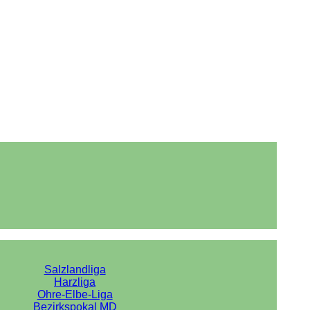
Salzlandliga
Harzliga
Ohre-Elbe-Liga
Bezirkspokal MD