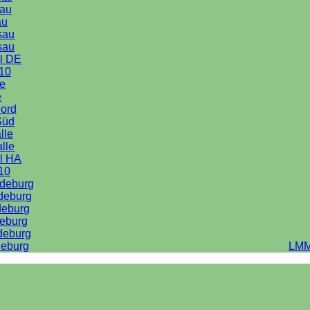
au
au
sau
sau
l DE
10
le
e
Nord
Süd
lle
alle
l HA
10
deburg
deburg
deburg
eburg
deburg
eburg
LMM