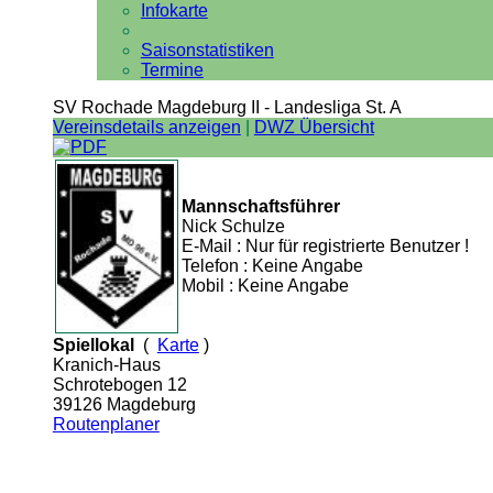
Infokarte
Saisonstatistiken
Termine
SV Rochade Magdeburg II - Landesliga St. A
Vereinsdetails anzeigen
|
DWZ Übersicht
Mannschaftsführer
Nick Schulze
E-Mail : Nur für registrierte Benutzer !
Telefon : Keine Angabe
Mobil : Keine Angabe
Spiellokal
(
Karte
)
Kranich-Haus
Schrotebogen 12
39126 Magdeburg
Routenplaner