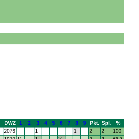
DWZ
1
2
3
4
5
6
7
8
9
Pkt.
Spl.
%
2076
1
1
2
2
100