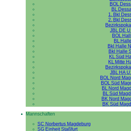
BOL Dess
BL Dess
1. Bkl Des
2. Bkl Des
Bezirkspoka
JBL DE U
BOL Hal
BL Hall
Bkl Halle 
Bkl Halle 
KL Süd Ha
KL Mitte H
Bezirkspoka
JBL HA U
BOL Nord Mag
BOL Süd Mag
BL Nord Mag
BL Süd Magd
BK Nord Mag
BK Süd Magd
Mannschaften
SC Norbertus Magdeburg
SG Einheit Staßfurt