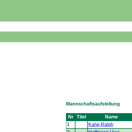
Mannschaftsaufstellung
Nr
Titel
Name
1
Kahe,Ralph