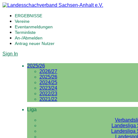
ERGEBNISSE
Vereine
Eventanmeldungen
Terminliste
An-/Abmelden
Antrag neuer Nutzer
Sign In
2025/26
2026/27
2025/26
2024/25
2023/24
2022/23
2021/22
Liga
Verbandsl
Landesliga 
Landesliga 
Landespo