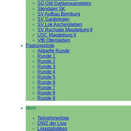
SG GW Dahlenwarsleben
Stendaler SK
SV Aufbau Bernburg
SV Gardelegen
SV Lok Aschersleben
SV Rochade Magdeburg II
USC Magdeburg II
VfB Ottersleben
Paarungsliste
Aktuelle Runde
Runde 1
Runde 2
Runde 3
Runde 4
Runde 5
Runde 6
Runde 7
Runde 8
Runde 9
Mehr
Teilnehmerliste
DWZ der Liga
Ligastatistiken