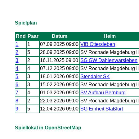
Spielplan
Rnd
Paar
Datum
Heim
1
1
07.09.2025 09:00
VfB Ottersleben
2
5
28.09.2025 09:00
SV Rochade Magdeburg II
3
2
16.11.2025 09:00
SG GW Dahlenwarsleben
4
4
07.12.2025 09:00
SV Rochade Magdeburg II
5
3
18.01.2026 09:00
Stendaler SK
6
3
15.02.2026 09:00
SV Rochade Magdeburg II
7
4
01.03.2026 09:00
SV Aufbau Bernburg
8
2
22.03.2026 09:00
SV Rochade Magdeburg II
9
5
12.04.2026 09:00
SG Einheit Staßfurt
Spiellokal in OpenStreetMap