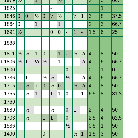
1979
½
1
½
2
3
66.7
1825
-
1
1846
0
0
½
0
½
½
½
1
3
8
37.5
1864
0
1
1
2
3
66.7
1691
½
0
0
-
1
-
1.5
6
25
1888
1811
½
½
1
0
1
-
½
½
4
8
50
t
1806
½
1
½
½
1
½
4
6
66.7
1600
0
0
1
0
1736
1
1
½
½
½
½
4
6
66.7
1715
1
½
+
0
½
0
½
½
4
8
50
1755
½
1
1
1
1
0
1
1
6.5
8
81.3
1769
1689
½
½
0
1
2
4
50
1703
½
1
1
0
2.5
4
62.5
1536
½
0.5
1
50
1490
0
½
1
1.5
3
50