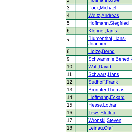
2
Hoffmann,Uwe
3
Fock,Michael
4
Weitz,Andreas
5
Hoffmann,Siegfried
6
Klenner,Janis
Blumenthal,Hans-
7
Joachim
8
Holze,Bernd
9
Schwämmle,Benedik
10
Wall,David
11
Schwarz,Hans
12
Sudhoff,Frank
13
Brünnler,Thomas
14
Hoffmann,Eckard
15
Hesse,Lothar
16
Tews,Steffen
17
Wronski,Steven
18
Leinau,Olaf