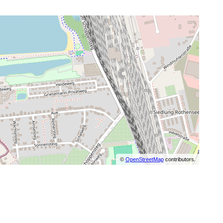
©
OpenStreetMap
contributors.