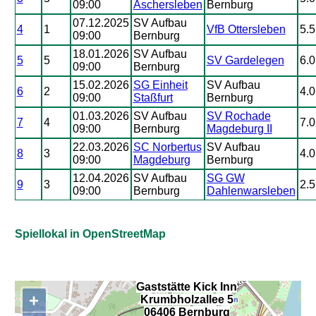
09:00
Aschersleben
Bernburg
07.12.2025
SV Aufbau
4
1
VfB Ottersleben
5.5
09:00
Bernburg
18.01.2026
SV Aufbau
5
5
SV Gardelegen
6.0
09:00
Bernburg
15.02.2026
SG Einheit
SV Aufbau
6
2
4.0
09:00
Staßfurt
Bernburg
01.03.2026
SV Aufbau
SV Rochade
7
4
7.0
09:00
Bernburg
Magdeburg II
22.03.2026
SC Norbertus
SV Aufbau
8
3
4.0
09:00
Magdeburg
Bernburg
12.04.2026
SV Aufbau
SG GW
9
3
2.5
09:00
Bernburg
Dahlenwarsleben
Spiellokal in OpenStreetMap
Gaststätte Kick Inn
+
Krumbholzallee 5
,
06406 Bernburg