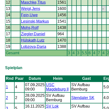
12
Maschke,Titus
1561
13
Weigt,Jens
1600
-
14
Fein,Uwe
1456
15
Lesinski,Markus
1541
16
Mohs,Rolf
1438
17
Ziegler,Daniel
964
18
Hülskath,Lutz
1470
19
Lobzova,Daria
1388
Gesamt
3
4
3
5.5
6
4
7
4
2
Spielplan
Rnd
Paar
Datum
Heim
Gast
Er
07.09.2025
USC
SV Aufbau
1
4
5.0
09:00
Magdeburg II
Bernburg
28.09.2025
SV Aufbau
2
2
Stendaler SK
4.0
09:00
Bernburg
16.11.2025
SV Lok
SV Aufbau
3
5
5.0