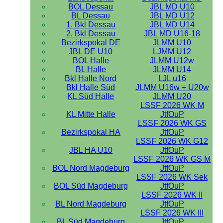
BOL Dessau
JBL MD U10
BL Dessau
JBL MD U12
1. Bkl Dessau
JBL MD U14
2. Bkl Dessau
JBL MD U16-18
Bezirkspokal DE
JLMM U10
JBL DE U10
LJMM U12
BOL Halle
JLMM U12w
BL Halle
JLMM U14
Bkl Halle Nord
LJL u16
Bkl Halle Süd
JLMM U16w + U20w
KL Süd Halle
JLMM U20
LSSF 2026 WK M
KL Mitte Halle
JtfOuP
LSSF 2026 WK GS
Bezirkspokal HA
JtfOuP
LSSF 2026 WK G12
JBL HA U10
JtfOuP
LSSF 2026 WK GS M
BOL Nord Magdeburg
JtfOuP
LSSF 2026 WK Sek
BOL Süd Magdeburg
JtfOuP
LSSF 2026 WK II
BL Nord Magdeburg
JtfOuP
LSSF 2026 WK III
BL Süd Magdeburg
JtfOuP