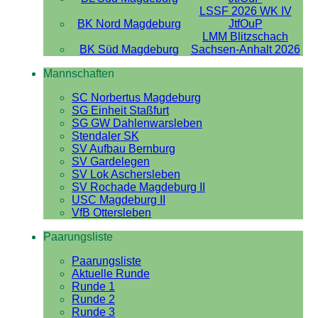
LSSF 2026 WK IV
BK Nord Magdeburg
JtfOuP
LMM Blitzschach
BK Süd Magdeburg
Sachsen-Anhalt 2026
Mannschaften
SC Norbertus Magdeburg
SG Einheit Staßfurt
SG GW Dahlenwarsleben
Stendaler SK
SV Aufbau Bernburg
SV Gardelegen
SV Lok Aschersleben
SV Rochade Magdeburg II
USC Magdeburg II
VfB Ottersleben
Paarungsliste
Paarungsliste
Aktuelle Runde
Runde 1
Runde 2
Runde 3