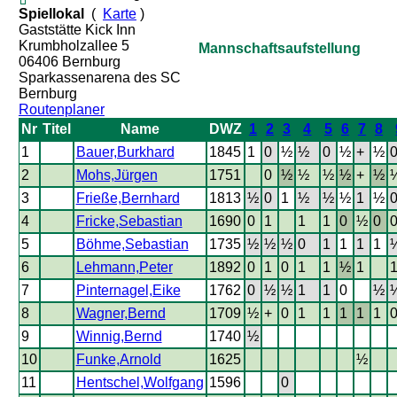
Spiellokal
(
Karte
)
Gaststätte Kick Inn
Krumbholzallee 5
Mannschaftsaufstellung
06406 Bernburg
Sparkassenarena des SC
Bernburg
Routenplaner
Nr
Titel
Name
DWZ
1
2
3
4
5
6
7
8
1
Bauer,Burkhard
1845
1
0
½
½
0
½
+
½
2
Mohs,Jürgen
1751
0
½
½
½
½
+
½
3
Frieße,Bernhard
1813
½
0
1
½
½
½
1
½
4
Fricke,Sebastian
1690
0
1
1
1
0
½
0
5
Böhme,Sebastian
1735
½
½
½
0
1
1
1
1
6
Lehmann,Peter
1892
0
1
0
1
1
½
1
7
Pinternagel,Eike
1762
0
½
½
1
1
0
½
8
Wagner,Bernd
1709
½
+
0
1
1
1
1
1
9
Winnig,Bernd
1740
½
10
Funke,Arnold
1625
½
11
Hentschel,Wolfgang
1596
0