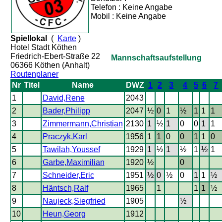
Telefon : Keine Angabe
Mobil : Keine Angabe
Spiellokal
(
Karte
)
Hotel Stadt Köthen
Friedrich-Ebert-Straße 22
Mannschaftsaufstellung
06366 Köthen (Anhalt)
Routenplaner
Nr
Titel
Name
DWZ
1
2
3
4
5
6
7
1
David,Rene
2043
2
Bader,Philipp
2047
½
0
1
½
1
1
1
3
Zimmermann,Christian
2130
1
½
1
0
0
1
1
4
Praczyk,Karl
1956
1
1
0
0
1
1
0
5
Tawilah,Youssef
1929
1
½
1
½
1
½
1
6
Garbe,Maximilian
1920
½
0
7
Schneider,Eric
1951
½
0
½
0
1
1
½
8
Häntsch,Ralf
1965
1
1
1
½
9
Naujeck,Siegfried
1905
½
10
Heun,Georg
1912