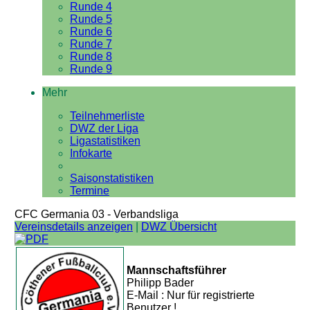
Runde 4
Runde 5
Runde 6
Runde 7
Runde 8
Runde 9
Mehr
Teilnehmerliste
DWZ der Liga
Ligastatistiken
Infokarte
Saisonstatistiken
Termine
CFC Germania 03 - Verbandsliga
Vereinsdetails anzeigen
|
DWZ Übersicht
Mannschaftsführer
Philipp Bader
E-Mail : Nur für registrierte
Benutzer !