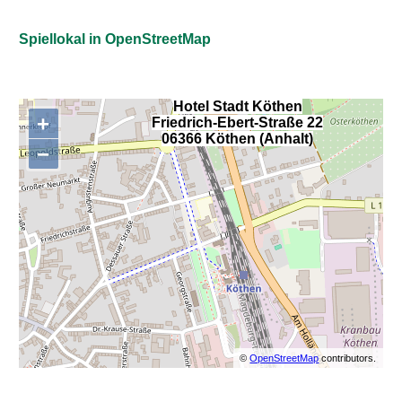
Spiellokal in OpenStreetMap
Hotel Stadt Köthen
+
Friedrich-Ebert-Straße 22
,
06366 Köthen (Anhalt)
−
©
OpenStreetMap
contributors.