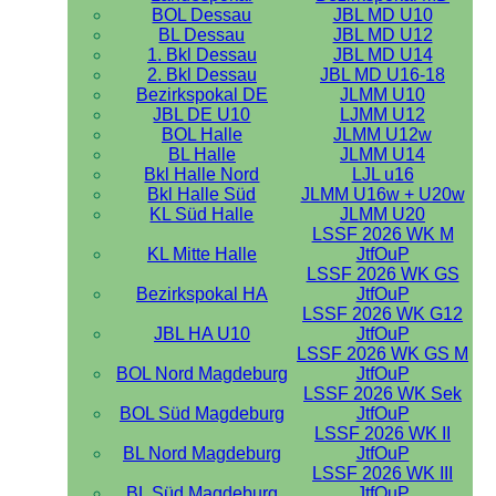
BOL Dessau
JBL MD U10
BL Dessau
JBL MD U12
1. Bkl Dessau
JBL MD U14
2. Bkl Dessau
JBL MD U16-18
Bezirkspokal DE
JLMM U10
JBL DE U10
LJMM U12
BOL Halle
JLMM U12w
BL Halle
JLMM U14
Bkl Halle Nord
LJL u16
Bkl Halle Süd
JLMM U16w + U20w
KL Süd Halle
JLMM U20
LSSF 2026 WK M
KL Mitte Halle
JtfOuP
LSSF 2026 WK GS
Bezirkspokal HA
JtfOuP
LSSF 2026 WK G12
JBL HA U10
JtfOuP
LSSF 2026 WK GS M
BOL Nord Magdeburg
JtfOuP
LSSF 2026 WK Sek
BOL Süd Magdeburg
JtfOuP
LSSF 2026 WK II
BL Nord Magdeburg
JtfOuP
LSSF 2026 WK III
BL Süd Magdeburg
JtfOuP