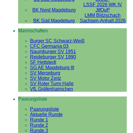
LSSF 2026 WK IV
BK Nord Magdeburg
JtfOuP
LMM Blitzschach
BK Süd Magdeburg
Sachsen-Anhalt 2026
Mannschaften
Burger SC Schwarz-Weiß
CFC Germania 03
Naumburger SV 1951
Reideburger SV 1990
SF Hettstedt
SG AE Magdeburg III
SV Merseburg
SV Motor Zeitz
SV Roter Turm Halle
VfL Gräfenhainichen
Paarungsliste
Paarungsliste
Aktuelle Runde
Runde 1
Runde 2
Runde 3