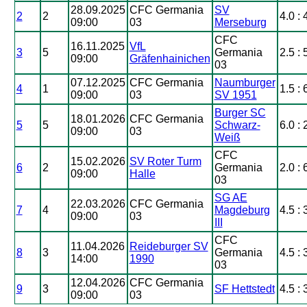
28.09.2025
CFC Germania
SV
2
2
4.0 : 
09:00
03
Merseburg
CFC
16.11.2025
VfL
3
5
Germania
2.5 : 
09:00
Gräfenhainichen
03
07.12.2025
CFC Germania
Naumburger
4
1
1.5 : 
09:00
03
SV 1951
Burger SC
18.01.2026
CFC Germania
5
5
Schwarz-
6.0 : 
09:00
03
Weiß
CFC
15.02.2026
SV Roter Turm
6
2
Germania
2.0 : 
09:00
Halle
03
SG AE
22.03.2026
CFC Germania
7
4
Magdeburg
4.5 : 
09:00
03
III
CFC
11.04.2026
Reideburger SV
8
3
Germania
4.5 : 
14:00
1990
03
12.04.2026
CFC Germania
9
3
SF Hettstedt
4.5 : 
09:00
03