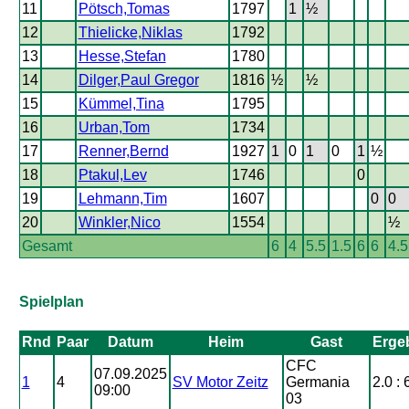
11
Pötsch,Tomas
1797
1
½
12
Thielicke,Niklas
1792
13
Hesse,Stefan
1780
14
Dilger,Paul Gregor
1816
½
½
15
Kümmel,Tina
1795
16
Urban,Tom
1734
17
Renner,Bernd
1927
1
0
1
0
1
½
18
Ptakul,Lev
1746
0
19
Lehmann,Tim
1607
0
0
20
Winkler,Nico
1554
½
Gesamt
6
4
5.5
1.5
6
6
4.5
Spielplan
Rnd
Paar
Datum
Heim
Gast
Erge
CFC
07.09.2025
1
4
SV Motor Zeitz
Germania
2.0 : 
09:00
03