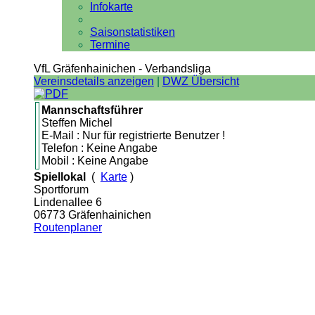
Infokarte
Saisonstatistiken
Termine
VfL Gräfenhainichen - Verbandsliga
Vereinsdetails anzeigen
|
DWZ Übersicht
Mannschaftsführer
Steffen Michel
E-Mail : Nur für registrierte Benutzer !
Telefon : Keine Angabe
Mobil : Keine Angabe
Spiellokal
(
Karte
)
Sportforum
Lindenallee 6
06773 Gräfenhainichen
Routenplaner