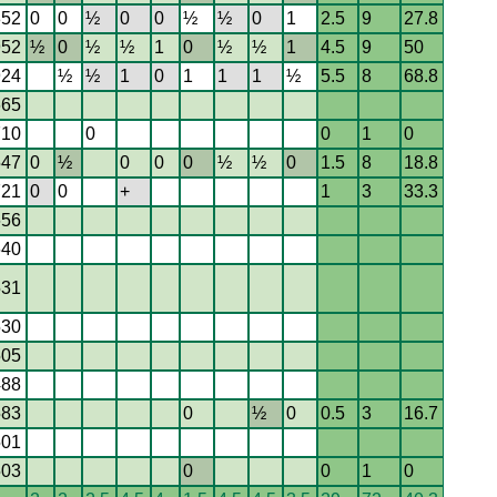
852
0
0
½
0
0
½
½
0
1
2.5
9
27.8
952
½
0
½
½
1
0
½
½
1
4.5
9
50
924
½
½
1
0
1
1
1
½
5.5
8
68.8
665
710
0
0
1
0
547
0
½
0
0
0
½
½
0
1.5
8
18.8
721
0
0
+
1
3
33.3
656
640
531
530
505
488
583
0
½
0
0.5
3
16.7
501
503
0
0
1
0