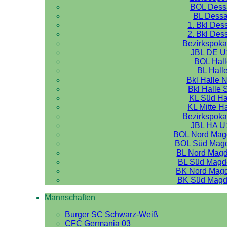
BOL Dess
BL Dess
1. Bkl Des
2. Bkl Des
Bezirkspoka
JBL DE U
BOL Hal
BL Hall
Bkl Halle 
Bkl Halle 
KL Süd Ha
KL Mitte H
Bezirkspoka
JBL HA U
BOL Nord Mag
BOL Süd Mag
BL Nord Mag
BL Süd Magd
BK Nord Mag
BK Süd Magd
Mannschaften
Burger SC Schwarz-Weiß
CFC Germania 03