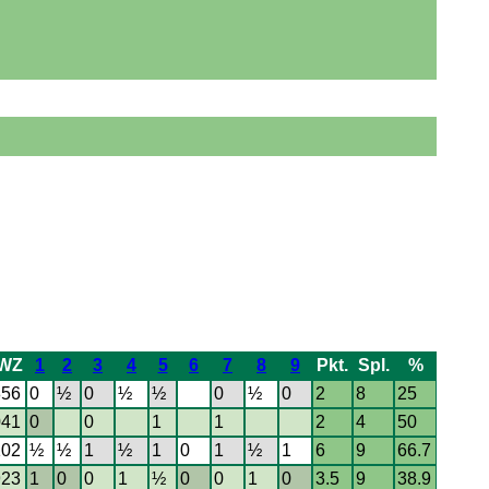
WZ
1
2
3
4
5
6
7
8
9
Pkt.
Spl.
%
856
0
½
0
½
½
0
½
0
2
8
25
041
0
0
1
1
2
4
50
102
½
½
1
½
1
0
1
½
1
6
9
66.7
923
1
0
0
1
½
0
0
1
0
3.5
9
38.9