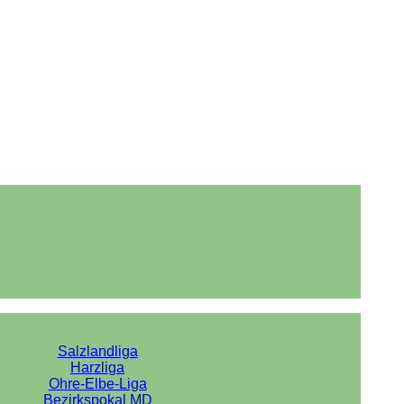
Salzlandliga
Harzliga
Ohre-Elbe-Liga
Bezirkspokal MD