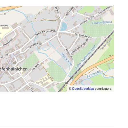
©
OpenStreetMap
contributors.