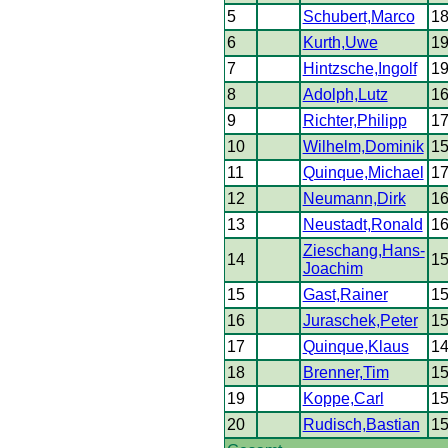
5
Schubert,Marco
1
6
Kurth,Uwe
1
7
Hintzsche,Ingolf
1
8
Adolph,Lutz
1
9
Richter,Philipp
1
10
Wilhelm,Dominik
1
11
Quinque,Michael
1
12
Neumann,Dirk
1
13
Neustadt,Ronald
1
Zieschang,Hans-
14
1
Joachim
15
Gast,Rainer
1
16
Juraschek,Peter
1
17
Quinque,Klaus
1
18
Brenner,Tim
1
19
Koppe,Carl
1
20
Rudisch,Bastian
1