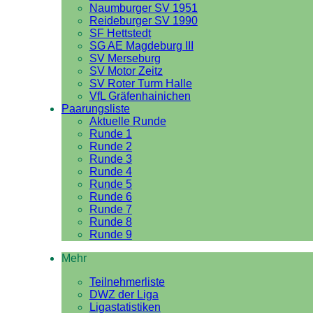
Naumburger SV 1951
Reideburger SV 1990
SF Hettstedt
SG AE Magdeburg III
SV Merseburg
SV Motor Zeitz
SV Roter Turm Halle
VfL Gräfenhainichen
Paarungsliste
Aktuelle Runde
Runde 1
Runde 2
Runde 3
Runde 4
Runde 5
Runde 6
Runde 7
Runde 8
Runde 9
Mehr
Teilnehmerliste
DWZ der Liga
Ligastatistiken