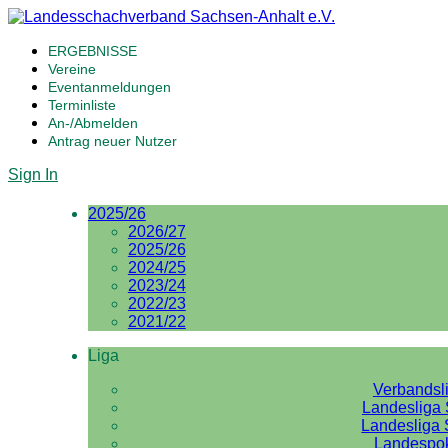
ERGEBNISSE
Vereine
Eventanmeldungen
Terminliste
An-/Abmelden
Antrag neuer Nutzer
Sign In
2025/26
2026/27
2025/26
2024/25
2023/24
2022/23
2021/22
Liga
Verbandsl
Landesliga 
Landesliga 
Landespo