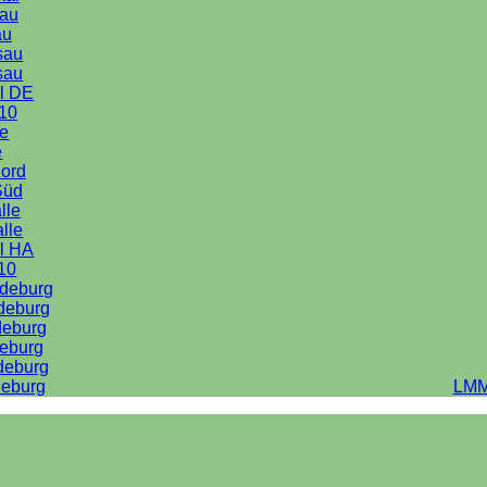
au
au
sau
sau
l DE
10
le
e
Nord
Süd
lle
alle
l HA
10
deburg
deburg
deburg
eburg
deburg
eburg
LMM