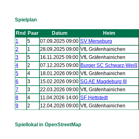
Spielplan
Rnd
Paar
Datum
Heim
1
5
07.09.2025 09:00
SV Merseburg
2
1
28.09.2025 09:00
VfL Gräfenhainichen
3
5
16.11.2025 09:00
VfL Gräfenhainichen
4
2
07.12.2025 09:00
Burger SC Schwarz-Weiß
5
4
18.01.2026 09:00
VfL Gräfenhainichen
6
3
15.02.2026 09:00
SG AE Magdeburg III
7
3
22.03.2026 09:00
VfL Gräfenhainichen
8
4
11.04.2026 14:00
SF Hettstedt
9
2
12.04.2026 09:00
VfL Gräfenhainichen
Spiellokal in OpenStreetMap