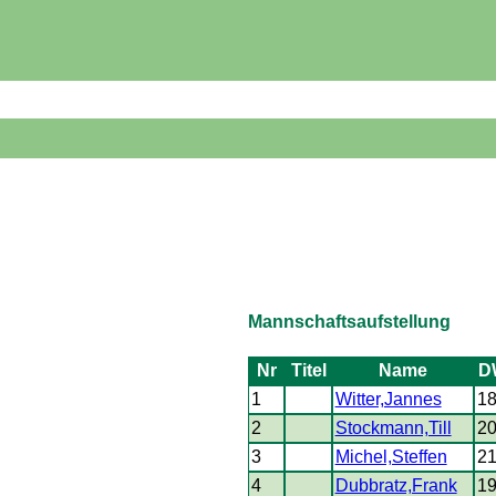
Mannschaftsaufstellung
Nr
Titel
Name
D
1
Witter,Jannes
1
2
Stockmann,Till
2
3
Michel,Steffen
2
4
Dubbratz,Frank
1