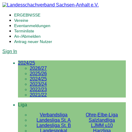
ERGEBNISSE
Vereine
Eventanmeldungen
Terminliste
An-/Abmelden
Antrag neuer Nutzer
Sign In
2024/25
2026/27
2025/26
2024/25
2023/24
2022/23
2021/22
Liga
Verbandsliga
Ohre-Elbe-Liga
Landesliga St. A
Salzlandliga
Landesliga St. B
LJMM u10
Landespokal
Harzliga