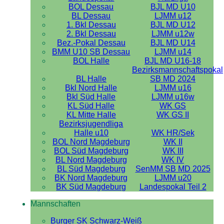
BOL Dessau
BJL MD U10
BL Dessau
LJMM u12
1. Bkl Dessau
BJL MD U12
2. Bkl Dessau
LJMM u12w
Bez.-Pokal Dessau
BJL MD U14
BMM U10 SB Dessau
LJMM u14
BOL Halle
BJL MD U16-18
Bezirksmannschaftspokal
BL Halle
SB MD 2024
Bkl Nord Halle
LJMM u16
Bkl Süd Halle
LJMM u16w
KL Süd Halle
WK GS
KL Mitte Halle
WK GS II
Bezirksjugendliga
Halle u10
WK HR/Sek
BOL Nord Magdeburg
WK II
BOL Süd Magdeburg
WK III
BL Nord Magdeburg
WK IV
BL Süd Magdeburg
SenMM SB MD 2025
BK Nord Magdeburg
LJMM u20
BK Süd Magdeburg
Landespokal Teil 2
Mannschaften
Burger SK Schwarz-Weiß