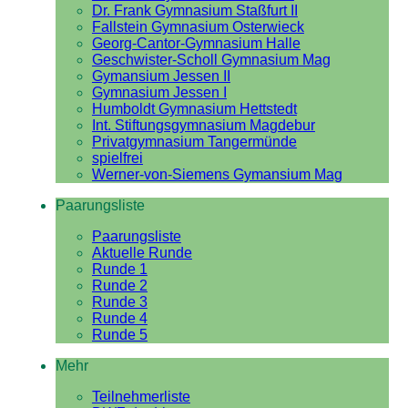
Dr. Frank Gymnasium Staßfurt II
Fallstein Gymnasium Osterwieck
Georg-Cantor-Gymnasium Halle
Geschwister-Scholl Gymnasium Mag
Gymansium Jessen II
Gymnasium Jessen I
Humboldt Gymnasium Hettstedt
Int. Stiftungsgymnasium Magdebur
Privatgymnasium Tangermünde
spielfrei
Werner-von-Siemens Gymansium Mag
Paarungsliste
Paarungsliste
Aktuelle Runde
Runde 1
Runde 2
Runde 3
Runde 4
Runde 5
Mehr
Teilnehmerliste