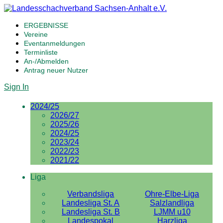
ERGEBNISSE
Vereine
Eventanmeldungen
Terminliste
An-/Abmelden
Antrag neuer Nutzer
Sign In
2024/25
2026/27
2025/26
2024/25
2023/24
2022/23
2021/22
Liga
Verbandsliga
Ohre-Elbe-Liga
Landesliga St. A
Salzlandliga
Landesliga St. B
LJMM u10
Landespokal
Harzliga