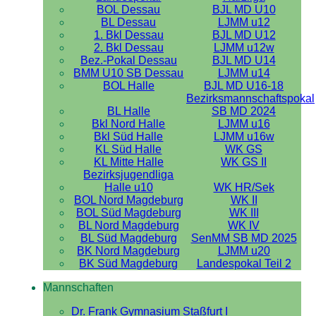
BOL Dessau
BJL MD U10
BL Dessau
LJMM u12
1. Bkl Dessau
BJL MD U12
2. Bkl Dessau
LJMM u12w
Bez.-Pokal Dessau
BJL MD U14
BMM U10 SB Dessau
LJMM u14
BOL Halle
BJL MD U16-18
Bezirksmannschaftspokal
BL Halle
SB MD 2024
Bkl Nord Halle
LJMM u16
Bkl Süd Halle
LJMM u16w
KL Süd Halle
WK GS
KL Mitte Halle
WK GS II
Bezirksjugendliga
Halle u10
WK HR/Sek
BOL Nord Magdeburg
WK II
BOL Süd Magdeburg
WK III
BL Nord Magdeburg
WK IV
BL Süd Magdeburg
SenMM SB MD 2025
BK Nord Magdeburg
LJMM u20
BK Süd Magdeburg
Landespokal Teil 2
Mannschaften
Dr. Frank Gymnasium Staßfurt I